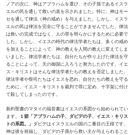
ノアの次に、神はアブラハムを選び、その子孫であるイスラ
エルの民を通して救いの道を示されました。特に、神はモー
セを通して律法（神の戒め）を与えました。しかし、イスラ
エルの民は律法を完全に守ることができませんでした。律法
は救いの完成ではなく、人の罪を明らかにするために必要で
した。しかし、イエスの時代の律法学者たちは、多くの戒め
を加えることによって、神の教えを人間の教えに変えてしま
いました。律法学者たちは、自分たちが作り上げた律法を守
ることによって、天の御国に入ろうと努力したのです。イエ
ス・キリストはそんな律法学者たちの教えを否定しました。
律法学者や祭司たちはイエスを恐れ、自分たちの教えを守る
ために、イエス・キリストを裁判で罪に定め、十字架に付け
て殺してしまったのです。
新約聖書のマタイの福音書はイエスの系図から始められてい
ます。
１節「アブラハムの子、ダビデの子、イエス・キリス
トの系図。」
ダビデはイスラエルの国の二番目の王様です。
神は彼を祝福し、ダビデの子孫から救い主が与えられること