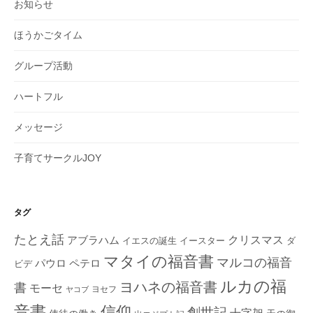
お知らせ
ほうかごタイム
グループ活動
ハートフル
メッセージ
子育てサークルJOY
タグ
たとえ話
クリスマス
アブラハム
イエスの誕生
ダ
イースター
マタイの福音書
マルコの福音
ペテロ
パウロ
ビデ
ルカの福
ヨハネの福音書
書
モーセ
ヨセフ
ヤコブ
音書
信仰
創世記
十字架