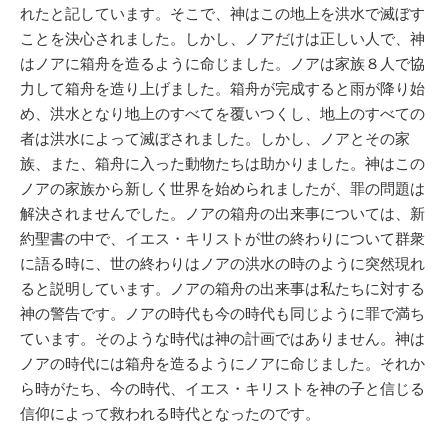
れたと記しています。そこで、神はこの地上を洪水で滅ぼす
ことを決心されました。しかし、ノアだけは正しい人で、神
はノアに箱舟を造るように命じました。ノアは家族８人で協
力して箱舟を造り上げました。箱舟が完成すると雨が降り始
め、洪水となり地上のすべてを覆いつくし、地上のすべての
者は洪水によって滅ぼされました。しかし、ノアとその家
族、また、箱舟に入った動物たちは助かりました。神はこの
ノアの家族から新しく世界を始められましたが、罪の問題は
解決されませんでした。ノアの箱舟の出来事については、新
約聖書の中で、イエス・キリストが世の終わりについて群衆
に語る時に、世の終わりはノアの洪水の時のように突然現れ
ると説明しています。ノアの箱舟の出来事は私たちに対する
神の警告です。ノアの時代も今の時代も同じように罪で満ち
ています。そのような時代は神の計画ではありません。神は
ノアの時代には箱舟を造るようにノアに命じました。それか
ら時がたち、今の時代、イエス・キリストを神の子と信じる
信仰によって救われる時代となったのです。