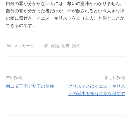
自分の罪が分からない人には、救いの意味がわかりません。
自分の罪が分かった者だけが、罪が赦されるという大きな神
の愛に気付き、イエス・キリストを主（主人）と仰ぐことが
できるのです。
メッセージ
再臨
,
聖書
,
預言
投
古い投稿
新しい投稿
南ユダ王国アサ王の信仰
クリスマスはイエス・キリス
稿
トの誕生を祝う特別な日です
ナ
ビ
ゲ