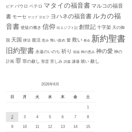
マタイの福音書
マルコの福音
ペテロ
パウロ
ビデ
ルカの福
ヨハネの福音書
書
モーセ
ヨセフ
ヤコブ
音書
信仰
創世記
十字架
使徒の働き
天の御
出エジプト記
新約聖書
救い
天国
復活
国
律法
愛
恵み
悔い改め
教会
旧約聖書
神の愛
祈り
永遠のいのち
神の
神の恵み
祝福
罪
赦し
計画
罪の赦し
苦しみ
贖い
聖霊
詩篇
謙遜
2026年8月
日
月
火
水
木
金
土
1
2
3
4
5
6
7
8
9
10
11
12
13
14
15