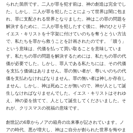
られた箇所です。二人が罪を犯す前は、神の創造は完全でし
た。しかし、二人が罪を犯したことによって世界は闇に包ま
れ、罪に支配される世界となりました。神はこの罪の問題を
解決するために、二人が罪を犯したすぐ後に、神のひとり子
イエス・キリストを十字架に付けていのちを奪うとうい方法
で、私たちを罪から救うことを計画されたのです。「贖う」
という意味は、代価を払って買い取ることを意味していま
す。私たちの罪の問題を解決するためには、私たちの罪の代
価が必要でした。しかし、罪人である私たちには、その代価
を支払う価値はありません。罪の無い者が、尊いいのちの代
価を支払わなければなりません。罪の無い者は神しか存在し
ません。しかし、神は死ぬことが無いので、神が人として誕
生しなければなりませんでした。イエス・キリストはそれゆ
え、神の姿を捨てて、人として誕生してくださいました。そ
れが、クリスマスの祝福の意味です。
創世記の6章からノアの箱舟の出来事が記されています。ノ
アの時代、悪が増大し、神はご自分が創られた世界を悔やま