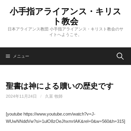
コ
小手指アライアンス・キリス
ン
テ
ト教会
ン
日本アライアンス教団 小手指アライアンス・キリスト教会のサ
ツ
イトへようこそ。
へ
ス
キ
検
メニュー
ッ
プ
索:
聖書は神による贖いの歴史です
2024年11月24日
/
久富 牧師
[youtube https://www.youtube.com/watch?v=J-
WUwNNddVw?si=1ulO8zOeJhxmrIAK&rel=0&w=560&h=315]