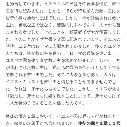
を預言しています。イスラエルの民はその言葉を信じ、救い
主を待ち望みました。しかも、彼らが待ち望んだ救い主はダ
ビデの様な勇敢な王様でした。しかし、神が計画された救い
主は、勇敢な王ではなく、苦難のしもべであり、人々から蔑
まされる者でした。そのことを、預言者イザヤが預言しまし
た。そのことがイザヤ書５３章に記されています。イエスの
時代、ユダヤはローマに支配されていました。多くのユダヤ
人たちは、神が救い主を遣わし、ローマの兵隊を追い出し、
ユダヤの国を建て直す救い主を求めていました。しかし、神
が遣わされた救い主は、私たちの罪の身代わりとして十字架
で殺される救い主でした。そこに大きな差があり、人々は、
イエス・キリストを救い主と信じることができませんでし
た。それは、弟子たちも同じでした。しかし、イエスが死よ
り復活し、弟子たちに姿を現すことによって、弟子たちはイ
エスが神の子であることを信じたのです。
使徒の働き１章において、イエスが天に昇って行かれると
き、御使いが弟子たち言われました。
使徒の働き１章１１節