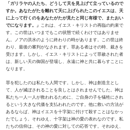
「ガリラヤの人たち、どうして天を見上げて立っているので
すか。あなたがたを離れて天に上げられたこのイエスは、天
に上って行くのをあなたがたが見たと同じ有様で、またおい
でになります。」
これは、イエス・キリストの再臨の約束で
す。この世はいつまでもこの状態で続くわけではありませ
ん。ノアの洪水のように終わりの時があります。この世は終
わり、最後の審判がなされます。罪ある者はその時、裁きを
受けます。しかし、イエス・キリストによって罪赦された者
は、新しい天の御国が登場し、永遠に神と共に暮らすことに
なります。
罪を犯したのは私たち人間です。しかし、神は創造主とし
て、人が滅ぼされることを良しとはされませんでした。神は
私たち一人一人が救われるために、ご自身の子を犠牲にされ
るという大きな代価を支払われたのです。他に救いの方法が
あるならば、神はイエスを十字架に付けて殺すことはなかっ
たでしょう。それゆえ、十字架は神の愛の表れなのです。私
たちの信仰は、その神の愛に対しての応答です。それゆえ、