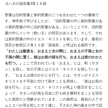
ヨハネの福音書3章１６節
聖書は旧約聖書と新約聖書の二つを合わせた一つの書物で
す。神学校で学びましたが、「旧約聖書の中に新約聖書があ
り新約聖書の中に旧約聖書がある」ということです。旧約聖
書の中にメシヤ（救い主）の預言があります。そして、それ
は新約聖書の中のイエス・キリストを表しています。最初の
預言が創世記３章１５節「原福音」と呼ばれる個所です。
「わたしは敵意を、おまえと女の間に、おまえの子孫と女の
子孫の間に置く。彼はお前の頭を打ち、おまえは彼のかかと
を打つ。」
ここで言われている「おまえ」とは、蛇（サタ
ン）を指し、女の子孫とはイエス・キリストを指していま
す。「おまえは彼のかかとを打つ」とは、サタンがイエス・
キリストを十字架に付けて殺すことを意味し、「彼はお前の
頭を打ち」とは、イエス・キリストが死より復活することに
よって、サタンの計画を完全に打ち砕き勝利することを預言
した箇所だと理解されています。この個所は、最初の人アダ
ムとエバが罪を犯したすぐ後に、下された神の裁きの中で語