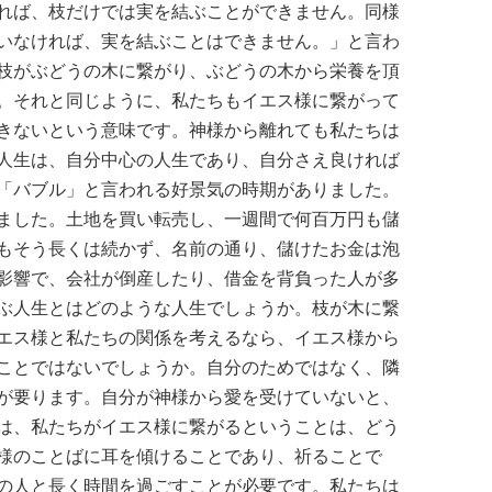
れば、枝だけでは実を結ぶことができません。同様
いなければ、実を結ぶことはできません。」と言わ
枝がぶどうの木に繋がり、ぶどうの木から栄養を頂
。それと同じように、私たちもイエス様に繋がって
きないという意味です。神様から離れても私たちは
人生は、自分中心の人生であり、自分さえ良ければ
「バブル」と言われる好景気の時期がありました。
ました。土地を買い転売し、一週間で何百万円も儲
もそう長くは続かず、名前の通り、儲けたお金は泡
影響で、会社が倒産したり、借金を背負った人が多
ぶ人生とはどのような人生でしょうか。枝が木に繋
エス様と私たちの関係を考えるなら、イエス様から
ことではないでしょうか。自分のためではなく、隣
が要ります。自分が神様から愛を受けていないと、
は、私たちがイエス様に繋がるということは、どう
様のことばに耳を傾けることであり、祈ることで
の人と長く時間を過ごすことが必要です。私たちは