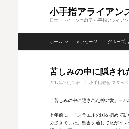
コ
小手指アライアン
ン
テ
日本アライアンス教団 小手指アライア
ン
ツ
ホーム
メッセージ
グループ
へ
ス
キ
ッ
苦しみの中に隠され
プ
2017年10月15日
/
小手指教会 スタッフ
「苦しみの中に隠された神の愛」ヨハ
七年前に、イスラエルの国を初めて訪
の多さでした。聖書を通して私がイス