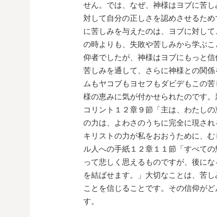
せん。では、なぜ、神様はヨブに苦し
対して自分の正しさを認めさせるため
に苦しみを与えたのは、ヨブに対して
の時よりも、失敗や苦しみから学ぶこ
仰者でしたが、神様はヨブにもっと信
苦しみを通して、さらに神様との関係
ムもヤコブもヨセフもダビデもこの苦
様の恵みに気が付かせられたのです。
コリント１２章９節「主は、わたしの
の力は、よわさのうちに完全に現され
キリストの力が私をおおうために、む
ル人への手紙１２章１１節「すべての
って悲しく思えるものですが、後にな
を結ばせます。」大切なことは、苦し
ことを信じることです。その信仰がど
す。