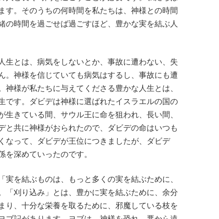
ます。そのうちの何時間を私たちは、神様との時間
緒の時間を過ごせば過ごすほど、豊かな実を結ぶ人
人生とは、病気をしないとか、事故に遭わない、失
ん。神様を信じていても病気はするし、事故にも遭
。神様が私たちに与えてくださる豊かな人生とは、
生です。ダビデは神様に選ばれたイスラエルの国の
が生きている間、サウル王に命を狙われ、長い間、
デと共に神様がおられたので、ダビデの命はいつも
くなって、ダビデが王位につきましたが、ダビデ
係を深めていったのです。
「実を結ぶものは、もっと多くの実を結ぶために、
。「刈り込み」とは、豊かに実を結ぶために、余分
まり、十分な栄養を取るために、邪魔している枝を
ヨブ記があります。ヨブは、神様を恐れ、悪から遠