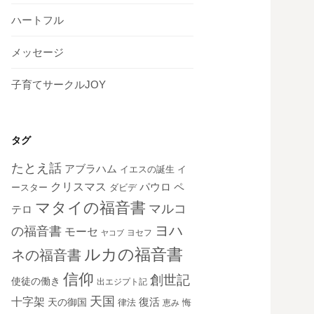
ハートフル
メッセージ
子育てサークルJOY
タグ
たとえ話
アブラハム
イエスの誕生
イ
クリスマス
ペ
パウロ
ダビデ
ースター
マタイの福音書
マルコ
テロ
ヨハ
の福音書
モーセ
ヨセフ
ヤコブ
ルカの福音書
ネの福音書
信仰
創世記
使徒の働き
出エジプト記
天国
十字架
復活
天の御国
律法
恵み
悔