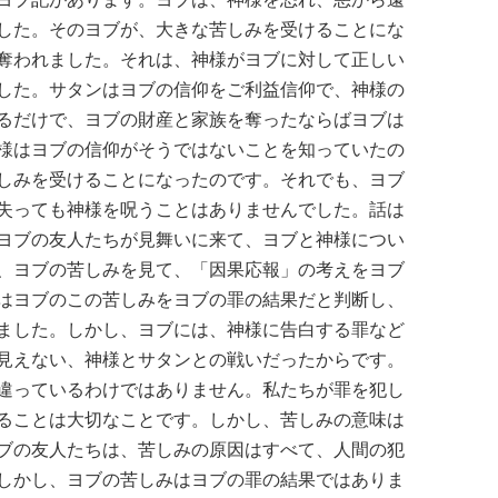
した。そのヨブが、大きな苦しみを受けることにな
奪われました。それは、神様がヨブに対して正しい
した。サタンはヨブの信仰をご利益信仰で、神様の
るだけで、ヨブの財産と家族を奪ったならばヨブは
様はヨブの信仰がそうではないことを知っていたの
しみを受けることになったのです。それでも、ヨブ
失っても神様を呪うことはありませんでした。話は
ヨブの友人たちが見舞いに来て、ヨブと神様につい
、ヨブの苦しみを見て、「因果応報」の考えをヨブ
はヨブのこの苦しみをヨブの罪の結果だと判断し、
ました。しかし、ヨブには、神様に告白する罪など
見えない、神様とサタンとの戦いだったからです。
違っているわけではありません。私たちが罪を犯し
ることは大切なことです。しかし、苦しみの意味は
ブの友人たちは、苦しみの原因はすべて、人間の犯
しかし、ヨブの苦しみはヨブの罪の結果ではありま