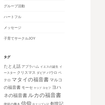
グループ活動
ハートフル
メッセージ
子育てサークルJOY
タグ
たとえ話
アブラハム
イエスの誕生
イ
クリスマス
ペ
パウロ
ダビデ
ースター
マタイの福音書
マルコ
テロ
ヨハ
の福音書
モーセ
ヨセフ
ヤコブ
ルカの福音書
ネの福音書
信仰
創世記
使徒の働き
出エジプト記