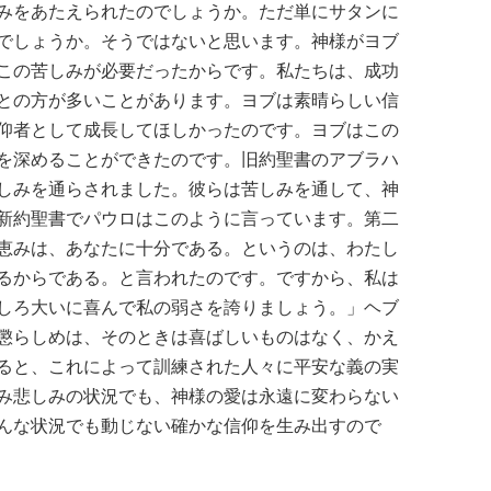
みをあたえられたのでしょうか。ただ単にサタンに
でしょうか。そうではないと思います。神様がヨブ
この苦しみが必要だったからです。私たちは、成功
との方が多いことがあります。ヨブは素晴らしい信
仰者として成長してほしかったのです。ヨブはこの
を深めることができたのです。旧約聖書のアブラハ
しみを通らされました。彼らは苦しみを通して、神
新約聖書でパウロはこのように言っています。第二
恵みは、あなたに十分である。というのは、わたし
るからである。と言われたのです。ですから、私は
しろ大いに喜んで私の弱さを誇りましょう。」ヘブ
懲らしめは、そのときは喜ばしいものはなく、かえ
ると、これによって訓練された人々に平安な義の実
み悲しみの状況でも、神様の愛は永遠に変わらない
んな状況でも動じない確かな信仰を生み出すので