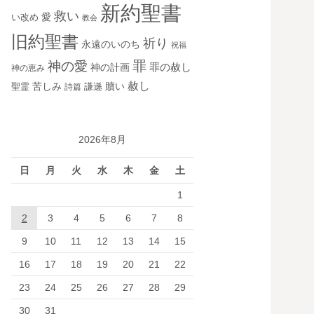
新約聖書
救い
愛
い改め
教会
旧約聖書
祈り
永遠のいのち
祝福
罪
神の愛
神の計画
罪の赦し
神の恵み
赦し
苦しみ
贖い
聖霊
詩篇
謙遜
2026年8月
日
月
火
水
木
金
土
1
2
3
4
5
6
7
8
9
10
11
12
13
14
15
16
17
18
19
20
21
22
23
24
25
26
27
28
29
30
31