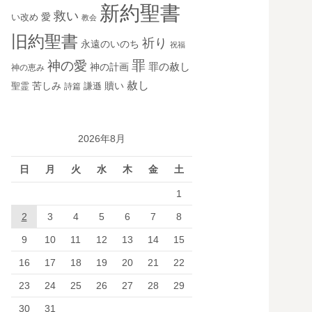
新約聖書
救い
愛
い改め
教会
旧約聖書
祈り
永遠のいのち
祝福
罪
神の愛
神の計画
罪の赦し
神の恵み
赦し
苦しみ
贖い
聖霊
詩篇
謙遜
2026年8月
日
月
火
水
木
金
土
1
2
3
4
5
6
7
8
9
10
11
12
13
14
15
16
17
18
19
20
21
22
23
24
25
26
27
28
29
30
31