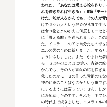
われた。『あなたは燃える蛇を作り、
れを仰ぎ見れば生きる』」9節「モー
けた。蛇が人をかんでも、その人が青
けで６０万人という群衆が荒野で生活
は食べ物と水のゆえに何度もモーセと
に「燃える蛇」を送られました。この
た。イスラエルの民は自分たちの罪を
エルの民のために祈りました。すると
ように命じました。また、かまれた者
モーセは神のことばに従い、青銅の蛇
かんでも、その人が青銅の蛇を仰ぎ見
救ったのがモーセの作った青銅の蛇な
神の約束のことばなのかという事です
にするようには言っていません。しか
に崇め続けたのです。それを「ネフシ
の時代まで続きました。イスラエルの