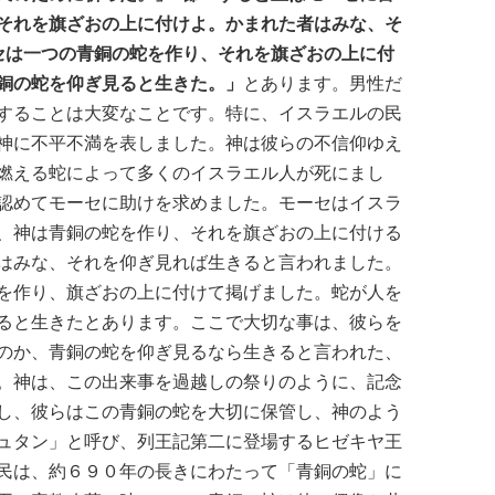
それを旗ざおの上に付けよ。かまれた者はみな、そ
セは一つの青銅の蛇を作り、それを旗ざおの上に付
銅の蛇を仰ぎ見ると生きた。」
とあります。男性だ
することは大変なことです。特に、イスラエルの民
神に不平不満を表しました。神は彼らの不信仰ゆえ
燃える蛇によって多くのイスラエル人が死にまし
認めてモーセに助けを求めました。モーセはイスラ
、神は青銅の蛇を作り、それを旗ざおの上に付ける
はみな、それを仰ぎ見れば生きると言われました。
を作り、旗ざおの上に付けて掲げました。蛇が人を
ると生きたとあります。ここで大切な事は、彼らを
のか、青銅の蛇を仰ぎ見るなら生きると言われた、
。神は、この出来事を過越しの祭りのように、記念
し、彼らはこの青銅の蛇を大切に保管し、神のよう
ュタン」と呼び、列王記第二に登場するヒゼキヤ王
民は、約６９０年の長きにわたって「青銅の蛇」に