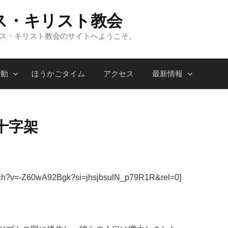
ス・キリスト教会
ンス・キリスト教会のサイトへようこそ。
活動
ほうかごタイム
アクセス
最新情報
十字架
atch?v=-Z60wA92Bgk?si=jhsjbsulN_p79R1R&rel=0]