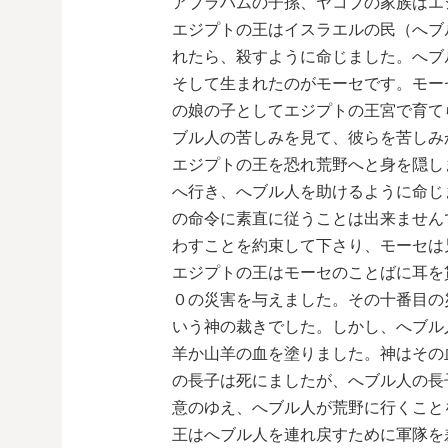
アブラハムの子孫、ヤコブの家族はエ
エジプトの王はイスラエルの民（へブ
れたら、殺すように命じました。へブ
そして生まれたのがモーセです。モー
の娘の子としてエジプトの王宮で育て
ブル人の苦しみを見て、彼らを苦しみ
エジプトの王を恐れ荒野へと身を隠し
へ行き、へブル人を助けるように命じ
の命令に素直に従うことは出来ません
わすことを約束して下さり、モーセは
エジプトの王はモーセのことばに耳を
０の災害を与えました。その十番目の
いう神の裁きでした。しかし、へブル
羊か山羊の血を塗りました。神はその
の長子は死にましたが、へブル人の長
意のゆえ、へブル人が荒野に行くこと
王はへブル人を連れ戻すために軍隊を