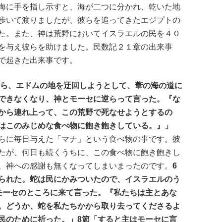
海に手を指し示すと、海が二つに分かれ、乾いた地
歩いて渡りましたが、彼らを追ってきたエジプトの
た。また、神は荒野においてイスラエルの民を４０
を与え彼らを助けました。民数記２１章の出来事
で起きた出来事です。
から、エドムの地を迂回しようとして、葦の海の道に
できなくなり、神とモーセに逆らって言った。『な
から連れ上って、この荒野で死なせようとするの
はこのみじめな食べ物に飽き飽きしている。』」
らに毎日与えた「マナ」という食べ物の事です。彼
たが、何日も続くうちに、この食べ物に飽き飽きし
、神への感謝も無くなってしまいまったのです。
6
られた。蛇は民にかみついたので、イスラエルのう
モーセのところに来て言った。『私たちは主とあな
。どうか、蛇を私たちかから取り去ってくださるよ
民のために祈った。」8節「すると主はモーセに言