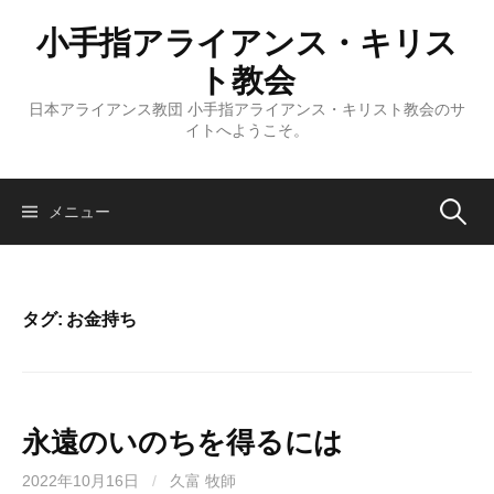
コ
小手指アライアンス・キリス
ン
テ
ト教会
ン
日本アライアンス教団 小手指アライアンス・キリスト教会のサ
ツ
イトへようこそ。
へ
ス
キ
検
メニュー
ッ
プ
索:
タグ:
お金持ち
永遠のいのちを得るには
2022年10月16日
/
久富 牧師