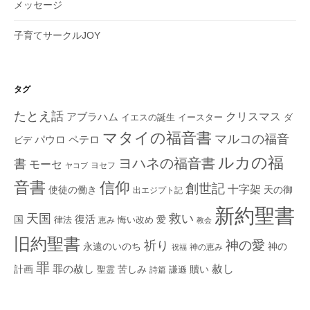
メッセージ
子育てサークルJOY
タグ
たとえ話
クリスマス
アブラハム
イエスの誕生
ダ
イースター
マタイの福音書
マルコの福音
ペテロ
パウロ
ビデ
ルカの福
ヨハネの福音書
書
モーセ
ヨセフ
ヤコブ
音書
信仰
創世記
十字架
使徒の働き
天の御
出エジプト記
新約聖書
救い
天国
復活
国
律法
愛
恵み
悔い改め
教会
旧約聖書
神の愛
祈り
永遠のいのち
神の
神の恵み
祝福
罪
赦し
計画
罪の赦し
苦しみ
贖い
聖霊
詩篇
謙遜