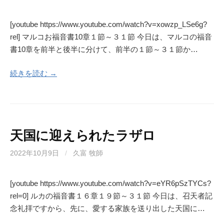
[youtube https://www.youtube.com/watch?v=xowzp_LSe6g?
rel] マルコお福音書10章１節～３１節 今日は、マルコの福音
書10章を前半と後半に分けて、前半の１節～３１節か…
続きを読む →
天国に迎えられたラザロ
2022年10月9日
/
久富 牧師
[youtube https://www.youtube.com/watch?v=eYR6pSzTYCs?
rel=0] ルカの福音書１６章１９節～３１節 今日は、召天者記
念礼拝ですから、先に、愛する家族を送り出した天国に…