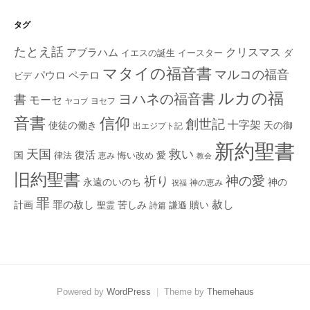
タグ
たとえ話
クリスマス
アブラハム
イエスの誕生
ダ
イースター
マタイの福音書
マルコの福音
ペテロ
パウロ
ビデ
ルカの福
ヨハネの福音書
書
モーセ
ヨセフ
ヤコブ
音書
信仰
創世記
十字架
使徒の働き
天の御
出エジプト記
新約聖書
救い
天国
復活
国
律法
愛
恵み
悔い改め
教会
旧約聖書
神の愛
祈り
永遠のいのち
神の
神の恵み
祝福
罪
赦し
計画
罪の赦し
苦しみ
贖い
聖霊
詩篇
謙遜
Powered by
WordPress
|
Theme by
Themehaus