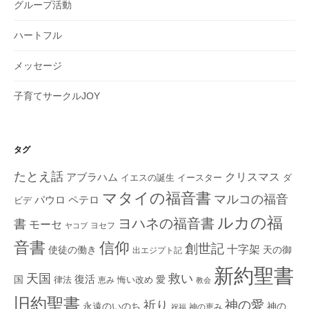
グループ活動
ハートフル
メッセージ
子育てサークルJOY
タグ
たとえ話
クリスマス
アブラハム
イエスの誕生
ダ
イースター
マタイの福音書
マルコの福音
ペテロ
パウロ
ビデ
ルカの福
ヨハネの福音書
書
モーセ
ヨセフ
ヤコブ
音書
信仰
創世記
十字架
使徒の働き
天の御
出エジプト記
新約聖書
救い
天国
復活
国
律法
愛
恵み
悔い改め
教会
旧約聖書
神の愛
祈り
永遠のいのち
神の
神の恵み
祝福