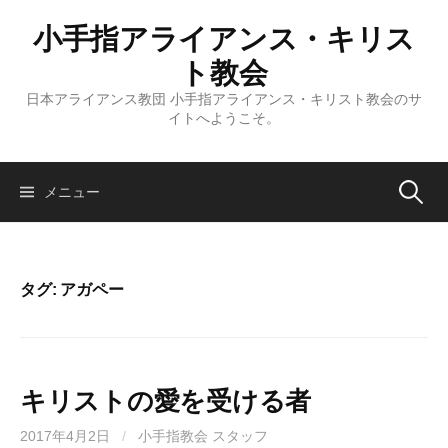
コ
小手指アライアンス・キリス
ン
テ
ト教会
ン
日本アライアンス教団 小手指アライアンス・キリスト教会のサ
ツ
イトへようこそ。
へ
ス
キ
検
メニュー
ッ
プ
索:
タグ:
アガペー
キリストの愛を受ける者
2017年4月2日
/
小手指教会 スタッフ