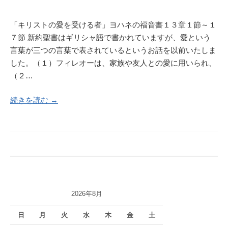
「キリストの愛を受ける者」ヨハネの福音書１３章１節～１
７節 新約聖書はギリシャ語で書かれていますが、愛という
言葉が三つの言葉で表されているというお話を以前いたしま
した。（１）フィレオーは、家族や友人との愛に用いられ、
（２…
続きを読む →
2026年8月
日
月
火
水
木
金
土