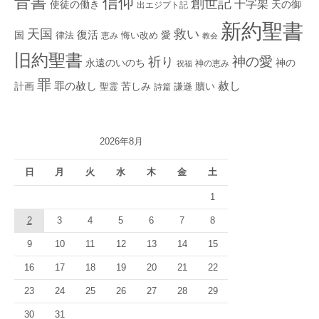
音書
信仰
創世記
十字架
使徒の働き
天の御
出エジプト記
新約聖書
救い
天国
復活
国
律法
愛
恵み
悔い改め
教会
旧約聖書
神の愛
祈り
永遠のいのち
神の
神の恵み
祝福
罪
赦し
計画
罪の赦し
苦しみ
贖い
聖霊
詩篇
謙遜
2026年8月
日
月
火
水
木
金
土
1
2
3
4
5
6
7
8
9
10
11
12
13
14
15
16
17
18
19
20
21
22
23
24
25
26
27
28
29
30
31