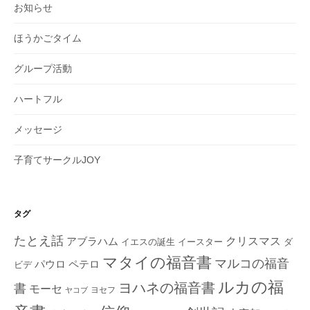
お知らせ
ほうかごタイム
グループ活動
ハートフル
メッセージ
子育てサークルJOY
タグ
たとえ話
クリスマス
アブラハム
イエスの誕生
ダ
イースター
マタイの福音書
マルコの福音
ペテロ
パウロ
ビデ
ルカの福
ヨハネの福音書
書
モーセ
ヨセフ
ヤコブ