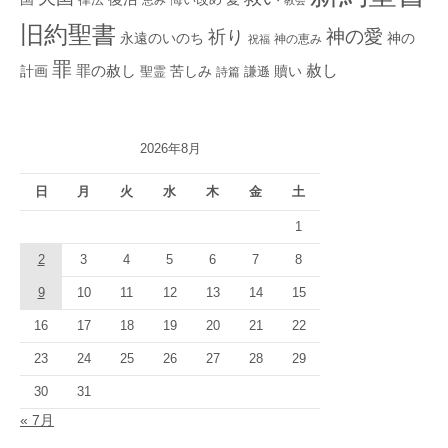
悔い改め
教会
旧約聖書
神の愛
祈り
永遠のいのち
神の
神の恵み
祝福
罪
赦し
計画
罪の赦し
苦しみ
贖い
聖霊
詩篇
謙遜
2026年8月
日
月
火
水
木
金
土
1
2
3
4
5
6
7
8
9
10
11
12
13
14
15
16
17
18
19
20
21
22
23
24
25
26
27
28
29
30
31
« 7月