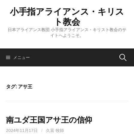
コ
小手指アライアンス・キリス
ン
テ
ト教会
ン
日本アライアンス教団 小手指アライアンス・キリスト教会のサ
ツ
イトへようこそ。
へ
ス
キ
検
メニュー
ッ
プ
索:
タグ:
アサ王
南ユダ王国アサ王の信仰
2024年11月17日
/
久富 牧師