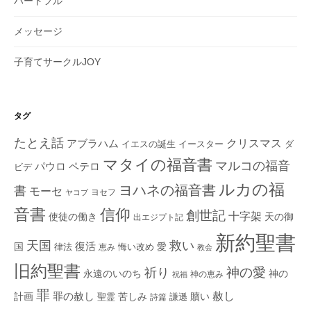
ハートフル
メッセージ
子育てサークルJOY
タグ
たとえ話
クリスマス
アブラハム
イエスの誕生
ダ
イースター
マタイの福音書
マルコの福音
ペテロ
パウロ
ビデ
ルカの福
ヨハネの福音書
書
モーセ
ヨセフ
ヤコブ
音書
信仰
創世記
十字架
使徒の働き
天の御
出エジプト記
新約聖書
救い
天国
復活
国
律法
愛
恵み
悔い改め
教会
旧約聖書
神の愛
祈り
永遠のいのち
神の
神の恵み
祝福
罪
赦し
計画
罪の赦し
苦しみ
贖い
聖霊
詩篇
謙遜