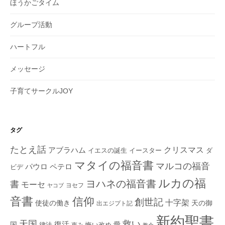
ほうかごタイム
グループ活動
ハートフル
メッセージ
子育てサークルJOY
タグ
たとえ話
クリスマス
アブラハム
イエスの誕生
ダ
イースター
マタイの福音書
マルコの福音
ペテロ
パウロ
ビデ
ルカの福
ヨハネの福音書
書
モーセ
ヨセフ
ヤコブ
音書
信仰
創世記
十字架
使徒の働き
天の御
出エジプト記
新約聖書
救い
天国
復活
国
律法
愛
恵み