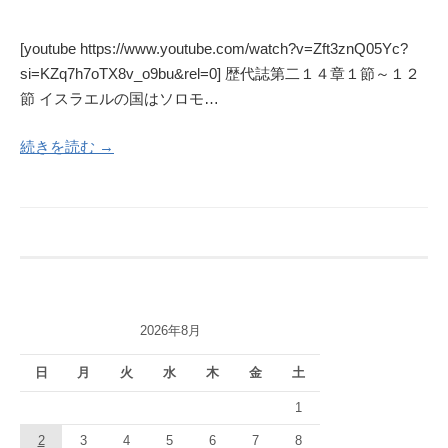
[youtube https://www.youtube.com/watch?v=Zft3znQ05Yc?
si=KZq7h7oTX8v_o9bu&rel=0] 歴代誌第二１４章１節～１２
節 イスラエルの国はソロモ…
続きを読む →
2026年8月
日
月
火
水
木
金
土
1
2
3
4
5
6
7
8