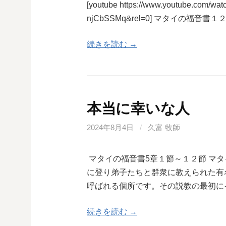
[youtube https://www.youtube.com/
njCbSSMq&rel=0] マタイの福
続きを読む →
本当に幸いな人
2024年8月4日
/
久富 牧師
マタイの福音書5章１節～１２節 マ
に登り弟子たちと群衆に教えられた有
呼ばれる個所です。その説教の最初に
続きを読む →