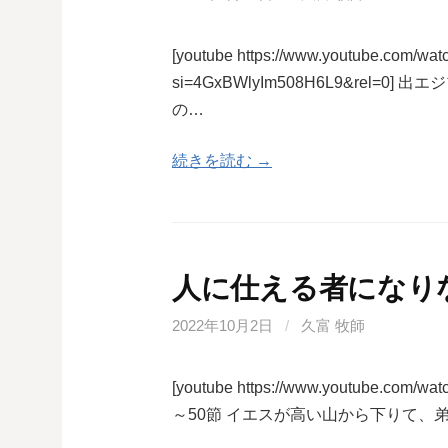
[youtube https://www.youtube.com/
si=4GxBWlyIm508H6L9&rel
の…
続きを読む →
人に仕える者になり
2022年10月2日
/
久富 牧師
[youtube https://www.youtube.co
～50節 イエスが高い山から下りて、