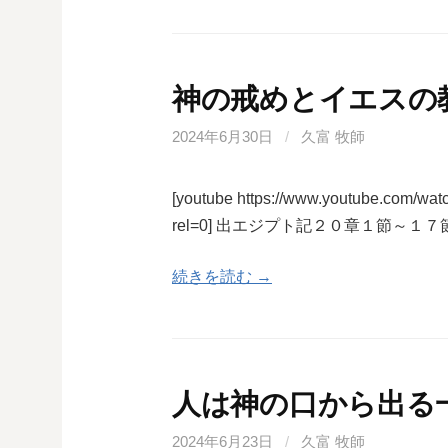
神の戒めとイエスの
2024年6月30日
/
久富 牧師
[youtube https://www.youtube.com
rel=0] 出エジプト記２０章１節～
続きを読む →
人は神の口から出る
2024年6月23日
/
久富 牧師