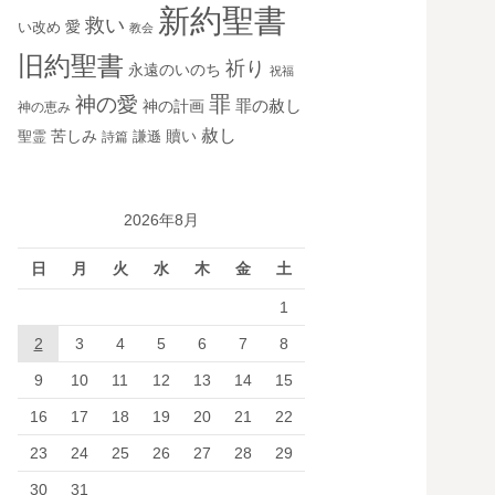
新約聖書
救い
愛
い改め
教会
旧約聖書
祈り
永遠のいのち
祝福
罪
神の愛
神の計画
罪の赦し
神の恵み
赦し
苦しみ
贖い
聖霊
詩篇
謙遜
2026年8月
日
月
火
水
木
金
土
1
2
3
4
5
6
7
8
9
10
11
12
13
14
15
16
17
18
19
20
21
22
23
24
25
26
27
28
29
30
31