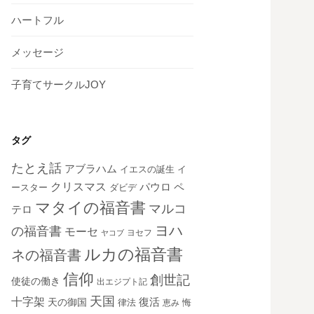
ハートフル
メッセージ
子育てサークルJOY
タグ
たとえ話
アブラハム
イエスの誕生
イ
クリスマス
ペ
パウロ
ダビデ
ースター
マタイの福音書
マルコ
テロ
ヨハ
の福音書
モーセ
ヨセフ
ヤコブ
ルカの福音書
ネの福音書
信仰
創世記
使徒の働き
出エジプト記
天国
十字架
復活
天の御国
律法
恵み
悔