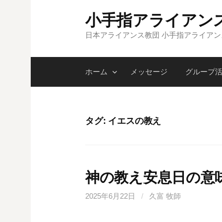
コ
小手指アライアン
ン
テ
日本アライアンス教団 小手指アライア
ン
ツ
ホーム
メッセージ
グループ
へ
ス
キ
ッ
タグ:
イエスの教え
プ
神の教え安息日の意
2025年6月22日
/
久富 牧師