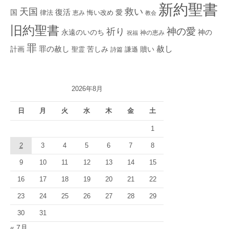
新約聖書
救い
天国
復活
国
律法
愛
恵み
悔い改め
教会
旧約聖書
神の愛
祈り
永遠のいのち
神の
神の恵み
祝福
罪
赦し
計画
罪の赦し
苦しみ
贖い
聖霊
詩篇
謙遜
2026年8月
日
月
火
水
木
金
土
1
2
3
4
5
6
7
8
9
10
11
12
13
14
15
16
17
18
19
20
21
22
23
24
25
26
27
28
29
30
31
« 7月