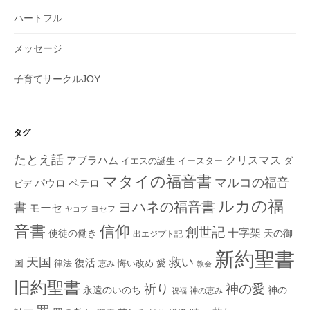
ハートフル
メッセージ
子育てサークルJOY
タグ
たとえ話
クリスマス
アブラハム
イエスの誕生
ダ
イースター
マタイの福音書
マルコの福音
ペテロ
パウロ
ビデ
ルカの福
ヨハネの福音書
書
モーセ
ヨセフ
ヤコブ
音書
信仰
創世記
十字架
使徒の働き
天の御
出エジプト記
新約聖書
救い
天国
復活
国
律法
愛
恵み
悔い改め
教会
旧約聖書
神の愛
祈り
永遠のいのち
神の
神の恵み
祝福