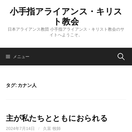
コ
小手指アライアンス・キリス
ン
テ
ト教会
ン
日本アライアンス教団 小手指アライアンス・キリスト教会のサ
ツ
イトへようこそ。
へ
ス
キ
検
メニュー
ッ
プ
索:
タグ:
カナン人
主が私たちとともにおられる
2024年7月14日
/
久富 牧師