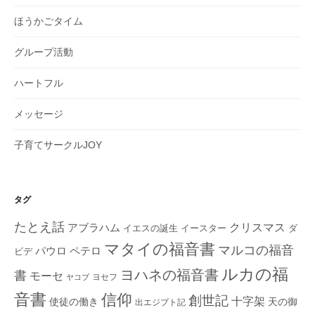
ほうかごタイム
グループ活動
ハートフル
メッセージ
子育てサークルJOY
タグ
たとえ話
クリスマス
アブラハム
イエスの誕生
ダ
イースター
マタイの福音書
マルコの福音
ペテロ
パウロ
ビデ
ルカの福
ヨハネの福音書
書
モーセ
ヨセフ
ヤコブ
音書
信仰
創世記
十字架
使徒の働き
天の御
出エジプト記