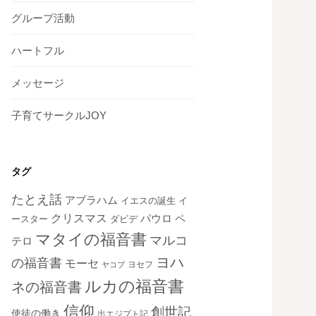
グループ活動
ハートフル
メッセージ
子育てサークルJOY
タグ
たとえ話
アブラハム
イエスの誕生
イ
クリスマス
ペ
パウロ
ダビデ
ースター
マタイの福音書
マルコ
テロ
ヨハ
の福音書
モーセ
ヨセフ
ヤコブ
ルカの福音書
ネの福音書
信仰
創世記
使徒の働き
出エジプト記