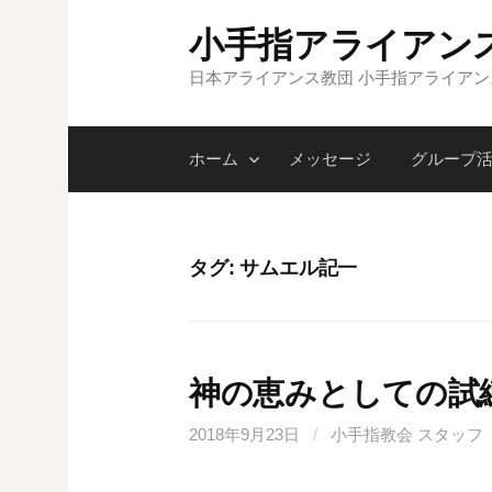
コ
小手指アライアン
ン
テ
日本アライアンス教団 小手指アライア
ン
ツ
ホーム
メッセージ
グループ
へ
ス
キ
ッ
タグ:
サムエル記一
プ
神の恵みとしての試
2018年9月23日
/
小手指教会 スタッフ