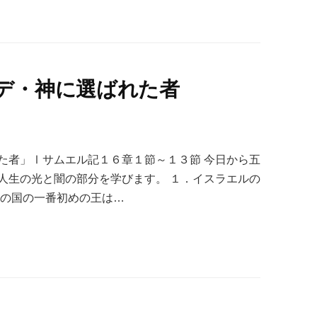
デ・神に選ばれた者
た者」Ⅰサムエル記１６章１節～１３節 今日から五
人生の光と闇の部分を学びます。 １．イスラエルの
ルの国の一番初めの王は…