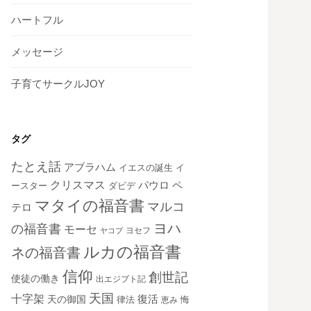
ハートフル
メッセージ
子育てサークルJOY
タグ
たとえ話
アブラハム
イエスの誕生
イ
クリスマス
ペ
パウロ
ダビデ
ースター
マタイの福音書
マルコ
テロ
ヨハ
の福音書
モーセ
ヨセフ
ヤコブ
ルカの福音書
ネの福音書
信仰
創世記
使徒の働き
出エジプト記
天国
十字架
復活
天の御国
律法
恵み
悔