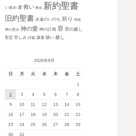
新約聖書
救い
愛
い改め
教会
旧約聖書
祈り
永遠のいのち
祝福
罪
神の愛
神の計画
罪の赦し
神の恵み
赦し
苦しみ
贖い
聖霊
詩篇
謙遜
2026年8月
日
月
火
水
木
金
土
1
2
3
4
5
6
7
8
9
10
11
12
13
14
15
16
17
18
19
20
21
22
23
24
25
26
27
28
29
30
31