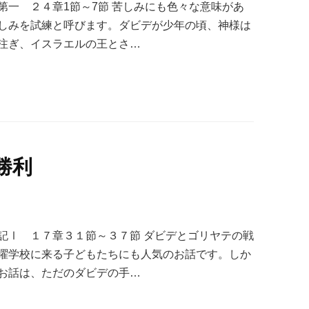
第一 ２４章1節～7節 苦しみにも色々な意味があ
しみを試練と呼びます。ダビデが少年の頃、神様は
注ぎ、イスラエルの王とさ…
勝利
記Ⅰ １７章３１節～３７節 ダビデとゴリヤテの戦
曜学校に来る子どもたちにも人気のお話です。しか
お話は、ただのダビデの手…