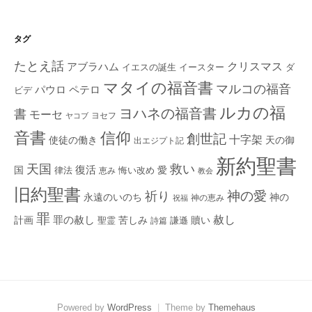
タグ
たとえ話
クリスマス
アブラハム
イエスの誕生
ダ
イースター
マタイの福音書
マルコの福音
ペテロ
パウロ
ビデ
ルカの福
ヨハネの福音書
書
モーセ
ヨセフ
ヤコブ
音書
信仰
創世記
十字架
使徒の働き
天の御
出エジプト記
新約聖書
救い
天国
復活
国
律法
愛
恵み
悔い改め
教会
旧約聖書
神の愛
祈り
永遠のいのち
神の
神の恵み
祝福
罪
赦し
計画
罪の赦し
苦しみ
贖い
聖霊
詩篇
謙遜
Powered by
WordPress
|
Theme by
Themehaus