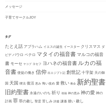
メッセージ
子育てサークルJOY
タグ
たとえ話
クリスマス
アブラハム
イエスの誕生
ダ
イースター
マタイの福音書
マルコの福音
ペテロ
パウロ
ビデ
ルカの福
ヨハネの福音書
書
モーセ
ヨセフ
ヤコブ
音書
信仰
創世記
十字架
使徒の働き
天の御
出エジプト記
新約聖書
救い
天国
復活
国
律法
愛
恵み
悔い改め
教会
旧約聖書
神の愛
祈り
永遠のいのち
神の
神の恵み
祝福
罪
赦し
計画
罪の赦し
苦しみ
贖い
聖霊
詩篇
謙遜