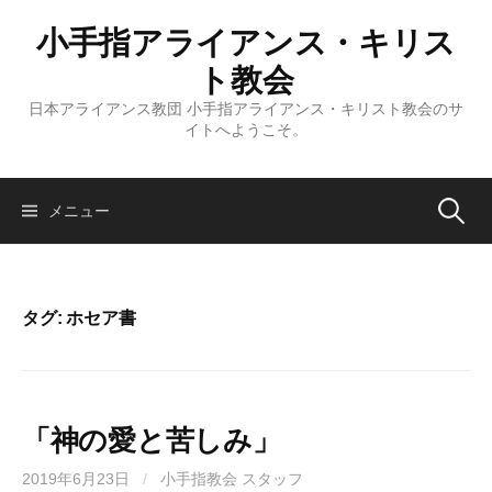
コ
小手指アライアンス・キリス
ン
テ
ト教会
ン
日本アライアンス教団 小手指アライアンス・キリスト教会のサ
ツ
イトへようこそ。
へ
ス
キ
検
メニュー
ッ
プ
索:
タグ:
ホセア書
「神の愛と苦しみ」
2019年6月23日
/
小手指教会 スタッフ