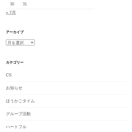
30
31
« 7月
アーカイブ
ア
ー
カ
イ
カテゴリー
ブ
CS
お知らせ
ほうかごタイム
グループ活動
ハートフル