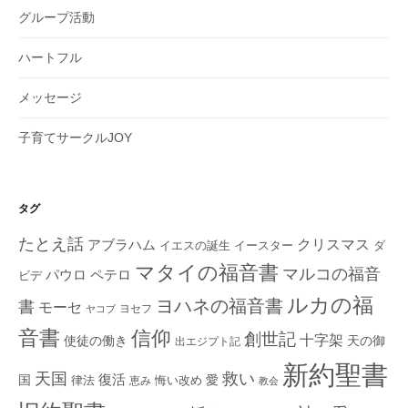
グループ活動
ハートフル
メッセージ
子育てサークルJOY
タグ
たとえ話
クリスマス
アブラハム
イエスの誕生
ダ
イースター
マタイの福音書
マルコの福音
ペテロ
パウロ
ビデ
ルカの福
ヨハネの福音書
書
モーセ
ヨセフ
ヤコブ
音書
信仰
創世記
十字架
使徒の働き
天の御
出エジプト記
新約聖書
救い
天国
復活
国
律法
愛
恵み
悔い改め
教会