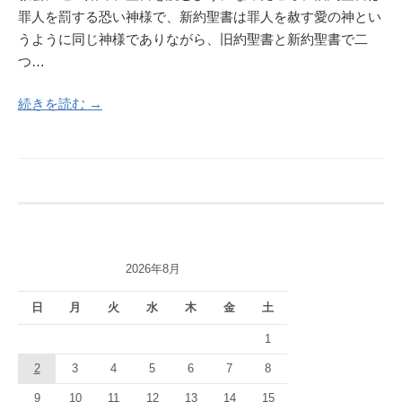
罪人を罰する恐い神様で、新約聖書は罪人を赦す愛の神とい
うように同じ神様でありながら、旧約聖書と新約聖書で二
つ…
続きを読む →
2026年8月
日
月
火
水
木
金
土
1
2
3
4
5
6
7
8
9
10
11
12
13
14
15