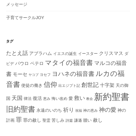
メッセージ
子育てサークルJOY
タグ
たとえ話
クリスマス
アブラハム
イエスの誕生
ダ
イースター
マタイの福音書
マルコの福音
ペテロ
パウロ
ビデ
ルカの福
ヨハネの福音書
書
モーセ
ヨセフ
ヤコブ
音書
信仰
創世記
十字架
使徒の働き
天の御
出エジプト記
新約聖書
救い
天国
復活
国
律法
愛
恵み
悔い改め
教会
旧約聖書
神の愛
祈り
永遠のいのち
神の
神の恵み
祝福
罪
赦し
計画
罪の赦し
苦しみ
贖い
聖霊
詩篇
謙遜