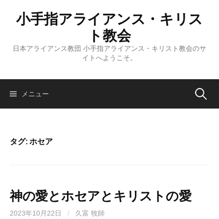
コ
小手指アライアンス・キリス
ン
テ
ト教会
ン
日本アライアンス教団 小手指アライアンス・キリスト教会のサ
ツ
イトへようこそ。
へ
ス
キ
検
メニュー
ッ
プ
索:
タグ:
ホセア
神の愛とホセアとキリストの愛
2023年10月22日
/
久富 牧師