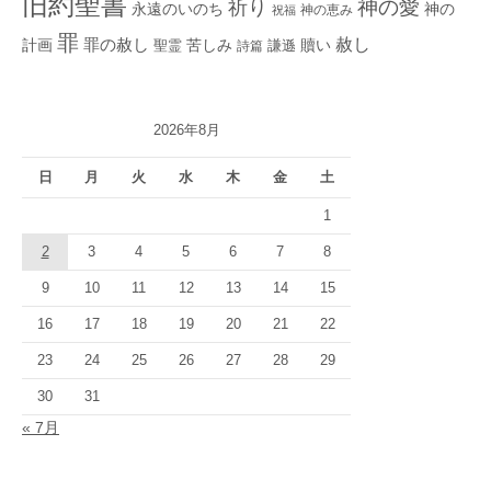
旧約聖書
神の愛
祈り
永遠のいのち
神の
神の恵み
祝福
罪
赦し
計画
罪の赦し
苦しみ
贖い
聖霊
詩篇
謙遜
2026年8月
日
月
火
水
木
金
土
1
2
3
4
5
6
7
8
9
10
11
12
13
14
15
16
17
18
19
20
21
22
23
24
25
26
27
28
29
30
31
« 7月