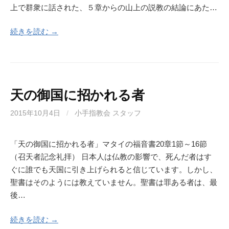
上で群衆に話された、５章からの山上の説教の結論にあた…
続きを読む →
天の御国に招かれる者
2015年10月4日
/
小手指教会 スタッフ
「天の御国に招かれる者」マタイの福音書20章1節～16節
（召天者記念礼拝） 日本人は仏教の影響で、死んだ者はす
ぐに誰でも天国に引き上げられると信じています。しかし、
聖書はそのようには教えていません。聖書は罪ある者は、最
後…
続きを読む →