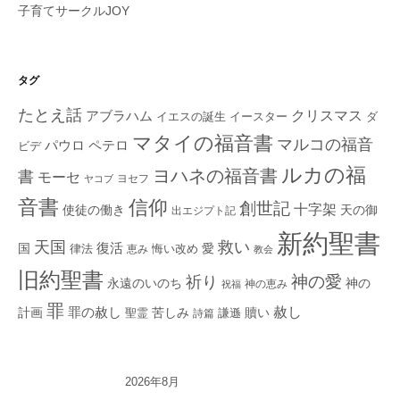
子育てサークルJOY
タグ
たとえ話
クリスマス
アブラハム
イエスの誕生
ダ
イースター
マタイの福音書
マルコの福音
ペテロ
パウロ
ビデ
ルカの福
ヨハネの福音書
書
モーセ
ヨセフ
ヤコブ
音書
信仰
創世記
十字架
使徒の働き
天の御
出エジプト記
新約聖書
救い
天国
復活
国
律法
愛
恵み
悔い改め
教会
旧約聖書
神の愛
祈り
永遠のいのち
神の
神の恵み
祝福
罪
赦し
計画
罪の赦し
苦しみ
贖い
聖霊
詩篇
謙遜
2026年8月