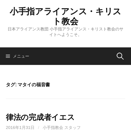
コ
小手指アライアンス・キリス
ン
テ
ト教会
ン
日本アライアンス教団 小手指アライアンス・キリスト教会のサ
ツ
イトへようこそ。
へ
ス
キ
検
メニュー
ッ
プ
索:
タグ:
マタイの福音書
律法の完成者イエス
2016年1月31日
/
小手指教会 スタッフ