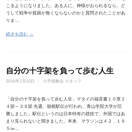
こるようになりました。ある人に、神様がおられるなら、ど
うして戦争や貧困が無くならないのかと質問されたことがあ
りま…
続きを読む →
自分の十字架を負って歩む人生
2016年1月10日
/
小手指教会 スタッフ
「自分の十字架を負って歩む人生」マタイの福音書１０章２
４節～３９節 先週、箱根駅伝が行われ、青山学院大学が圧
勝しました。駅伝というのは日本特有の競技で、外国ではあ
まり見られないと聞きました。本来、マラソンは４２．１９
５㎞…