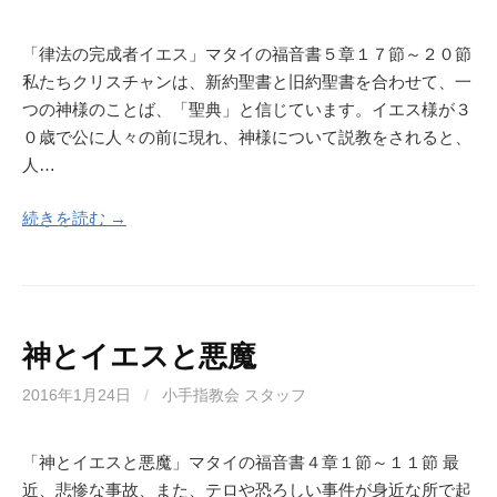
「律法の完成者イエス」マタイの福音書５章１７節～２０節
私たちクリスチャンは、新約聖書と旧約聖書を合わせて、一
つの神様のことば、「聖典」と信じています。イエス様が３
０歳で公に人々の前に現れ、神様について説教をされると、
人…
続きを読む →
神とイエスと悪魔
2016年1月24日
/
小手指教会 スタッフ
「神とイエスと悪魔」マタイの福音書４章１節～１１節 最
近、悲惨な事故、また、テロや恐ろしい事件が身近な所で起