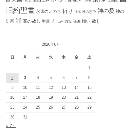
悔い改め
教会
旧約聖書
神の愛
祈り
永遠のいのち
神の
神の恵み
祝福
罪
赦し
計画
罪の赦し
苦しみ
贖い
聖霊
詩篇
謙遜
2026年8月
日
月
火
水
木
金
土
1
2
3
4
5
6
7
8
9
10
11
12
13
14
15
16
17
18
19
20
21
22
23
24
25
26
27
28
29
30
31
« 7月