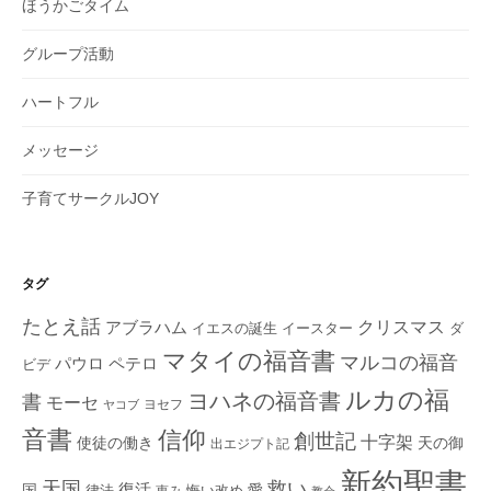
ほうかごタイム
グループ活動
ハートフル
メッセージ
子育てサークルJOY
タグ
たとえ話
クリスマス
アブラハム
イエスの誕生
ダ
イースター
マタイの福音書
マルコの福音
ペテロ
パウロ
ビデ
ルカの福
ヨハネの福音書
書
モーセ
ヨセフ
ヤコブ
音書
信仰
創世記
十字架
使徒の働き
天の御
出エジプト記
新約聖書
救い
天国
復活
国
律法
愛
恵み