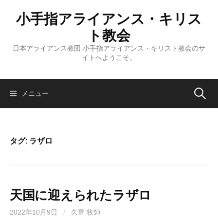
コ
小手指アライアンス・キリス
ン
テ
ト教会
ン
日本アライアンス教団 小手指アライアンス・キリスト教会のサ
ツ
イトへようこそ。
へ
ス
キ
検
メニュー
ッ
プ
索:
タグ:
ラザロ
天国に迎えられたラザロ
2022年10月9日
/
久富 牧師