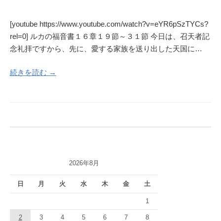
[youtube https://www.youtube.com/watch?v=eYR6pSzTYCs?
rel=0] ルカの福音書１６章１９節～３１節 今日は、召天者記
念礼拝ですから、先に、愛する家族を送り出した天国に…
続きを読む →
2026年8月
日
月
火
水
木
金
土
1
2
3
4
5
6
7
8