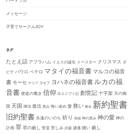
ハートフル
メッセージ
子育てサークルJOY
タグ
たとえ話
クリスマス
アブラハム
イエスの誕生
ダ
イースター
マタイの福音書
マルコの福音
ペテロ
パウロ
ビデ
ルカの福
ヨハネの福音書
書
モーセ
ヨセフ
ヤコブ
音書
信仰
創世記
十字架
使徒の働き
天の御
出エジプト記
新約聖書
救い
天国
復活
国
律法
愛
恵み
悔い改め
教会
旧約聖書
神の愛
祈り
永遠のいのち
神の
神の恵み
祝福
罪
赦し
計画
罪の赦し
苦しみ
贖い
聖霊
詩篇
謙遜