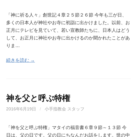
「神に祈る人々」創世記４章２５節２６節 今年も三が日、
多くの日本人が神社やお寺に初詣に出かけました。以前、お
正月にテレビを見ていて、若い宣教師たちに、日本人はどう
して、お正月に神社やお寺に出かけるのか聞かれたことがあ
りま…
続きを読む →
神を父と呼ぶ特権
2016年6月19日
/
小手指教会 スタッフ
「神を父と呼ぶ特権」マタイの福音書６章９節～１３節 今
日は、父の日です。父の日にちなんだお話をします。世の中