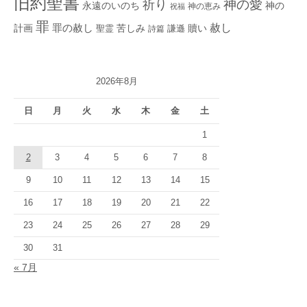
旧約聖書
神の愛
祈り
永遠のいのち
神の
神の恵み
祝福
罪
赦し
計画
罪の赦し
苦しみ
贖い
聖霊
詩篇
謙遜
2026年8月
日
月
火
水
木
金
土
1
2
3
4
5
6
7
8
9
10
11
12
13
14
15
16
17
18
19
20
21
22
23
24
25
26
27
28
29
30
31
« 7月