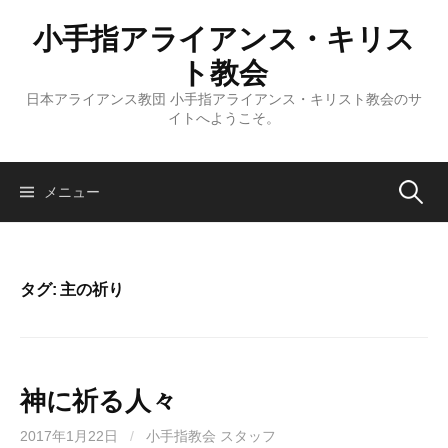
コ
小手指アライアンス・キリス
ン
テ
ト教会
ン
日本アライアンス教団 小手指アライアンス・キリスト教会のサ
ツ
イトへようこそ。
へ
ス
キ
検
メニュー
ッ
プ
索:
タグ:
主の祈り
神に祈る人々
2017年1月22日
/
小手指教会 スタッフ