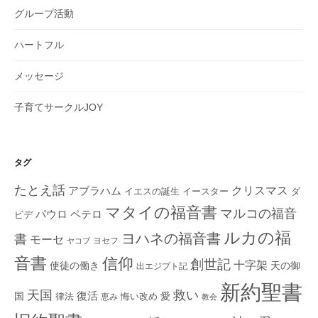
グループ活動
ハートフル
メッセージ
子育てサークルJOY
タグ
たとえ話
クリスマス
アブラハム
イエスの誕生
ダ
イースター
マタイの福音書
マルコの福音
ペテロ
パウロ
ビデ
ルカの福
ヨハネの福音書
書
モーセ
ヨセフ
ヤコブ
音書
信仰
創世記
十字架
使徒の働き
天の御
出エジプト記
新約聖書
救い
天国
復活
国
律法
愛
恵み
悔い改め
教会