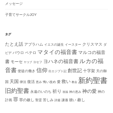
メッセージ
子育てサークルJOY
タグ
たとえ話
クリスマス
アブラハム
イエスの誕生
ダ
イースター
マタイの福音書
マルコの福音
ペテロ
パウロ
ビデ
ルカの福
ヨハネの福音書
書
モーセ
ヨセフ
ヤコブ
音書
信仰
創世記
十字架
使徒の働き
天の御
出エジプト記
新約聖書
救い
天国
復活
国
律法
愛
恵み
悔い改め
教会
旧約聖書
神の愛
祈り
永遠のいのち
神の
神の恵み
祝福
罪
赦し
計画
罪の赦し
苦しみ
贖い
聖霊
詩篇
謙遜