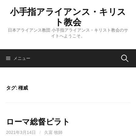
コ
小手指アライアンス・キリス
ン
テ
ト教会
ン
日本アライアンス教団 小手指アライアンス・キリスト教会のサ
ツ
イトへようこそ。
へ
ス
キ
検
メニュー
ッ
プ
索:
タグ:
権威
ローマ総督ピラト
2021年3月14日
/
久富 牧師