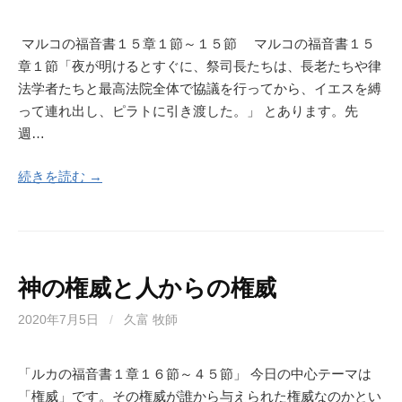
マルコの福音書１５章１節～１５節 マルコの福音書１５
章１節「夜が明けるとすぐに、祭司長たちは、長老たちや律
法学者たちと最高法院全体で協議を行ってから、イエスを縛
って連れ出し、ピラトに引き渡した。」 とあります。先
週…
続きを読む →
神の権威と人からの権威
2020年7月5日
/
久富 牧師
「ルカの福音書１章１６節～４５節」 今日の中心テーマは
「権威」です。その権威が誰から与えられた権威なのかとい