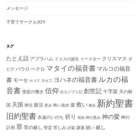
メッセージ
子育てサークルJOY
タグ
たとえ話
クリスマス
アブラハム
イエスの誕生
ダ
イースター
マタイの福音書
マルコの福音
ペテロ
パウロ
ビデ
ルカの福
ヨハネの福音書
書
モーセ
ヨセフ
ヤコブ
音書
信仰
創世記
十字架
使徒の働き
天の御
出エジプト記
新約聖書
救い
天国
復活
国
律法
愛
恵み
悔い改め
教会
旧約聖書
神の愛
祈り
永遠のいのち
神の
神の恵み
祝福
罪
赦し
計画
罪の赦し
苦しみ
贖い
聖霊
詩篇
謙遜