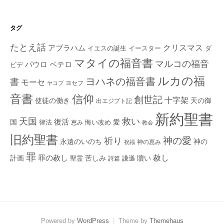
タグ
たとえ話
クリスマス
アブラハム
イエスの誕生
ダ
イースター
マタイの福音書
マルコの福音
ペテロ
パウロ
ビデ
ルカの福
ヨハネの福音書
書
モーセ
ヨセフ
ヤコブ
音書
信仰
創世記
十字架
使徒の働き
天の御
出エジプト記
新約聖書
救い
天国
復活
国
律法
愛
恵み
悔い改め
教会
旧約聖書
神の愛
祈り
永遠のいのち
神の
神の恵み
祝福
罪
赦し
計画
罪の赦し
苦しみ
贖い
聖霊
詩篇
謙遜
Powered by
WordPress
|
Theme by
Themehaus