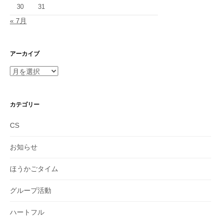
30
31
« 7月
アーカイブ
ア
ー
カ
イ
カテゴリー
ブ
CS
お知らせ
ほうかごタイム
グループ活動
ハートフル