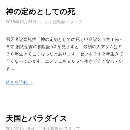
神の定めとしての死
2018年10月21日
/
小手指教会 スタッフ
召天者記念礼拝「神の定めとしての死」申命記３４章１節～
８節 旧約聖書の創世記5章を見ますと、最初の人アダムは９
３０年生きて亡くなったとあります。セツも９１２年生きて
亡くなっています。エノシュも９０５年生きて亡くなってい
ま…
続きを読む →
天国とパラダイス
2017年10月8日
/
小手指教会 スタッフ