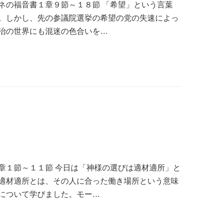
ネの福音書１章９節～１８節 「希望」という言葉
。しかし、先の参議院選挙の希望の党の失速によっ
治の世界にも混迷の色合いを…
章１節～１１節 今日は「神様の選びは適材適所」と
適材適所とは、その人に合った働き場所という意味
について学びました。モー…