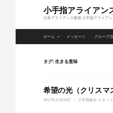
コ
小手指アライアン
ン
テ
日本アライアンス教団 小手指アライア
ン
ツ
ホーム
メッセージ
グループ
へ
ス
キ
ッ
タグ:
生きる意味
プ
希望の光（クリスマ
2017年12月24日
/
小手指教会 スタッフ