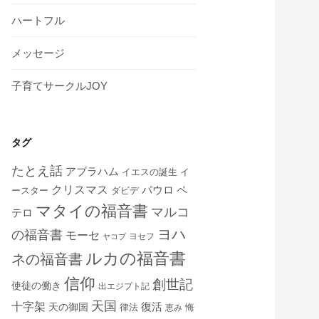
ハートフル
メッセージ
子育てサークルJOY
タグ
たとえ話
アブラハム
イエスの誕生
イ
クリスマス
ペ
パウロ
ダビデ
ースター
マタイの福音書
マルコ
テロ
ヨハ
の福音書
モーセ
ヨセフ
ヤコブ
ルカの福音書
ネの福音書
信仰
創世記
使徒の働き
出エジプト記
天国
十字架
復活
天の御国
律法
恵み
悔