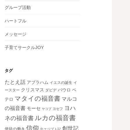
グループ活動
ハートフル
メッセージ
子育てサークルJOY
タグ
たとえ話
アブラハム
イエスの誕生
イ
クリスマス
ペ
パウロ
ダビデ
ースター
マタイの福音書
マルコ
テロ
ヨハ
の福音書
モーセ
ヨセフ
ヤコブ
ルカの福音書
ネの福音書
信仰
創世記
使徒の働き
出エジプト記