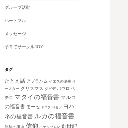
グループ活動
ハートフル
メッセージ
子育てサークルJOY
タグ
たとえ話
アブラハム
イエスの誕生
イ
クリスマス
ペ
パウロ
ダビデ
ースター
マタイの福音書
マルコ
テロ
ヨハ
の福音書
モーセ
ヨセフ
ヤコブ
ルカの福音書
ネの福音書
信仰
創世記
使徒の働き
出エジプト記