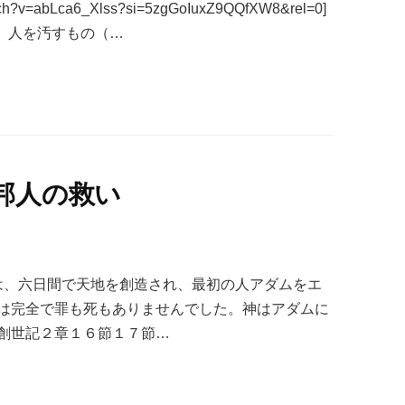
atch?v=abLca6_Xlss?si=5zgGoIuxZ9QQfXW8&rel=0]
、人を汚すもの（…
邦人の救い
は、六日間で天地を創造され、最初の人アダムをエ
は完全で罪も死もありませんでした。神はアダムに
創世記２章１６節１７節…