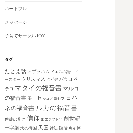
ハートフル
メッセージ
子育てサークルJOY
タグ
たとえ話
アブラハム
イエスの誕生
イ
クリスマス
ペ
パウロ
ダビデ
ースター
マタイの福音書
マルコ
テロ
ヨハ
の福音書
モーセ
ヨセフ
ヤコブ
ルカの福音書
ネの福音書
信仰
創世記
使徒の働き
出エジプト記
天国
十字架
復活
天の御国
律法
恵み
悔