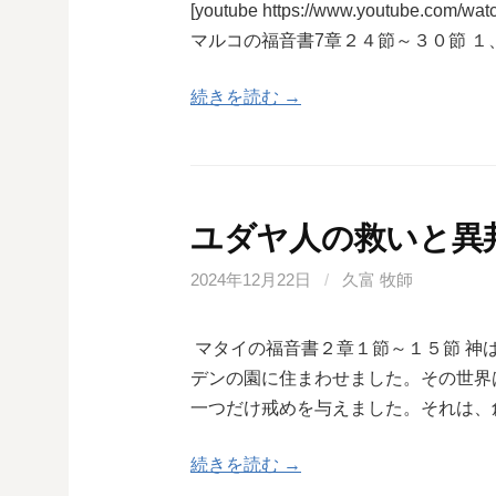
[youtube https://www.youtube.com/w
マルコの福音書7章２４節～３０節 １
続きを読む →
ユダヤ人の救いと異
2024年12月22日
/
久富 牧師
マタイの福音書２章１節～１５節 神
デンの園に住まわせました。その世界
一つだけ戒めを与えました。それは、
続きを読む →