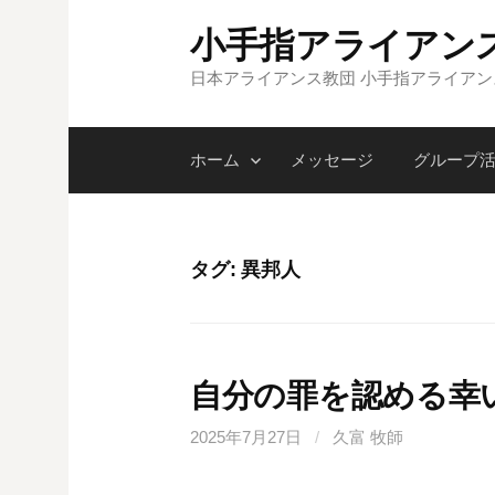
コ
小手指アライアン
ン
テ
日本アライアンス教団 小手指アライア
ン
ツ
ホーム
メッセージ
グループ
へ
ス
キ
ッ
タグ:
異邦人
プ
自分の罪を認める幸
2025年7月27日
/
久富 牧師