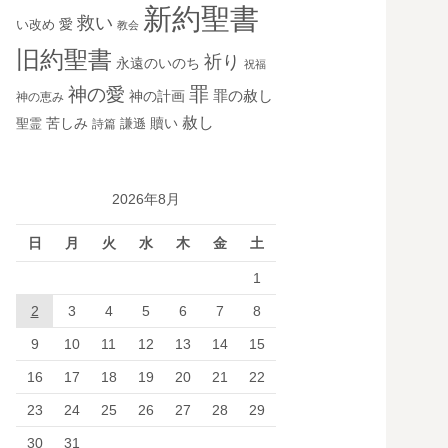
新約聖書
救い
愛
い改め
教会
旧約聖書
祈り
永遠のいのち
祝福
罪
神の愛
神の計画
罪の赦し
神の恵み
赦し
苦しみ
贖い
聖霊
詩篇
謙遜
2026年8月
日
月
火
水
木
金
土
1
2
3
4
5
6
7
8
9
10
11
12
13
14
15
16
17
18
19
20
21
22
23
24
25
26
27
28
29
30
31