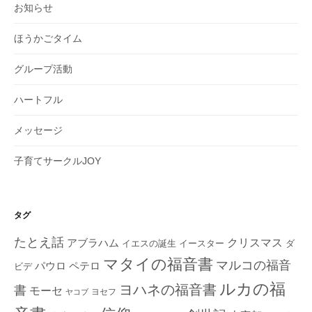
お知らせ
ほうかごタイム
グループ活動
ハートフル
メッセージ
子育てサークルJOY
タグ
たとえ話
クリスマス
アブラハム
イエスの誕生
ダ
イースター
マタイの福音書
マルコの福音
ペテロ
パウロ
ビデ
ルカの福
ヨハネの福音書
書
モーセ
ヨセフ
ヤコブ