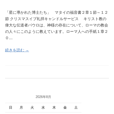
「星に導かれた博士たち」 マタイの福音書２章１節～１２
節 クリスマスイブ礼拝キャンドルサービス キリスト教の
偉大な伝道者パウロは、神様の存在について、ローマの教会
の人々にこのように教えています。ローマ人への手紙１章２
０…
続きを読む →
2026年8月
日
月
火
水
木
金
土