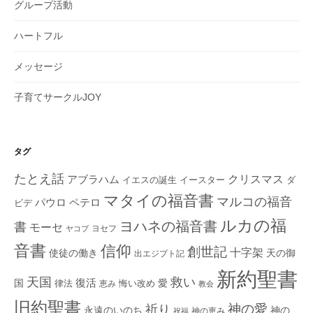
グループ活動
ハートフル
メッセージ
子育てサークルJOY
タグ
たとえ話
クリスマス
アブラハム
イエスの誕生
ダ
イースター
マタイの福音書
マルコの福音
ペテロ
パウロ
ビデ
ルカの福
ヨハネの福音書
書
モーセ
ヨセフ
ヤコブ
音書
信仰
創世記
十字架
使徒の働き
天の御
出エジプト記
新約聖書
救い
天国
復活
国
律法
愛
恵み
悔い改め
教会
旧約聖書
神の愛
祈り
永遠のいのち
神の
神の恵み
祝福