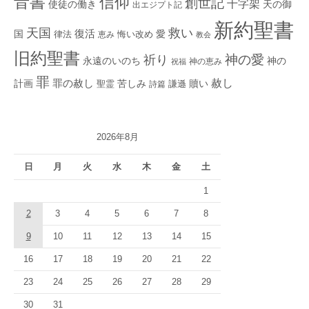
音書
信仰
創世記
十字架
使徒の働き
天の御
出エジプト記
新約聖書
救い
天国
復活
国
律法
愛
恵み
悔い改め
教会
旧約聖書
神の愛
祈り
永遠のいのち
神の
神の恵み
祝福
罪
赦し
計画
罪の赦し
苦しみ
贖い
聖霊
詩篇
謙遜
2026年8月
日
月
火
水
木
金
土
1
2
3
4
5
6
7
8
9
10
11
12
13
14
15
16
17
18
19
20
21
22
23
24
25
26
27
28
29
30
31