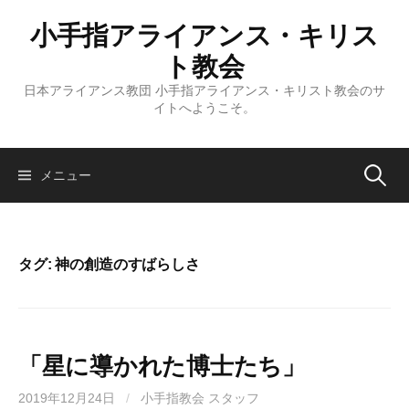
コ
小手指アライアンス・キリス
ン
テ
ト教会
ン
日本アライアンス教団 小手指アライアンス・キリスト教会のサ
ツ
イトへようこそ。
へ
ス
キ
検
メニュー
ッ
プ
索:
タグ:
神の創造のすばらしさ
「星に導かれた博士たち」
2019年12月24日
/
小手指教会 スタッフ