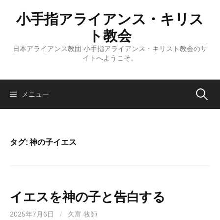
コ
小手指アライアンス・キリス
ン
テ
ト教会
ン
日本アライアンス教団 小手指アライアンス・キリスト教会のサ
ツ
イトへようこそ。
へ
ス
キ
検
メニュー
ッ
プ
索:
タグ:
神の子イエス
イエスを神の子と告白する
2025年7月6日
/
久富 牧師