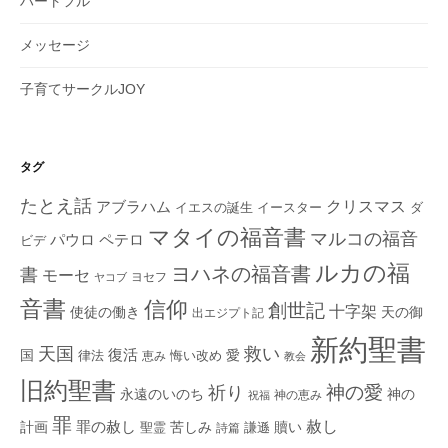
ハートフル
メッセージ
子育てサークルJOY
タグ
たとえ話
クリスマス
アブラハム
イエスの誕生
ダ
イースター
マタイの福音書
マルコの福音
ペテロ
パウロ
ビデ
ルカの福
ヨハネの福音書
書
モーセ
ヨセフ
ヤコブ
音書
信仰
創世記
十字架
使徒の働き
天の御
出エジプト記
新約聖書
救い
天国
復活
国
律法
愛
恵み
悔い改め
教会
旧約聖書
神の愛
祈り
永遠のいのち
神の
神の恵み
祝福
罪
赦し
計画
罪の赦し
苦しみ
贖い
聖霊
詩篇
謙遜