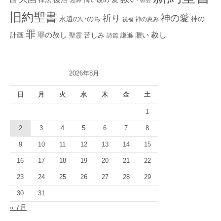
悔い改め
教会
旧約聖書
神の愛
祈り
永遠のいのち
神の
神の恵み
祝福
罪
赦し
計画
罪の赦し
苦しみ
贖い
聖霊
詩篇
謙遜
2026年8月
日
月
火
水
木
金
土
1
2
3
4
5
6
7
8
9
10
11
12
13
14
15
16
17
18
19
20
21
22
23
24
25
26
27
28
29
30
31
« 7月