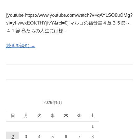
[youtube https://www.youtube.com/watch?v=qAYLSO8uOMg?
si=yI-wwxEOKTHYjfvY&rel=0] マルコの福音書４章３５節～
４１節 私たちの人生には様…
続きを読む →
2026年8月
日
月
火
水
木
金
土
1
2
3
4
5
6
7
8