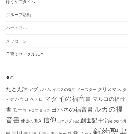
ほうかごタイム
グループ活動
ハートフル
メッセージ
子育てサークルJOY
タグ
たとえ話
クリスマス
アブラハム
イエスの誕生
ダ
イースター
マタイの福音書
マルコの福音
ペテロ
パウロ
ビデ
ルカの福
ヨハネの福音書
書
モーセ
ヨセフ
ヤコブ
音書
信仰
創世記
十字架
使徒の働き
天の御
出エジプト記
新約聖書
救い
天国
復活
国
律法
愛
恵み