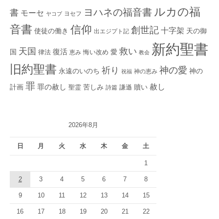
ルカの福
ヨハネの福音書
書
モーセ
ヨセフ
ヤコブ
音書
信仰
創世記
十字架
使徒の働き
天の御
出エジプト記
新約聖書
救い
天国
復活
国
律法
愛
恵み
悔い改め
教会
旧約聖書
神の愛
祈り
永遠のいのち
神の
神の恵み
祝福
罪
赦し
計画
罪の赦し
苦しみ
贖い
聖霊
詩篇
謙遜
2026年8月
日
月
火
水
木
金
土
1
2
3
4
5
6
7
8
9
10
11
12
13
14
15
16
17
18
19
20
21
22