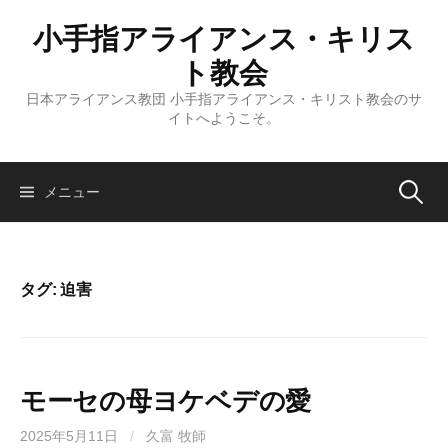
コ
小手指アライアンス・キリス
ン
テ
ト教会
ン
日本アライアンス教団 小手指アライアンス・キリスト教会のサ
ツ
イトへようこそ。
へ
ス
キ
検
メニュー
ッ
プ
索:
タグ:
迫害
モーセの母ヨケベデの愛
2025年5月11日
/
久富 牧師