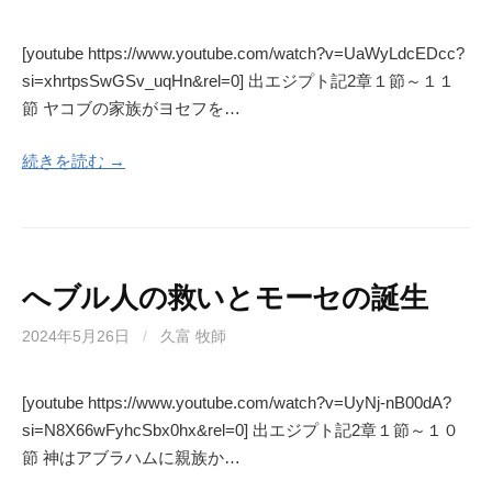
[youtube https://www.youtube.com/watch?v=UaWyLdcEDcc?
si=xhrtpsSwGSv_uqHn&rel=0] 出エジプト記2章１節～１１
節 ヤコブの家族がヨセフを…
続きを読む →
へブル人の救いとモーセの誕生
2024年5月26日
/
久富 牧師
[youtube https://www.youtube.com/watch?v=UyNj-nB00dA?
si=N8X66wFyhcSbx0hx&rel=0] 出エジプト記2章１節～１０
節 神はアブラハムに親族か…