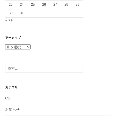
23
24
25
26
27
28
29
30
31
« 7月
アーカイブ
ア
ー
カ
イ
検
ブ
索:
カテゴリー
CS
お知らせ