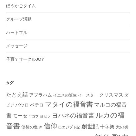
ほうかごタイム
グループ活動
ハートフル
メッセージ
子育てサークルJOY
タグ
たとえ話
クリスマス
アブラハム
イエスの誕生
ダ
イースター
マタイの福音書
マルコの福音
ペテロ
パウロ
ビデ
ルカの福
ヨハネの福音書
書
モーセ
ヨセフ
ヤコブ
音書
信仰
創世記
十字架
使徒の働き
天の御
出エジプト記