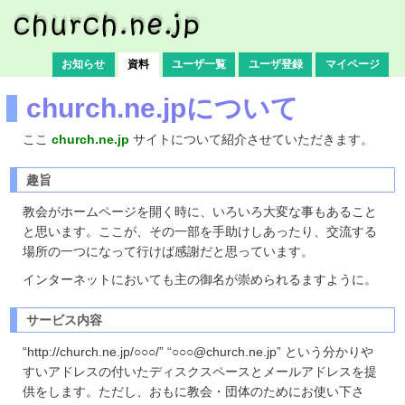
Logged in as: n/a
メインコンテンツへ移動
サブコンテンツへ移動
お知らせ
資料
ユーザ一覧
ユーザ登録
マイページ
church.ne.jpについて
ここ
church.ne.jp
サイトについて紹介させていただきます。
趣旨
教会がホームページを開く時に、いろいろ大変な事もあること
と思います。ここが、その一部を手助けしあったり、交流する
場所の一つになって行けば感謝だと思っています。
インターネットにおいても主の御名が崇められるますように。
サービス内容
“http://church.ne.jp/○○○/” “○○○@church.ne.jp” という分かりや
すいアドレスの付いたディスクスペースとメールアドレスを提
供をします。ただし、おもに教会・団体のためにお使い下さ