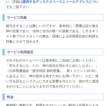
い。詳細は
提供するディスクスペースとメールアドレスについ
て
をご覧下さい。
サービス対象
線引きすることは難しいのですが、基本的に「聖書は誤り無き
神の言葉であり、信仰と生活の唯一の規範である」とするキリ
スト教プロテスタントの教会・団体による非商業目的の利用を
対象とさせて頂きます。
サービス利用規定
それぞれのホームページは基本的にご自由にお使いください。
「何をするにも、ただ、神の栄光を現わすためにしなさい。」
（日本聖書協会『新共同訳 新約聖書』 第１コリント10:31）
とあるように、神の栄光を表すためにお用い下さい。ただ、使
い方を誤るとシステムに大きな影響を与えたり、他の方に迷惑
をかけることにもなりますので気を付けてください。
料金
無期限に無料です。利用するのにいっさい料金は必要ありませ