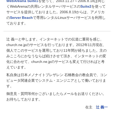
WebAreana Suite1
を使って、2003.11.27～2006.8.18は同じ
くWebArenaの共用レンタルサーバサービスの
Suite2
を使って
サービスを提供しておりました。2006.8.19からは、アメリカ
の
Server Beach
で専用レンタルLinuxサーバサービスを利用し
ております。
辻 義一と申します。インターネットでの伝道に重荷を感じ、
church.ne.jpのサービスを行っております。2012年11月現在、
個人でこのサービスを運用しており11年間が経ちました。主の
みこころにかなうならば続けさせて頂き、インターネットの変
化に合わせて、church.ne.jpのサービスも変えて行ければと考
えています。
私自身は日本メノナイトブレザレン 石橋教会の教会員で、コン
ピュータ関連企業でシステム・エンジニアとして働いておりま
す。
御意見・質問等何かございましたらメールをお送りください。
お待ちしております。
在主
辻 義一