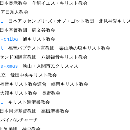
本長老教会 羊飼イエス・キリスト教会
ア日系人教会
ai
日本アッセンブリｰズ・オブ・ゴット教団 北見神愛キリ
本基督教団 碑文谷教会
h-chiba
旭キリスト教会
lt
福音バプテスト宣教団 栗山地の塩キリスト教会
ンド国際宣教団 八街福音キリスト教会
ma-xmas
狭山・入間市民クリスマス
立 飯田中央キリスト教会
福音キリスト教会連合 峡南キリスト教会
大韓キリスト教会 長野教会
hi
キリスト道聖書教会
本同盟基督教団 高槻聖書教会
バイバルチャーチ
ト兄弟団 神戸教会