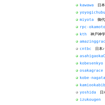
kawawa
日本
yoyogichub
miyota
御代
rpc-okamot
kth
神戸神学
amazinggra
cntbc
日本バ
asahigaoka
kobesenkyo
osakagrace
kobe-nagat
kamiookabi
yoshida
日本
izukougen
日