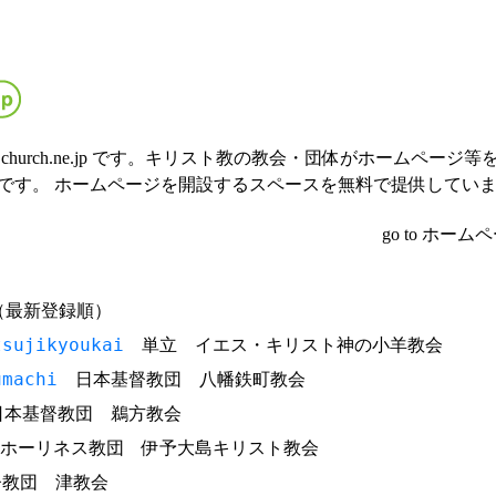
church.ne.jp です。キリスト教の教会・団体がホームページ
です。 ホームページを開設するスペースを無料で提供してい
go to
ホームペ
（最新登録順）
tsujikyoukai
単立 イエス・キリスト神の小羊教会
umachi
日本基督教団 八幡鉄町教会
本基督教団 鵜方教会
ホーリネス教団 伊予大島キリスト教会
教団 津教会