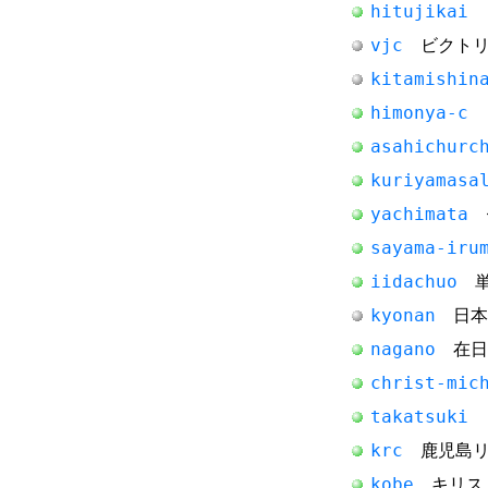
hitujikai
日
vjc
ビクトリ
kitamishin
himonya-c
日
asahichurc
kuriyamasa
yachimata
セ
sayama-iru
iidachuo
単
kyonan
日本
nagano
在日
christ-mic
takatsuki
日
krc
鹿児島リ
kobe
キリス