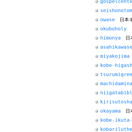
gospelcent
seishonoto
owase
日本キ
okuboholy
日
himonya
日本
asahikawas
miyakojima
kobe-higas
tsurumigre
machidamin
niigatabib
kirisutosh
okayama
日本
kobe-ikuta
kobariluth