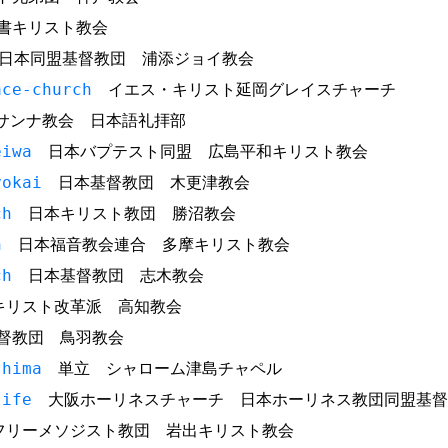
書キリスト教会
本同盟基督教団 浦添ジョイ教会
ace-church
イエス・キリスト延岡グレイスチャーチ
ンナ教会 日本語礼拝部
eiwa
日本バプテスト同盟 広島平和キリスト教会
yokai
日本基督教団 木更津教会
ch
日本キリスト教団 勝沼教会
h
日本福音教会連合 多摩キリスト教会
ch
日本基督教団 志木教会
リスト改革派 高知教会
督教団 鳥羽教会
shima
単立 シャローム津島チャペル
life
大阪ホーリネスチャーチ 日本ホーリネス教団同盟基督
リーメソジスト教団 岩出キリスト教会