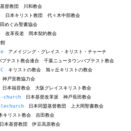
基督教団 川和教会
u
日本キリスト教団 代々木中部教会
田めぐみ聖書協会
o
改革長老 岡本契約教会
館
ce
アメイジング・グレイス・キリスト・チャーチ
プテスト教会連合 千葉ニュータウンバプテスト教会
CC
キリストの教会 旭ヶ丘キリストの教会
神戸宣教協力会
日本福音教会 大阪グレイスキリスト教会
a-church
日本基督改革派 神戸長田教会
blechurch
日本同盟基督教団 上大岡聖書教会
キリスト教会 吉田教会
本基督教団 伊豆高原教会