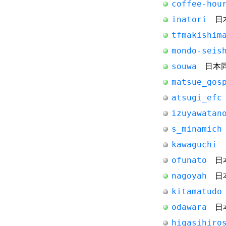
coffee-hou
inatori
日本
tfmakishim
mondo-seis
souwa
日本同
matsue_gos
atsugi_efc
izuyawatan
s_minamich
kawaguchi
日
ofunato
日本
nagoyah
日本
kitamatudo
odawara
日本
higasihiro