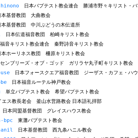
chinono
日本バプテスト教会連合 勝浦市野々キリスト・バ
本基督教団 大曲教会
本基督教団 中川ぶどうの木伝道所
i
日本伝道福音教団 柏崎キリスト教会
福音キリスト教会連合 秦野詩音キリスト教会
本ホーリネス教団 柵原キリスト教会
センブリーズ・オブ・ゴッド ガリラヤ丸子町キリスト教会
ouse
日本フォースクエア福音教団 ジーザス・カフェ・ハウ
obe
日本福音ルーテル神戸教会
u
単立バプテスト教会 希望バプテスト教会
エス教長老会 釜山水営路教会 日本語礼拝部
日本同盟基督教団 グレイスハウス教会
a-bpc
東灘バプテスト教会
hanil
日本基督教団 西九条ハニル教会