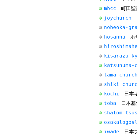
mbcc
町田聖
joychurch
日
nobeoka-gr
hosanna
ホサ
hiroshimah
kisarazu-k
katsunuma-
tama-churc
shiki_chur
kochi
日本キ
toba
日本基
shalom-tsu
osakalogos
iwade
日本フ