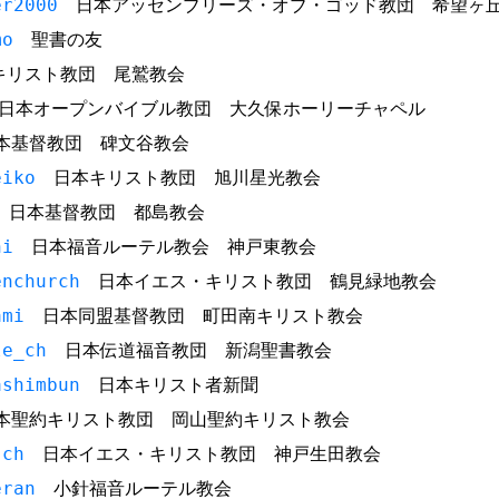
er2000
日本アッセンブリーズ・オブ・ゴッド教団 希望ヶ
mo
聖書の友
リスト教団 尾鷲教会
本オープンバイブル教団 大久保ホーリーチャペル
基督教団 碑文谷教会
eiko
日本キリスト教団 旭川星光教会
日本基督教団 都島教会
hi
日本福音ルーテル教会 神戸東教会
enchurch
日本イエス・キリスト教団 鶴見緑地教会
ami
日本同盟基督教団 町田南キリスト教会
le_ch
日本伝道福音教団 新潟聖書教会
ashimbun
日本キリスト者新聞
聖約キリスト教団 岡山聖約キリスト教会
-ch
日本イエス・キリスト教団 神戸生田教会
eran
小針福音ルーテル教会