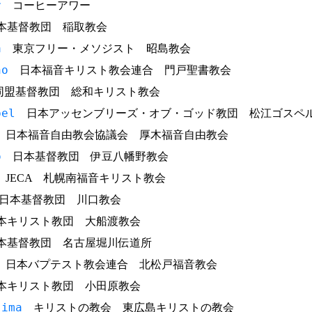
r
コーヒーアワー
基督教団 稲取教会
a
東京フリー・メソジスト 昭島教会
ho
日本福音キリスト教会連合 門戸聖書教会
盟基督教団 総和キリスト教会
pel
日本アッセンブリーズ・オブ・ゴッド教団 松江ゴスペ
日本福音自由教会協議会 厚木福音自由教会
o
日本基督教団 伊豆八幡野教会
JECA 札幌南福音キリスト教会
本基督教団 川口教会
キリスト教団 大船渡教会
基督教団 名古屋堀川伝道所
日本バプテスト教会連合 北松戸福音教会
キリスト教団 小田原教会
sima
キリストの教会 東広島キリストの教会