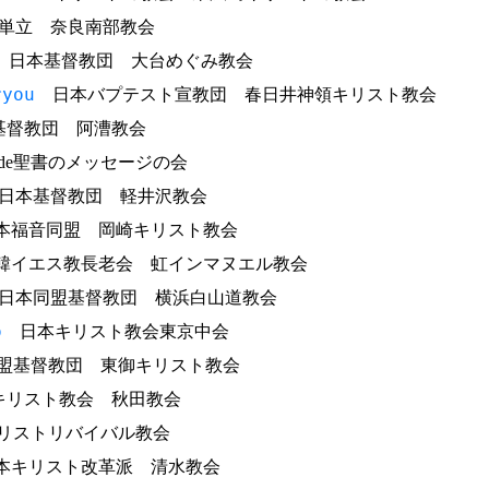
立 奈良南部教会
日本基督教団 大台めぐみ教会
ryou
日本バプテスト宣教団 春日井神領キリスト教会
督教団 阿漕教会
ode聖書のメッセージの会
本基督教団 軽井沢教会
福音同盟 岡崎キリスト教会
イエス教長老会 虹インマヌエル教会
本同盟基督教団 横浜白山道教会
o
日本キリスト教会東京中会
基督教団 東御キリスト教会
リスト教会 秋田教会
リストリバイバル教会
キリスト改革派 清水教会