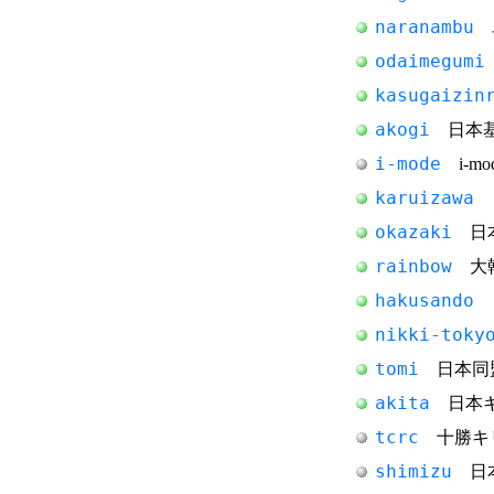
naranambu
単
odaimegumi
kasugaizin
akogi
日本基
i-mode
i-m
karuizawa
日
okazaki
日本
rainbow
大韓
hakusando
日
nikki-toky
tomi
日本同盟
akita
日本キ
tcrc
十勝キ
shimizu
日本