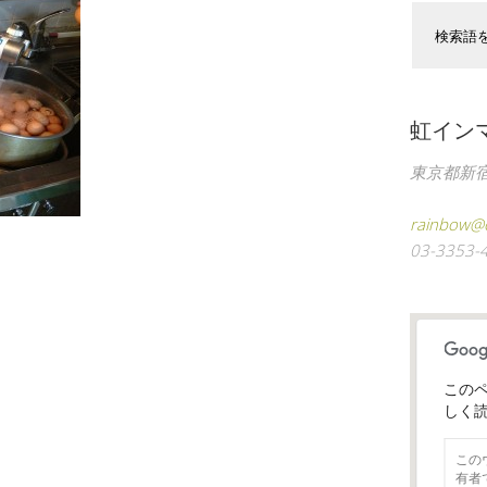
虹イン
東京都新宿区
rainbow@c
03-3353-
このペ
しく
この
有者