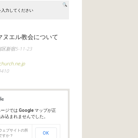
マヌエル教会について
新宿5-11-23
hurch.ne.jp
4410
ージでは Google マップが正
読み込まれませんでした。
ウェブサイトの所
OK
ですか？