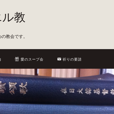
エル教
めの教会です。
内
愛のスープ会
祈りの要請