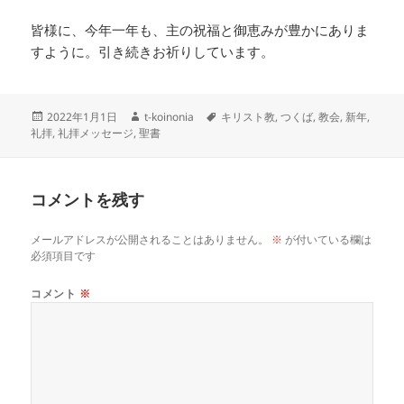
皆様に、今年一年も、主の祝福と御恵みが豊かにありま
すように。引き続きお祈りしています。
投
作
タ
2022年1月1日
t-koinonia
キリスト教
,
つくば
,
教会
,
新年
,
稿
成
グ
礼拝
,
礼拝メッセージ
,
聖書
日:
者
コメントを残す
メールアドレスが公開されることはありません。
※
が付いている欄は
必須項目です
コメント
※