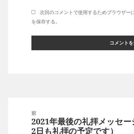
次回のコメントで使用するためブラウザー
を保存する。
投
稿
前
2021年最後の礼拝メッセ
ナ
前
2日も礼拝の予定です）
ビ
の