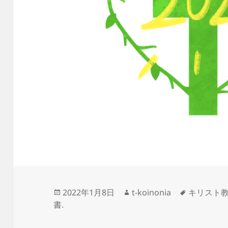
投
作
タ
2022年1月8日
t-koinonia
キリスト
稿
成
グ
書.
日:
者