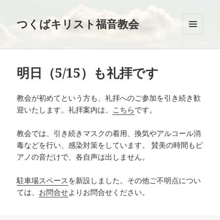
つくばキリスト福音教会
メニュ
ーとウ
ィジェ
ット
明日（5/15）も礼拝です
教会が初めてという方も、礼拝へのご参加を引き続き歓
迎いたします。礼拝案内は、
こちら
です。
教会では、引き続きマスクの着用、換気やアルコール消
毒などを行い、感染対策をしています。 賛美の時間もピ
アノの音だけで、各自声は出しません。
駐車場スペース
を新設しました。その他ご不明点につい
ては、
お問合せ
よりお問合せください。