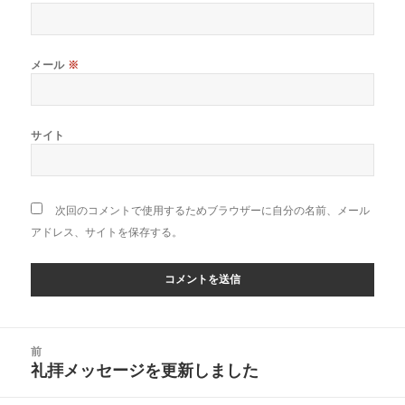
メール
※
サイト
次回のコメントで使用するためブラウザーに自分の名前、メール
アドレス、サイトを保存する。
投
前
稿
礼拝メッセージを更新しました
前
ナ
の
ビ