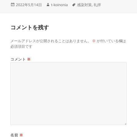
投
作
タ
2022年5月14日
t-koinonia
感染対策
,
礼拝
稿
成
グ
日:
者
コメントを残す
メールアドレスが公開されることはありません。
※
が付いている欄は
必須項目です
コメント
※
名前
※