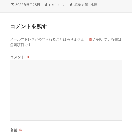
投
作
タ
2022年5月28日
t-koinonia
感染対策
,
礼拝
稿
成
グ
日:
者
コメントを残す
メールアドレスが公開されることはありません。
※
が付いている欄は
必須項目です
コメント
※
名前
※