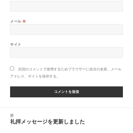
メール
※
サイト
次回のコメントで使用するためブラウザーに自分の名前、メール
アドレス、サイトを保存する。
投
前
稿
礼拝メッセージを更新しました
前
ナ
の
ビ