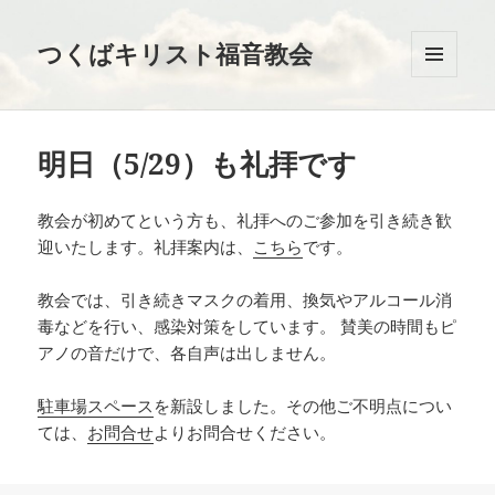
つくばキリスト福音教会
メニュ
ーとウ
ィジェ
ット
明日（5/29）も礼拝です
教会が初めてという方も、礼拝へのご参加を引き続き歓
迎いたします。礼拝案内は、
こちら
です。
教会では、引き続きマスクの着用、換気やアルコール消
毒などを行い、感染対策をしています。 賛美の時間もピ
アノの音だけで、各自声は出しません。
駐車場スペース
を新設しました。その他ご不明点につい
ては、
お問合せ
よりお問合せください。