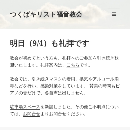
つくばキリスト福音教会
メニュ
ーとウ
ィジェ
ット
明日（9/4）も礼拝です
教会が初めてという方も、礼拝へのご参加を引き続き歓
迎いたします。礼拝案内は、
こちら
です。
教会では、引き続きマスクの着用、換気やアルコール消
毒などを行い、感染対策をしています。 賛美の時間もピ
アノの音だけで、各自声は出しません。
駐車場スペース
を新設しました。その他ご不明点につい
ては、
お問合せ
よりお問合せください。