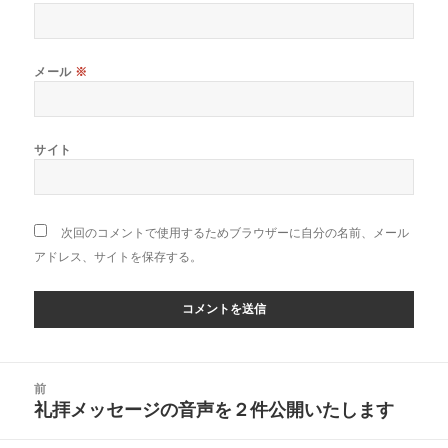
メール
※
サイト
次回のコメントで使用するためブラウザーに自分の名前、メール
アドレス、サイトを保存する。
投
前
稿
礼拝メッセージの音声を２件公開いたします
前
ナ
の
ビ