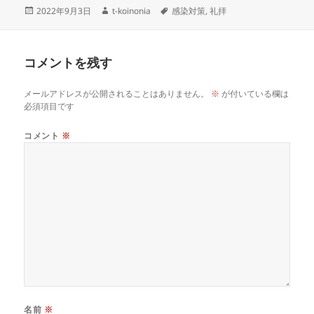
投
作
タ
2022年9月3日
t-koinonia
感染対策
,
礼拝
稿
成
グ
日:
者
コメントを残す
メールアドレスが公開されることはありません。
※
が付いている欄は
必須項目です
コメント
※
名前
※