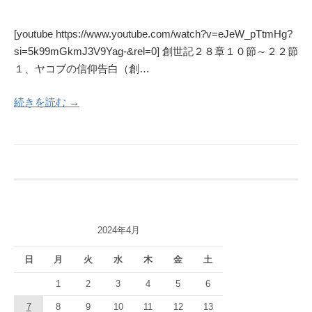
[youtube https://www.youtube.com/watch?v=eJeW_pTtmHg?
si=5k99mGkmJ3V9Yag-&rel=0] 創世記２８章１０節～２２節
１、ヤコブの信仰告白（創…
続きを読む →
2024年4月
日
月
火
水
木
金
土
1
2
3
4
5
6
7
8
9
10
11
12
13