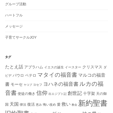
グループ活動
ハートフル
メッセージ
子育てサークルJOY
タグ
たとえ話
クリスマス
アブラハム
イエスの誕生
ダ
イースター
マタイの福音書
マルコの福音
ペテロ
パウロ
ビデ
ルカの福
ヨハネの福音書
書
モーセ
ヨセフ
ヤコブ
音書
信仰
創世記
十字架
使徒の働き
天の御
出エジプト記
新約聖書
救い
天国
復活
国
律法
愛
恵み
悔い改め
教会