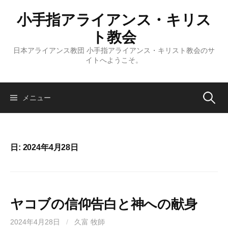
コ
小手指アライアンス・キリス
ン
テ
ト教会
ン
日本アライアンス教団 小手指アライアンス・キリスト教会のサ
ツ
イトへようこそ。
へ
ス
キ
検
メニュー
ッ
プ
索:
日:
2024年4月28日
ヤコブの信仰告白と神への献身
2024年4月28日
/
久富 牧師