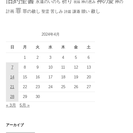
旧約聖書
神の愛
祈り
永遠のいのち
神の
神の恵み
祝福
罪
赦し
計画
罪の赦し
苦しみ
贖い
聖霊
詩篇
謙遜
2024年4月
日
月
火
水
木
金
土
1
2
3
4
5
6
7
8
9
10
11
12
13
14
15
16
17
18
19
20
21
22
23
24
25
26
27
28
29
30
« 3月
5月 »
アーカイブ