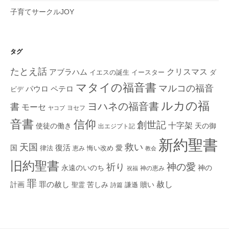
子育てサークルJOY
タグ
たとえ話
クリスマス
アブラハム
イエスの誕生
ダ
イースター
マタイの福音書
マルコの福音
ペテロ
パウロ
ビデ
ルカの福
ヨハネの福音書
書
モーセ
ヨセフ
ヤコブ
音書
信仰
創世記
十字架
使徒の働き
天の御
出エジプト記
新約聖書
救い
天国
復活
国
律法
愛
恵み
悔い改め
教会
旧約聖書
神の愛
祈り
永遠のいのち
神の
神の恵み
祝福
罪
赦し
計画
罪の赦し
苦しみ
贖い
聖霊
詩篇
謙遜