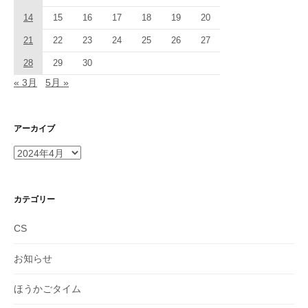
14
15
16
17
18
19
20
21
22
23
24
25
26
27
28
29
30
« 3月
5月 »
アーカイブ
ア
ー
カ
イ
カテゴリー
ブ
CS
お知らせ
ほうかごタイム