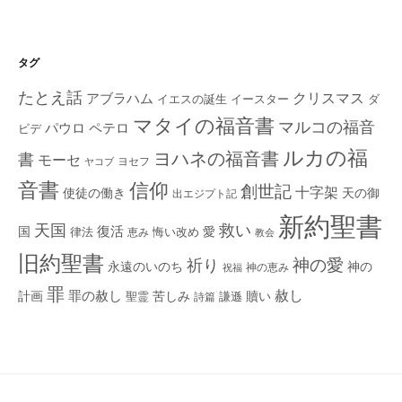
タグ
たとえ話
クリスマス
アブラハム
イエスの誕生
ダ
イースター
マタイの福音書
マルコの福音
ペテロ
パウロ
ビデ
ルカの福
ヨハネの福音書
書
モーセ
ヨセフ
ヤコブ
音書
信仰
創世記
十字架
使徒の働き
天の御
出エジプト記
新約聖書
救い
天国
復活
国
律法
愛
恵み
悔い改め
教会
旧約聖書
神の愛
祈り
永遠のいのち
神の
神の恵み
祝福
罪
赦し
計画
罪の赦し
苦しみ
贖い
聖霊
詩篇
謙遜