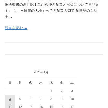
旧約聖書の創世記１章から神の創造と祝福について学びま
す。 １、六日間の天地すべての創造の御業 創世記の１章
全…
続きを読む →
2026年1月
日
月
火
水
木
金
土
1
2
3
4
5
6
7
8
9
10
11
12
13
14
15
16
17