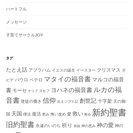
ハートフル
メッセージ
子育てサークルJOY
タグ
たとえ話
クリスマス
アブラハム
イエスの誕生
ダ
イースター
マタイの福音書
マルコの福音
ペテロ
パウロ
ビデ
ルカの福
ヨハネの福音書
書
モーセ
ヨセフ
ヤコブ
音書
信仰
創世記
十字架
使徒の働き
天の御
出エジプト記
新約聖書
救い
天国
復活
国
律法
愛
恵み
悔い改め
教会
旧約聖書
神の愛
祈り
永遠のいのち
神の
神の恵み
祝福