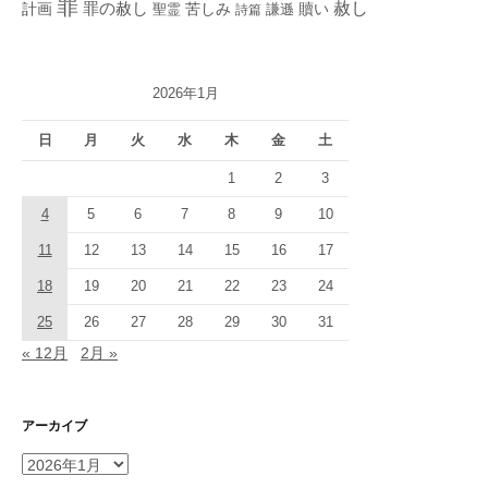
罪
赦し
計画
罪の赦し
苦しみ
贖い
聖霊
詩篇
謙遜
2026年1月
日
月
火
水
木
金
土
1
2
3
4
5
6
7
8
9
10
11
12
13
14
15
16
17
18
19
20
21
22
23
24
25
26
27
28
29
30
31
« 12月
2月 »
アーカイブ
ア
ー