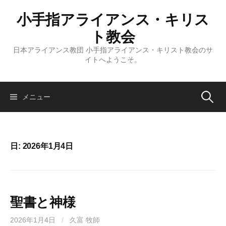
コ
小手指アライアンス・キリス
ン
テ
ト教会
ン
日本アライアンス教団 小手指アライアンス・キリスト教会のサ
ツ
イトへようこそ。
へ
ス
キ
検
メニュー
ッ
プ
索:
日:
2026年1月4日
聖書と神様
2026年1月4日
/
久富 牧師