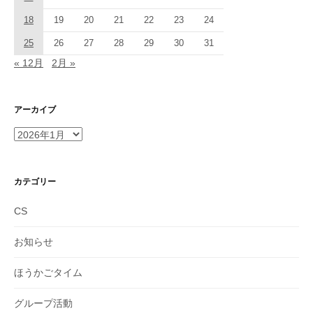
18
19
20
21
22
23
24
25
26
27
28
29
30
31
« 12月
2月 »
アーカイブ
ア
ー
カ
イ
カテゴリー
ブ
CS
お知らせ
ほうかごタイム
グループ活動