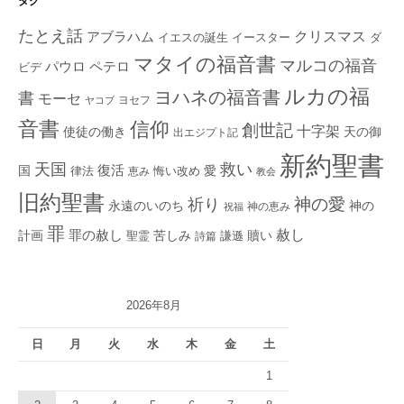
タグ
たとえ話
クリスマス
アブラハム
イエスの誕生
ダ
イースター
マタイの福音書
マルコの福音
ペテロ
パウロ
ビデ
ルカの福
ヨハネの福音書
書
モーセ
ヨセフ
ヤコブ
音書
信仰
創世記
十字架
使徒の働き
天の御
出エジプト記
新約聖書
救い
天国
復活
国
律法
愛
恵み
悔い改め
教会
旧約聖書
神の愛
祈り
永遠のいのち
神の
神の恵み
祝福
罪
赦し
計画
罪の赦し
苦しみ
贖い
聖霊
詩篇
謙遜
2026年8月
日
月
火
水
木
金
土
1