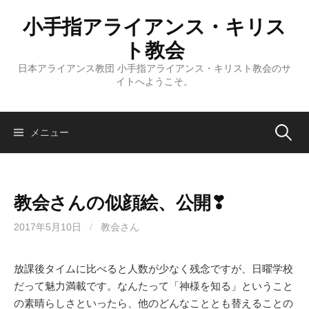
コ
小手指アライアンス・キリス
ン
テ
ト教会
ン
日本アライアンス教団 小手指アライアンス・キリスト教会のサ
ツ
イトへようこそ。
へ
ス
キ
検
メニュー
ッ
プ
索:
教会さんの似顔絵、公開❣
2017年5月10日
/
教会さん
放課後タイムに比べると人数が少なく残念ですが、日曜学校
だって魅力満載です。なんたって「神様を知る」ということ
の素晴らしさといったら、他のどんなこととも替えることの