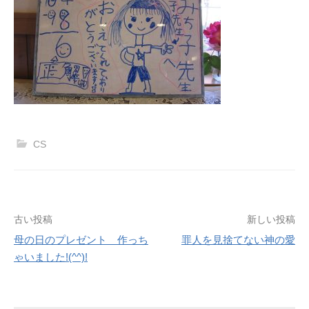
CS
投
古い投稿
新しい投稿
母の日のプレゼント 作っち
罪人を見捨てない神の愛
稿
ゃいました!(^^)!
ナ
ビ