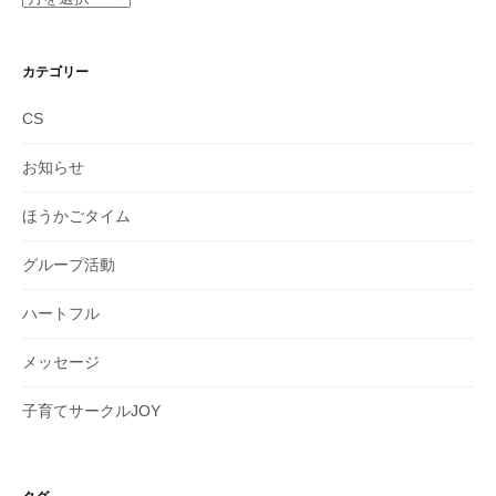
ー
カ
イ
カテゴリー
ブ
CS
お知らせ
ほうかごタイム
グループ活動
ハートフル
メッセージ
子育てサークルJOY