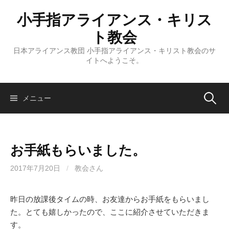
コ
小手指アライアンス・キリス
ン
テ
ト教会
ン
日本アライアンス教団 小手指アライアンス・キリスト教会のサ
ツ
イトへようこそ。
へ
ス
キ
検
メニュー
ッ
プ
索:
お手紙もらいました。
2017年7月20日
/
教会さん
昨日の放課後タイムの時、お友達からお手紙をもらいまし
た。とても嬉しかったので、ここに紹介させていただきま
す。