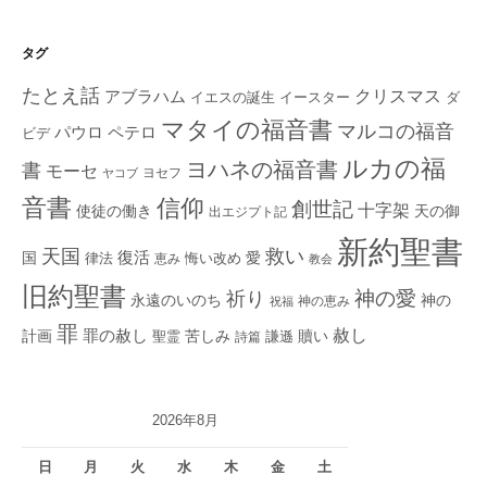
タグ
たとえ話
クリスマス
アブラハム
イエスの誕生
ダ
イースター
マタイの福音書
マルコの福音
ペテロ
パウロ
ビデ
ルカの福
ヨハネの福音書
書
モーセ
ヨセフ
ヤコブ
音書
信仰
創世記
十字架
使徒の働き
天の御
出エジプト記
新約聖書
救い
天国
復活
国
律法
愛
恵み
悔い改め
教会
旧約聖書
神の愛
祈り
永遠のいのち
神の
神の恵み
祝福
罪
赦し
計画
罪の赦し
苦しみ
贖い
聖霊
詩篇
謙遜
2026年8月
日
月
火
水
木
金
土