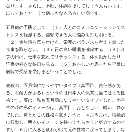
なります。さらに、不眠、体調を壊してしまう人もいます。
ほっておくと、うつ病にもなる恐ろしい病です。
五月病の予防として、（１）人とのコミュニケーションでス
トレスを軽減する。信頼できる人に悩みを打ち明ける。
（２）食生活を気を付ける。栄養のバランスを考えて偏った
食事を取らない。（３）質の良い睡眠を確保する。（４）オ
フの日は、仕事を忘れてリラックスする。体を動かしたり、
読書や好きな映画を見る。（５）おかしいと思ったら早目に
病院で受診を受けるということでした。
先程の、五月病になりやすいタイプ（真面目、責任感があ
る、忍耐力がある）というのは日本人の気質に当てはまる性
格です。実は、私も五月病になりやすいタイプでした。小学
生の時の私のイメージは、真面目、おとなしい、暗い、静か
でした。何とかこの性格を変えようと、４月５月は、積極的
に行動し、明るいイメージを持ってもらおうと努力するので
すが、６月に入ると疲れが出て元の性格に戻ってしまう。毎