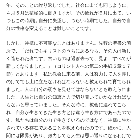
年、そのことの繰り返しでした。社会に出ても同じように、
４月５月は積極的に働きますが、その疲れが６月に出て、い
つもこの時期は自分に失望し、つらい時期でした。自分で自
分の性格を変えることは難しいことです。
しかし、神様に不可能なことはありません。先程の聖書の箇
所で、「だれでもキリストのうちにあるなら、その人は新し
く造られた者です。古いものは過ぎ去って、見よ、すべてが
新しくなりました。」（コリント人への第二の手紙５章１７
節）とあります。私は教会に来る前、人は努力して人を押し
のけてでも上に立たなければならないと教えられて育てられ
ました。人に自分の弱さを見せてはならないとも教えられま
した。人生とは自分の知恵と力で切り開いていかなければな
らないと思っていました。そんな時に、教会に連れてこら
れ、自分が生きてきた生き方とは違う生き方にであったので
す。私たちは自分の力で生きているのではなく、神様に生か
されている存在であることを教えられたのです。確かに、人
間には限界があり、努力しても人生は思い通りになるわけで