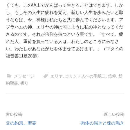
くても、この地上でがんばって生きることはできます。しか
し、もしその人生に疲れを覚え、新しい人生を歩みたいと願
うならば、今、神様は私たちと共に歩んでくださいます。ア
ブラハムの神、エリヤの神は同じように私の神となってくだ
さるのです。それが信仰を持つという事です。「すべて、疲
れた人、重荷を負っている人は、わたしのところに来なさ
い。わたしがあなたがたを休ませてあげます。」（マタイの
福音書11章28節）
メッセージ
エリヤ
,
コリント人への手紙二
,
信仰
,
新
約聖書
,
祈り
投
古い投稿
新しい投稿
父の約束、聖霊
肉体の渇きと魂の渇き
稿