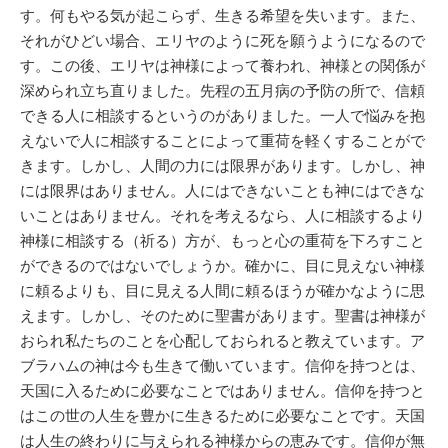
す。何もやる気が起こらず、生きる希望を失います。また、
それがひどい場合、エリヤのように死を願うようになるので
す。この後、エリヤは神様によって養われ、神様との関係が
深められ立ち直りました。先程の五月病の予防の所で、信頼
できる人に相談するというのがありました。一人で悩みを抱
えないで人に相談することによって重荷を軽くすることがで
きます。しかし、人間の力には限界があります。しかし、神
には限界はありません。人にはできないことも神にはできな
いことはありません。それを考えるなら、人に相談するより
神様に相談する（祈る）方が、もっと心の重荷を下ろすこと
ができるのではないでしょうか。確かに、目に見えない神様
に頼るよりも、目に見える人間に頼るほうが確かなように思
えます。しかし、そのために聖書があります。聖書は神様が
おられ私たちのことを心配しておられると教えています。ア
ブラハムの神は今も生きて働いています。信仰を持つとは、
天国に入るために必要なことではありません。信仰を持つと
はこの世の人生を豊かに生きるために必要なことです。天国
は人生の終わりに与えられる神様からの恵みです。信仰が無