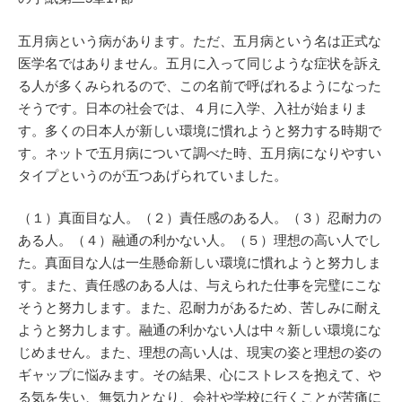
五月病という病があります。ただ、五月病という名は正式な
医学名ではありません。五月に入って同じような症状を訴え
る人が多くみられるので、この名前で呼ばれるようになった
そうです。日本の社会では、４月に入学、入社が始まりま
す。多くの日本人が新しい環境に慣れようと努力する時期で
す。ネットで五月病について調べた時、五月病になりやすい
タイプというのが五つあげられていました。
（１）真面目な人。（２）責任感のある人。（３）忍耐力の
ある人。（４）融通の利かない人。（５）理想の高い人でし
た。真面目な人は一生懸命新しい環境に慣れようと努力しま
す。また、責任感のある人は、与えられた仕事を完璧にこな
そうと努力します。また、忍耐力があるため、苦しみに耐え
ようと努力します。融通の利かない人は中々新しい環境にな
じめません。また、理想の高い人は、現実の姿と理想の姿の
ギャップに悩みます。その結果、心にストレスを抱えて、や
る気を失い、無気力となり、会社や学校に行くことが苦痛に