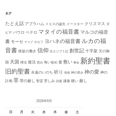
タグ
たとえ話
クリスマス
アブラハム
イエスの誕生
ダ
イースター
マタイの福音書
マルコの福音
ペテロ
パウロ
ビデ
ルカの福
ヨハネの福音書
書
モーセ
ヨセフ
ヤコブ
音書
信仰
創世記
十字架
使徒の働き
天の御
出エジプト記
新約聖書
救い
天国
復活
国
律法
愛
恵み
悔い改め
教会
旧約聖書
神の愛
祈り
永遠のいのち
神の
神の恵み
祝福
罪
赦し
計画
罪の赦し
苦しみ
贖い
聖霊
詩篇
謙遜
2026年8月
日
月
火
水
木
金
土