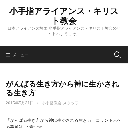
コ
小手指アライアンス・キリス
ン
テ
ト教会
ン
日本アライアンス教団 小手指アライアンス・キリスト教会のサ
ツ
イトへようこそ。
へ
ス
キ
検
メニュー
ッ
プ
索:
がんばる生き方から神に生かされ
る生き方
2015年5月31日
/
小手指教会 スタッフ
「がんばる生き方から神に生かされる生き方」コリント人へ
の手紙第二5章17節