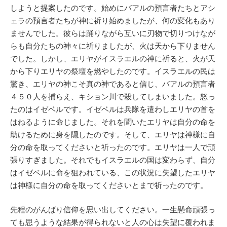
しようと提案したのです。始めにバアルの預言者たちとアシ
ェラの預言者たちが神に祈り始めましたが、何の変化もあり
ませんでした。彼らは踊りながら互いに刃物で切りつけなが
らも自分たちの神々に祈りましたが、火は天から下りません
でした。しかし、エリヤがイスラエルの神に祈ると、火が天
から下りエリヤの祭壇を燃やしたのです。イスラエルの民は
驚き、エリヤの神こそ真の神であると信じ、バアルの預言者
４５０人を捕らえ、キション川で殺してしまいました。怒っ
たのはイゼベルです。イゼベルは兵隊を遣わしエリヤの首を
はねるように命じました。それを聞いたエリヤは自分の命を
助けるために身を隠したのです。そして、エリヤは神様に自
分の命を取ってくださいと祈ったのです。エリヤは一人で頑
張りすぎました。それでもイスラエルの国は変わらず、自分
はイゼベルに命を狙われている、この状況に失望したエリヤ
は神様に自分の命を取ってくださいとまで祈ったのです。
先程のがんばり信仰を思い出してください。一生懸命頑張っ
ても思うような結果が得られないと人の心は失望に覆われま