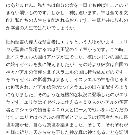
はありません。私たちは自分の命を一日でも伸ばすことので
きない弱いものです。しかし、神は違います。神は全てを支
配し私たちの人生を支配されるお方です。神様と共に歩むの
が本当の人生ではないでしょうか。
旧約聖書の偉大な預言者にエリヤという人物がいます。エリ
ヤが聖書に登場するのは列王記の１７章からです。この時、
北イスラエルの国はアハブが王でした。彼はシドンの国の王
の娘イゼベルを妻に迎えましたが、その時より彼女は自国の
神々バアルの信仰を北イスラエルの国に持ち込んだのです。
そのイゼベルの影響力は大きく、イスラエルの神を信じる者
は迫害され、バアル信仰が北イスラエルの国を支配するよう
になりました。そのような危機的な状況に登場したのがエリ
ヤです。エリヤはイゼベルに仕える４５０人のバアルの預言
者とアシェラの預言者４００人とに一人で戦いをいどんだの
です。エリヤはバアルの預言者とアシェラの預言者たちに祭
壇を築かせ、自らも祭壇を築きました。そして、それぞれが
神様に祈り、天から火を下した神が真の神であることを証明