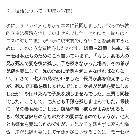
２、復活について（18節～27節）
次に、サドカイ人たちがイエスに質問しました。彼らの宗教
的立場は復活を信じていませんでした。それゆえ、彼らはイ
エスに対して復活がいかに現実的ではないことを証明するた
めに、このような質問をしたのです。
19節～23節「先生、モ
ーセは私たちのためにこう書いています。『もし、ある人の
兄が死んで妻を後に残し、子を残さなかった場合、その弟が
兄嫁を妻にして、兄のために子孫を起こさなければならな
い。』さて、七人の兄弟がいました。長男が妻を迎えました
が、死んで子孫を残しませんでした。次男が兄嫁を妻にしま
したが、やはり死んで子孫を残しませんでした。三男も同様
でした。こうして、七人とも子孫を残しませんでした。最後
に、その妻も死にました。復活の際、彼らがよみがえると
き、彼女は彼らのうちのだれの妻になるのでしょうか。七人
とも彼女を妻にしたのですが。」
兄が子を残さずに死んだ場
合、弟が兄嫁を妻にして子孫を起こさせることは、モーセが