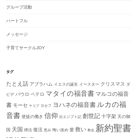
グループ活動
ハートフル
メッセージ
子育てサークルJOY
タグ
たとえ話
クリスマス
アブラハム
イエスの誕生
ダ
イースター
マタイの福音書
マルコの福音
ペテロ
パウロ
ビデ
ルカの福
ヨハネの福音書
書
モーセ
ヨセフ
ヤコブ
音書
信仰
創世記
十字架
使徒の働き
天の御
出エジプト記
新約聖書
救い
天国
復活
国
律法
愛
恵み
悔い改め
教会