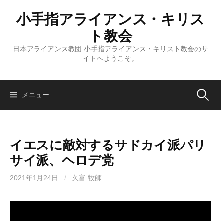
コ
小手指アライアンス・キリス
ン
テ
ト教会
ン
日本アライアンス教団 小手指アライアンス・キリスト教会のサ
ツ
イトへようこそ。
へ
ス
キ
検
メニュー
ッ
プ
索:
イエスに敵対するサドカイ派パリ
サイ派、ヘロデ党
2021年1月24日
/
久富 牧師