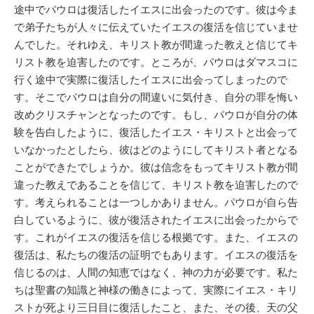
途中でパウロは復活したイエスに出会ったのです。彼は今ま
で弟子たちが人々に伝えていたイエスの復活を信じていませ
んでした。それゆえ、キリスト教が間違った教えと信じてキ
リスト教を迫害したのです。ところが、パウロはダマスコに
行く途中で実際に復活したイエスに出会ってしまったので
す。そこでパウロは自分の間違いに気付き、自分の罪を悔い
改めクリスチャンとなったのです。もし、パウロが自分の体
験を告白したように、復活したイエス・キリストと出会って
いなかったとしたら、彼はどのようにしてキリスト者となる
ことができたでしょうか。彼は信念をもってキリスト教が間
違った教えであることを信じて、キリスト教を迫害したので
す。考えられることは一つしかありません。パウロが自ら告
白しているように、彼が復活されたイエスに出会ったからで
す。これがイエスの復活を信じる根拠です。また、イエスの
復活は、私たちの復活の証明でもあります。イエスの復活を
信じるのは、人間の知恵ではなく、神の力が必要です。私た
ちは聖書の知識と神様の働きによって、実際にイエス・キリ
ストが死より三日目に復活したこと、また、その後、天の父