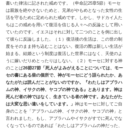
書いた律法に記された戒めです。（申命記25章5節）モーセ
は親族を絶やさないためと、兄弟がやもめとなった女性の生
活を守るために定められた戒めです。しかし、サドカイ人た
ちはこの戒めを用いて復活を信じる人々への反論として用い
ていたのです。イエスはそれに対して二つのことを例に出し
て彼らに反論しました。（１）復活後の生活は、この世の制
度をそのまま持ち込むことはない。復活の際は新しい生活が
始まる。結婚という制度は復活した世界にはなく、天使のよ
うに嫁いだりめとったりはしない。（２）モーセに対する神
のことば
26節27節「死人がよみがえることについては、モー
セの書にある柴の個所で、神がモーセにどう語られたか、あ
なたがたは読んだことがないのですか。『わたしはアブラハ
ムの神、イサクの神、ヤコブの神である』とあります。神は
死んだ者の神ではなく、生きている者の神です。あなたがた
は大変な思い違いをしています。」
神はモーセに対してご自
身のことを「アブラハムの神、イサクの神、ヤコブの神」と
言われました。もし、アブラハムやイサクがすでに死んでな
くなっているのであれば「わたしはアブラハムの神だった、