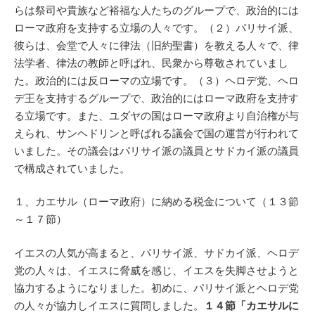
らは祭司や貴族など裕福な人たちのグループで、政治的には
ローマ政府を支持する立場の人々です。（２）パリサイ派、
彼らは、会堂で人々に律法（旧約聖書）を教える人々で、律
法学者、律法の教師と呼ばれ、民衆から尊敬されていまし
た。政治的には反ローマの立場です。（３）ヘロデ党、ヘロ
デ王を支持するグループで、政治的にはローマ政府を支持す
る立場です。また、ユダヤの国はローマ政府より自治権が与
えられ、サンヘドリンと呼ばれる議会で国の運営が行われて
いました。その議会はパリサイ派の議員とサドカイ派の議員
で構成されていました。
１、カエサル（ローマ政府）に納める税金について（１３節
～１７節）
イエスの人気が高まると、パリサイ派、サドカイ派、ヘロデ
党の人々は、イエスに脅威を感じ、イエスを失脚させようと
協力するようになりました。初めに、パリサイ派とヘロデ党
の人々が協力しイエスに質問しました。
１４節「カエサルに