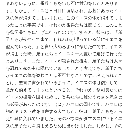
まれないように、番兵たちを出し石に封印をしたとありま
す。しかし、イエスは三日目に復活され、お墓にあったイエ
スの体が消えてしまいました。このイエスの体が消えてしま
ったことは事実です。それゆえ番兵たちは慌てて、このこと
を祭司長たちに告げに行ったのです。すると、彼らは、「弟
子たちが夜やって来て、われわれが眠っている間にイエスを
盗んでいった。」と言い広めるように命じたのです。イエス
が捕まった時、弟子たちはイエスを一人置いて逃げて行った
とあります。また、イエスが殺された後も、弟子たちは人々
を恐れて家の中に隠れていました。どう考えても、弟子たち
がイエスの体を盗むことは不可能なことです。考えられるこ
とは、聖書に書かれているように、イエスの体は復活して、
墓から消えてしまったということ。それゆえ、祭司長たちは
イエスの復活を隠すために、番兵たちに嘘のうわさを流させ
る必要があったのです。（２）パウロの回心です。パウロは
初めキリスト教を迫害する人でした。彼は、弟子たちをとら
え牢獄に入れていました。そのパウロがダマスコにいるイエ
スの弟子たちを捕まえるために出かけました。しかし、その