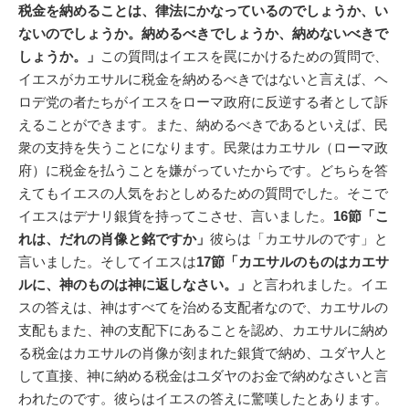
税金を納めることは、律法にかなっているのでしょうか、い
ないのでしょうか。納めるべきでしょうか、納めないべきで
しょうか。」
この質問はイエスを罠にかけるための質問で、
イエスがカエサルに税金を納めるべきではないと言えば、ヘ
ロデ党の者たちがイエスをローマ政府に反逆する者として訴
えることができます。また、納めるべきであるといえば、民
衆の支持を失うことになります。民衆はカエサル（ローマ政
府）に税金を払うことを嫌がっていたからです。どちらを答
えてもイエスの人気をおとしめるための質問でした。そこで
イエスはデナリ銀貨を持ってこさせ、言いました。
16節「こ
れは、だれの肖像と銘ですか」
彼らは「カエサルのです」と
言いました。そしてイエスは
17節「カエサルのものはカエサ
ルに、神のものは神に返しなさい。」
と言われました。イエ
スの答えは、神はすべてを治める支配者なので、カエサルの
支配もまた、神の支配下にあることを認め、カエサルに納め
る税金はカエサルの肖像が刻まれた銀貨で納め、ユダヤ人と
して直接、神に納める税金はユダヤのお金で納めなさいと言
われたのです。彼らはイエスの答えに驚嘆したとあります。