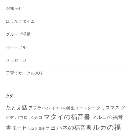
お知らせ
ほうかごタイム
グループ活動
ハートフル
メッセージ
子育てサークルJOY
タグ
たとえ話
クリスマス
アブラハム
イエスの誕生
ダ
イースター
マタイの福音書
マルコの福音
ペテロ
パウロ
ビデ
ルカの福
ヨハネの福音書
書
モーセ
ヨセフ
ヤコブ