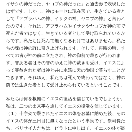
イサクの神だった、ヤコブの神だった」と過去形で表現した
はずです。しかし、神はモーセに現在形で、生きている者と
して「アブラハムの神、イサクの神、ヤコブの神」と言われ
たのです。それは、アブラハムやイサクやヤコブが神の前で
死んだ者ではなく、生きている者として受け取られているか
らです。私たちは死んで無くなるわけではありません。私た
ちの魂は神の許に引き上げられます。そして、再臨の時、す
べての者が神の前に立たされ、神の御前で裁きが行われま
す。罪ある者はその罪のゆえに神の裁きを受け、イエスによ
って罪赦された者は神と共に永遠に天の御国で暮らすことが
できます。それゆえ、私たちは死んで終わりではなく、神の
前では生きた者として受け止められているということです。
私たちは何を根拠にイエスの復活を信じているでしょうか。
私は、二つの出来事を通してイエスの復活を信じています。
（１）十字架で殺されたイエスの体をお墓に納めた後、その
イエスの体が三日目に無くなったという事実です。祭司長た
ち、パリサイ人たちは、ピラトに申し出て、イエスの体が盗