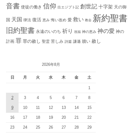
音書
信仰
創世記
十字架
使徒の働き
天の御
出エジプト記
新約聖書
救い
天国
復活
国
律法
愛
恵み
悔い改め
教会
旧約聖書
神の愛
祈り
永遠のいのち
神の
神の恵み
祝福
罪
赦し
計画
罪の赦し
苦しみ
贖い
聖霊
詩篇
謙遜
2026年8月
日
月
火
水
木
金
土
1
2
3
4
5
6
7
8
9
10
11
12
13
14
15
16
17
18
19
20
21
22
23
24
25
26
27
28
29