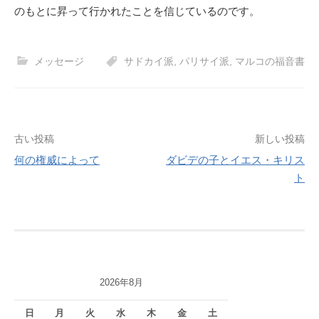
のもとに昇って行かれたことを信じているのです。
メッセージ
サドカイ派
,
パリサイ派
,
マルコの福音書
投
古い投稿
新しい投稿
何の権威によって
ダビデの子とイエス・キリス
稿
ト
ナ
ビ
ゲ
ー
2026年8月
シ
日
月
火
水
木
金
土