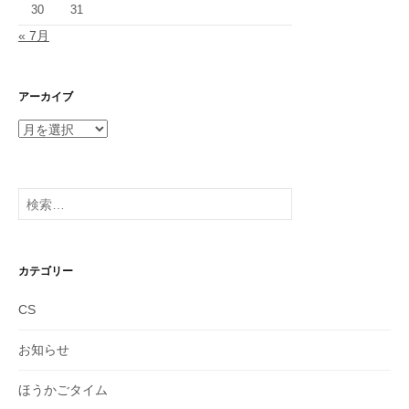
30
31
« 7月
アーカイブ
ア
ー
カ
イ
検
ブ
索:
カテゴリー
CS
お知らせ
ほうかごタイム