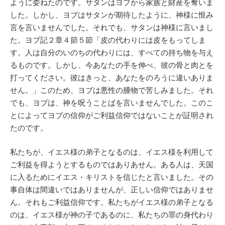
ように委ねたのです。サタンはヨブから家族と財産を奪いま
した。しかし、ヨブはサタンが期待したように、神様に恨み
言を言いませんでした。それでも、サタンは神様に言いまし
た。ヨブ記２章４節５節「皮の代わりには皮をもってしま
す。人は自分のいのちの代わりには、すべての持ち物を与え
るものです。しかし、今あなたの手を伸べ、彼の骨と肉とを
打ってください。彼はきっと、あなたをのろうに違いありま
せん。」このため、ヨブは悪性の腫物で苦しみました。それ
でも、ヨブは、神を呪うことばを言いませんでした。このこ
とによってヨブの信仰がご利益信仰ではないことが証明され
たのです。
私たちが、イエス様の弟子となるのは、イエス様を利用して
ご利益を得ようとするものではありあせん。ある人は、天国
に入るためにイエス・キリストを信じたと言いました。その
事自体は間違いではありませんが、正しい信仰ではありませ
ん。それもご利益信仰です。私たちがイエス様の弟子となる
のは、イエス様が神の子であるのに、私たちの罪の身代わり