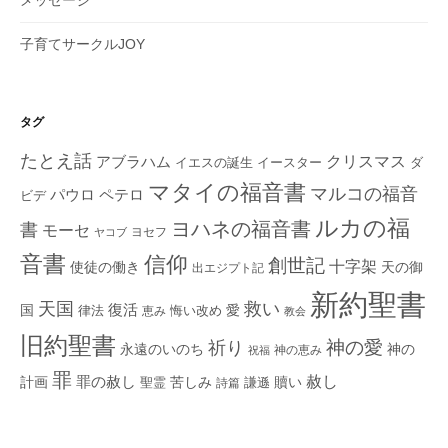
子育てサークルJOY
タグ
たとえ話
クリスマス
アブラハム
イエスの誕生
ダ
イースター
マタイの福音書
マルコの福音
ペテロ
パウロ
ビデ
ルカの福
ヨハネの福音書
書
モーセ
ヨセフ
ヤコブ
音書
信仰
創世記
十字架
使徒の働き
天の御
出エジプト記
新約聖書
救い
天国
復活
国
律法
愛
恵み
悔い改め
教会
旧約聖書
神の愛
祈り
永遠のいのち
神の
神の恵み
祝福
罪
赦し
計画
罪の赦し
苦しみ
贖い
聖霊
詩篇
謙遜