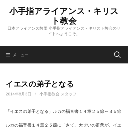
コ
小手指アライアンス・キリス
ン
テ
ト教会
ン
日本アライアンス教団 小手指アライアンス・キリスト教会のサ
ツ
イトへようこそ。
へ
ス
キ
検
メニュー
ッ
プ
索:
イエスの弟子となる
2014年8月3日
/
小手指教会 スタッフ
「イエスの弟子となる」ルカの福音書１４章２５節～３５節
ルカの福音書１４章２５節に「さて、大ぜいの群衆が、イエ