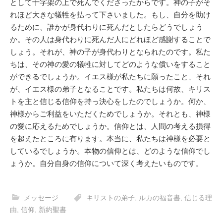
として十字架の上で死んでくださったからです。神の子がそ
れほど大きな犠牲を払って下さいました。もし、自分を助け
るために、誰かが身代わりに死んだとしたらどうでしょう
か。その人は身代わりに死んだ人にどれほど感謝することで
しょう。それが、神の子が身代わりとなられたのです。私た
ちは、その神の愛の犠牲に対してどのような償いをすること
ができるでしょうか。イエス様が私たちに願ったこと、それ
が、イエス様の弟子となることです。私たちは何故、キリス
トを主と信じる信仰を持っ決心をしたのでしょうか。何か、
神様からご利益をいただくためでしょうか。それとも、神様
の愛に応えるためでしょうか。信仰とは、人間の考える損得
を超えたところに有ります。本当に、私たちは神様を必要と
しているでしょうか。本物の信仰とは、どのような信仰でし
ょうか。自分自身の信仰について深く考えたいものです。
メッセージ
キリストの弟子
,
ルカの福音書
,
信じる理
由
,
信仰
,
新約聖書