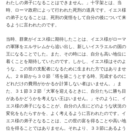
わたしの弟子になることはできません。」十字架とは、当
時、ローマ政府によって行われた死刑の道具です。イエス様
の弟子となることは、死刑の覚悟をして自分の後について来
るように言われたのです。
当時、群衆がイエス様に期待したことは、イエス様がローマ
の軍隊をエルサレムから追い出し、新しいイスラエルの国の
王になることでした。また、その時には、自分も高い地位に
着くことを期待していたのです。しかし、イエス様はそのよ
うな、この世の支配者になるために生まれた方ではありませ
ん。２８節から３０節「塔を築こうとする時、完成するのに
どれだけの費用がかかるか計算しない者はいません。」ま
た、３１節３２節「大軍を迎えるときに、自分たちに勝ち目
があるかどうかを考えない王はいません。」そのように、イ
エス様の弟子になることが、自分の人生にどのような状況の
変化をもたらすかを、よく考えるように言われたのです。イ
エス様の弟子となることは、この世の富を得ることや高い地
位を得ることではありません。それより、３３節にあるよう