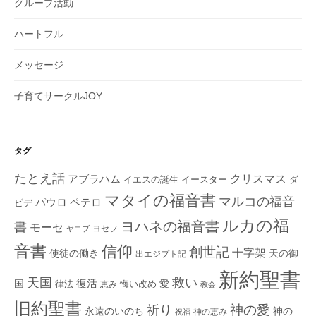
グループ活動
ハートフル
メッセージ
子育てサークルJOY
タグ
たとえ話
クリスマス
アブラハム
イエスの誕生
ダ
イースター
マタイの福音書
マルコの福音
ペテロ
パウロ
ビデ
ルカの福
ヨハネの福音書
書
モーセ
ヨセフ
ヤコブ
音書
信仰
創世記
十字架
使徒の働き
天の御
出エジプト記
新約聖書
救い
天国
復活
国
律法
愛
恵み
悔い改め
教会
旧約聖書
神の愛
祈り
永遠のいのち
神の
神の恵み
祝福