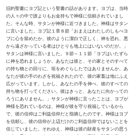
旧約聖書にヨブ記という聖書の話があります。ヨブは、当時
の人々の中で誰よりもお金持ちで神様に信頼されていまし
た。そんな時、サタンが神様に近づきました。神様はサタン
に言いました。ヨブ記１章８節「おまえはわたしのしもべヨ
ブに心を留めたか。彼のように潔白で正しく、神を恐れ、悪
から遠ざかっている者はひとりも地上にはいないのだが。」
サタンは神様に言いました。９節～１１節「ヨブはいたずら
に神を恐れましょうか。あなたは彼と、その家とそのすべて
の持ち物との回りに、垣をめぐらしたではありませんか。あ
なたが彼の手のわざを祝福されたので、彼の家畜は地にふえ
広がっています。しかし、あなたの手を伸べ、彼のすべての
持ち物を打ってください。彼はきっと、あなたに向かっての
ろうにありません。」サタンが神様に言ったことは、ヨブが
神様を恐れているのは、神様が彼を守り祝福しているから
で、彼の信仰はご利益信仰だと指摘したのです。神様はヨブ
を信頼し、彼の信仰が上辺だけのご利益信仰ではないことを
信じていました。それゆえ、神様は彼の財産をサタンの思う