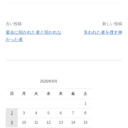
投
古い投稿
新しい投稿
宴会に招かれた者と招かれな
失われた者を捜す神
稿
かった者
ナ
ビ
ゲ
ー
2026年8月
シ
日
月
火
水
木
金
土
ョ
1
ン
2
3
4
5
6
7
8
9
10
11
12
13
14
15