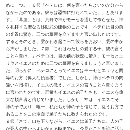
めに一つ。」６節「ペテロは、何を言ったらよいのか分から
なかったのである。彼らは恐怖に打たれていた。」とありま
す。「幕屋」とは、荒野で神がモーセを通して作らせた、神
を礼拝する聖なる移動式の建物のことです。ペテロは目の前
の光景に驚き、三つの幕屋を立てますと言い出したのです。
するとそのとき、雲がわき起こって彼らをおおい、雲の中か
ら声がしました。７節「これはわたしの愛する子。彼の言う
ことを聞け。」ペテロは、目の前の状況に驚き、モーセとエ
リヤとイエスのために三つの幕屋を造りましょうと言いまし
た。明らかに、ペテロにとってイエスはモーセとエリヤと同
等のお方（偉大な預言者）でした。しかし、神はペテロの間
違いを指摘し、イエスの教え、イエスの言うことを聞くよう
に言われたのです。群衆もイエスの弟子たちも、イエスを偉
大な預言者と信じていました。しかし、神は、イエスこそ、
神の子であり、唯一、私たちが神の子と信じて、従うお方で
あることをこの場面で弟子たちに教えられたのです。
９節「さて、山を下りながら、イエスは弟子たちに、人の子
が死人の中からよいがえる時までは、今見たことを誰に話し