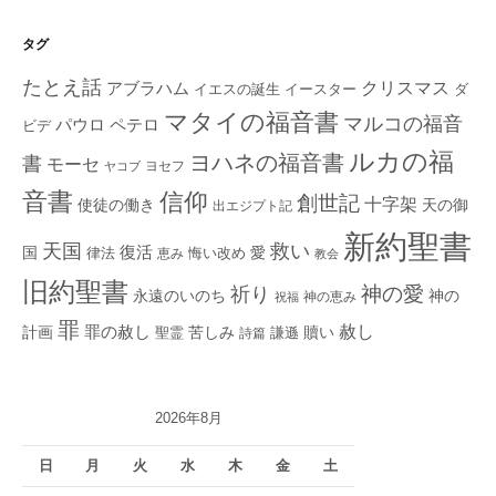
タグ
たとえ話
クリスマス
アブラハム
イエスの誕生
ダ
イースター
マタイの福音書
マルコの福音
ペテロ
パウロ
ビデ
ルカの福
ヨハネの福音書
書
モーセ
ヨセフ
ヤコブ
音書
信仰
創世記
十字架
使徒の働き
天の御
出エジプト記
新約聖書
救い
天国
復活
国
律法
愛
恵み
悔い改め
教会
旧約聖書
神の愛
祈り
永遠のいのち
神の
神の恵み
祝福
罪
赦し
計画
罪の赦し
苦しみ
贖い
聖霊
詩篇
謙遜
2026年8月
日
月
火
水
木
金
土