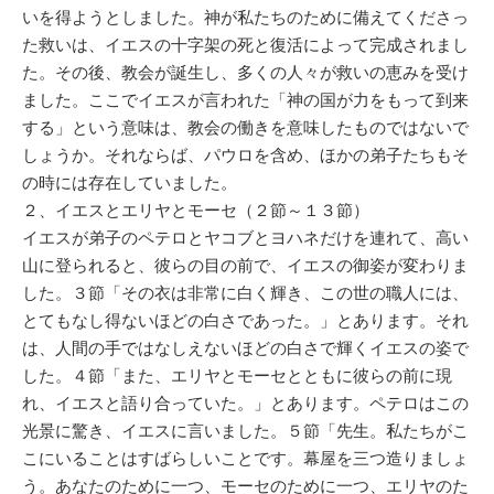
いを得ようとしました。神が私たちのために備えてくださっ
た救いは、イエスの十字架の死と復活によって完成されまし
た。その後、教会が誕生し、多くの人々が救いの恵みを受け
ました。ここでイエスが言われた「神の国が力をもって到来
する」という意味は、教会の働きを意味したものではないで
しょうか。それならば、パウロを含め、ほかの弟子たちもそ
の時には存在していました。
２、イエスとエリヤとモーセ（２節～１３節）
イエスが弟子のペテロとヤコブとヨハネだけを連れて、高い
山に登られると、彼らの目の前で、イエスの御姿が変わりま
した。３節「その衣は非常に白く輝き、この世の職人には、
とてもなし得ないほどの白さであった。」とあります。それ
は、人間の手ではなしえないほどの白さで輝くイエスの姿で
した。４節「また、エリヤとモーセとともに彼らの前に現
れ、イエスと語り合っていた。」とあります。ペテロはこの
光景に驚き、イエスに言いました。５節「先生。私たちがこ
こにいることはすばらしいことです。幕屋を三つ造りましょ
う。あなたのために一つ、モーセのために一つ、エリヤのた