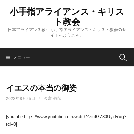
コ
小手指アライアンス・キリス
ン
テ
ト教会
ン
日本アライアンス教団 小手指アライアンス・キリスト教会のサ
ツ
イトへようこそ。
へ
ス
キ
検
メニュー
ッ
プ
索:
イエスの本当の御姿
2022年9月25日
/
久富 牧師
[youtube https://www.youtube.com/watch?v=dGZ80UycRVg?
rel=0]