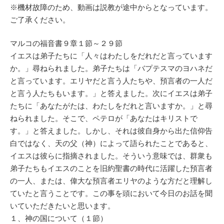
※機材故障のため、動画は説教が途中からとなっています。
ご了承ください。
マルコの福音書９章１節～２９節
イエスは弟子たちに「人々はわたしをだれだと言っています
か。」尋ねられました。弟子たちは「バプテスマのヨハネだ
と言っています。エリヤだと言う人たちや、預言者の一人だ
と言う人たちもいます。」と答えました。次にイエスは弟子
たちに「あなたがたは、わたしをだれと言いますか。」と尋
ねられました。そこで、ペテロが「あなたはキリストで
す。」と答えました。しかし、それは彼自身から出た信仰告
白ではなく、天の父（神）によって語られたことであると、
イエスは彼らに指摘されました。そういう意味では、群衆も
弟子たちもイエスのことを旧約聖書の時代に活躍した預言者
の一人、または、偉大な預言者エリヤのような方だと理解し
ていたと言うことです。この事を頭において今日のお話を聞
いていただきたいと思います。
１、神の国について（１節）