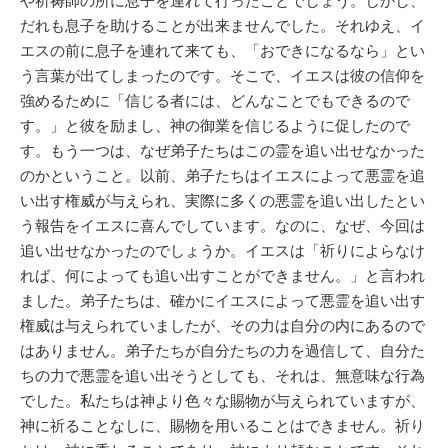
や祈祷師の所に息子を連れて行ったことでしょう。しかし、
だれも息子を助けることが出来ませんでした。それゆえ、イ
エスの前に息子を連れて来ても、「おできになるなら」とい
う言葉が出てしまったのです。そこで、イエスは彼の信仰を
強めるために「信じる者には、どんなことでもできるので
す。」と彼を励まし、神の御業を信じるように促したので
す。もう一つは、なぜ弟子たちはこの霊を追い出せなかった
のかということ。以前、弟子たちはイエスによって悪霊を追
い出す権威が与えられ、実際に多くの悪霊を追い出したとい
う報告をイエスに喜んでしています。なのに、なぜ、今回は
追い出せなかったのでしょうか。イエスは「祈りによらなけ
れば、何によっても追い出すことができません。」と言われ
ました。弟子たちは、確かにイエスによって悪霊を追い出す
権威は与えられていましたが、その力は自分の内にあるので
はありません。弟子たちが自分たちの力を過信して、自分た
ちの力で悪霊を追い出そうとしても、それは、無意味な行為
でした。私たちは神より色々な賜物が与えられていますが、
神に祈ることなしに、賜物を用いることはできません。祈り