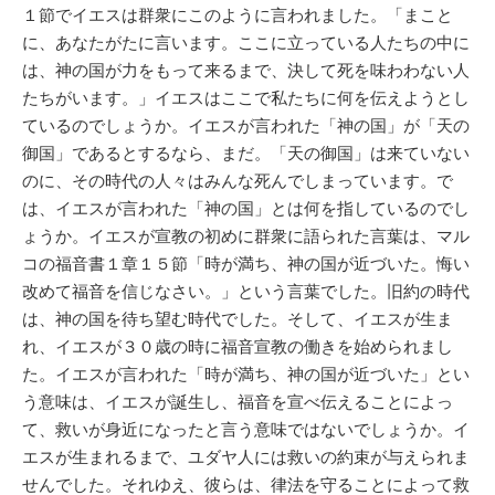
１節でイエスは群衆にこのように言われました。「まこと
に、あなたがたに言います。ここに立っている人たちの中に
は、神の国が力をもって来るまで、決して死を味わわない人
たちがいます。」イエスはここで私たちに何を伝えようとし
ているのでしょうか。イエスが言われた「神の国」が「天の
御国」であるとするなら、まだ。「天の御国」は来ていない
のに、その時代の人々はみんな死んでしまっています。で
は、イエスが言われた「神の国」とは何を指しているのでし
ょうか。イエスが宣教の初めに群衆に語られた言葉は、マル
コの福音書１章１５節「時が満ち、神の国が近づいた。悔い
改めて福音を信じなさい。」という言葉でした。旧約の時代
は、神の国を待ち望む時代でした。そして、イエスが生ま
れ、イエスが３０歳の時に福音宣教の働きを始められまし
た。イエスが言われた「時が満ち、神の国が近づいた」とい
う意味は、イエスが誕生し、福音を宣べ伝えることによっ
て、救いが身近になったと言う意味ではないでしょうか。イ
エスが生まれるまで、ユダヤ人には救いの約束が与えられま
せんでした。それゆえ、彼らは、律法を守ることによって救