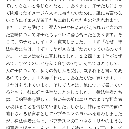
てはならないと命じられたと。」あります。弟子たちによっ
て間違ったイメージを人々に与えないために、誰にも言わな
いようにイエスが弟子たちに命じられたものと思われます。
また、これを受けて、死人の中からよみがえられると言われ
た意味について弟子たちは互いに論じ合ったとあります。そ
こで、弟子たちはイエスに質問しました。１１節「なぜ、律
法学者たちは、まずエリヤが来るはずだといっているのです
か。」イエスは彼らに言われました。１２節「エリヤがまず
来て、すべてのことを立て直すのです。それではどうして、
人の子について、多くの苦しみを受け、蔑まれると書いてあ
るのですか。」１３節「わたしはあなたがたに言います。エ
リヤはもう来ています。そして人々は、彼について書いてい
るとおり、彼に好き勝手なことをしました。」律法学者たち
は、旧約聖書を通して、救い主の前にエリヤのような預言者
が現れることを信じていました。しかし、神はその主の前に
遣わされる預言者としてバプテスマのヨハネを遣わしました
が、律法学者たちは、バプテスマのヨハネをエリヤのような
預言者と認めませんでした。そして彼は、ヘロデ王によって