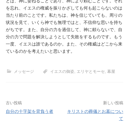
とは、神に委ねることであり、神により頼むことです。それ
を忘れ、イエスの権威を振りかざしても何も起こらないのは
当たり前のことです。私たちは、神を信じていても、周りの
状況を見て、いくら神でも無理ではと、不信仰な思いを持ち
がちです。また、自分の力を過信して、神に頼らないで、自
分の力で問題を解決しようとして失敗をするものです。もう
一度、イエスは誰であるのか。また、その権威はどこから来
ているのかを考えたいと思います。
メッセージ
イエスの御姿
,
エリヤとモーセ
,
幕屋
投
古い投稿
新しい投稿
自分の十字架を背負う者
キリストの葬儀とお墓につい
稿
て
ナ