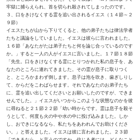
牢獄に捕らえられ、首を切られ殺されてしまったのです。
３、口をきけなくする霊を追い出されるイエス（１４節～２
９節）
イエスたちが山から下りてくると、他の弟子たちは律法学者
たちと議論をしていました。イエスは彼らに言われました。
１６節「あなたがたは弟子たちと何を論じ合っているのです
か。」すると一人の人がイエスに言いました。１７節１８節
「先生。口をきけなくする霊にとりつかれた私の息子を、あ
なたのところに連れてきました。その霊が息子に取りつく
と、ところかまわず倒します。息子は泡を吹き、歯ぎしりし
て、からだをこわばらせます。それであなたのお弟子たち
に、霊を追い出してくださいとお願いしたのですが、できま
せんでした。」イエスがいつからこのような状態なのかを彼
に尋ねると２１節２２節「幼い時からです。霊は息子を殺そ
うとして、何度も火の中や水の中に投げ込みました。しか
し、おできになるなら、私たちをあわれんでお助けくださ
い。」と答えました。イエスは彼に言われました。２３節
「できるなら、と言うのですか。信じる者には、どんなこと