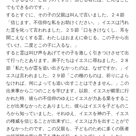
でもできるのです。」
するとすぐに、その子の父親は叫んで言いました。２４節
「信じます。不信仰な私をお助けください。」イエスは汚れ
た霊を叱って言われました。２５節「口をきけなくし、耳を
聞こえなくする霊。わたしはおまえに命じる。この子から出
ていけ。二度とこの子に入るな。」
すると霊は叫び声をあげてその子を激しく引きつけさせて出
て行ったとあります。弟子たちはイエスに尋ねました。２８
節「私たちが霊を追い出さなかったのは、なぜですか。」イ
エスは言われました。２９節「この種のものは、祈りによら
なければ、何によっても追い出すことはできません。」この
出来事から二つのことを学びます。以前、イエスが郷里に行
かれた時、彼らの不信仰のゆえにイエスが力ある業をするこ
とが出来なかったとありました。彼らはイエスを子どものこ
ろから知っていました。それゆえ、イエスを神の子、イエス
の権威を信じることが出来ずに、イエスは力を出すことがで
きなかったのです。この父親も、子どものために多くの医者