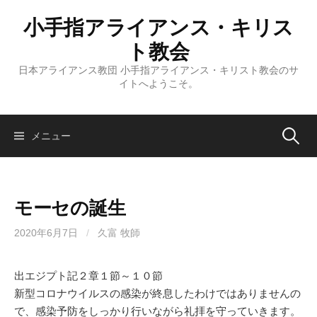
コ
小手指アライアンス・キリス
ン
テ
ト教会
ン
日本アライアンス教団 小手指アライアンス・キリスト教会のサ
ツ
イトへようこそ。
へ
ス
キ
検
メニュー
ッ
プ
索:
モーセの誕生
2020年6月7日
/
久富 牧師
出エジプト記２章１節～１０節
新型コロナウイルスの感染が終息したわけではありませんの
で、感染予防をしっかり行いながら礼拝を守っていきます。