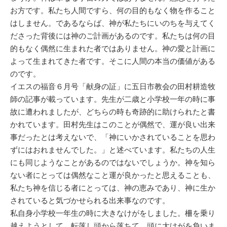
お方です。私たち人間ですら、何の目的もなく物を作ること
はしません。であるならば、神が私たちにいのちを与えてく
ださった背後には神のご計画があるのです。私たちは何の目
的もなく偶然に生まれた者ではありません。神の愛と計画に
よって生まれてきた者です。そこに人間の本当の価値がある
のです。
イエスの福音６月号「献身の証」に五日市教会の田村耕造牧
師の記事が載っています。先生が二歳と小学校一年の時に事
故に遭われましたが、どちらの時も奇跡的に助けられたと書
かれています。田村先生はこのことが偶然で、運が良い出来
事だったとは考えないで、「神にいかされていることを思わ
ずにはおれませんでした。」と述べています。私たちの人生
にも同じようなことがあるのではないでしょうか。神を知ら
ない者にとっては偶然なこと運が良かったと思えることも、
私たち神を信じる者にとっては、神の恵みであり、神に生か
されていると気づかせられる出来事なのです。
私自身小学校一年生の時に大きなけがをしました。柵を乗り
越えようとして、転落し頭から落ちて、頭に大けがを負いま