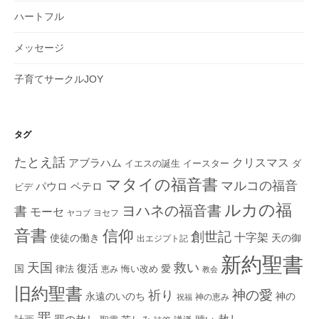
ハートフル
メッセージ
子育てサークルJOY
タグ
たとえ話
クリスマス
アブラハム
イエスの誕生
ダ
イースター
マタイの福音書
マルコの福音
ペテロ
パウロ
ビデ
ルカの福
ヨハネの福音書
書
モーセ
ヨセフ
ヤコブ
音書
信仰
創世記
十字架
使徒の働き
天の御
出エジプト記
新約聖書
救い
天国
復活
国
律法
愛
恵み
悔い改め
教会
旧約聖書
神の愛
祈り
永遠のいのち
神の
神の恵み
祝福
罪