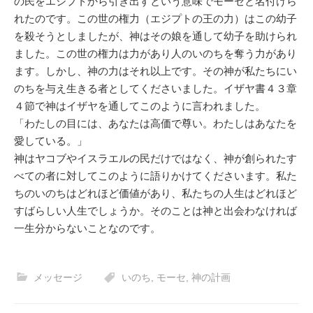
の民をエジプトから引き出すという意味でモーセと名付けら
れたのです。この世の権力（エジプトの王の力）はこの幼子
を殺そうとしましたが、神はその娘を通して幼子を助けられ
ました。この世の権力は力があり人のいのちを奪う力があり
ます。しかし、神の力はそれ以上です。その神が私たちにい
のちを与え生きる者としてくださいました。イザヤ書４３章
４節で神はイザヤを通してこのように言われました。
「わたしの目には、あなたは高価で尊い。わたしはあなたを
愛している。」
神はヤコブやイスラエルの民だけではなく、神が創られたす
べての者に対してこのように語りかけてくださいます。私た
ちのいのちはどれほど価値があり、私たちの人生はどれほど
すばらしい人生でしょうか。そのことは神と出会わなければ
一生分からないことなのです。
メッセージ
いのち
,
モーセ
,
神の計画