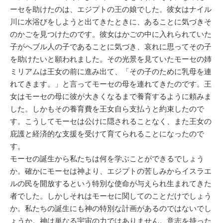
ーセを助けたのは、エジプトの王の娘でした。彼女はナイル
川に水浴びをしようと出てきたときに、あることに気づきそ
のかごを見つけたのです。彼女はかごの中に入れられていた
子がへブル人の子であることに気づき、哀れに思ってその子
を助けたいと願われました。その光景を見ていたモーセの姉
ミリアムは王女の前に進み出て、「その子のために乳母を連
れてきます。」と言ってモーセの母を連れてきたのです。王
女はモーセの母に彼が大きくなるまで養育するように頼みま
した。しかもその養育費を王女自ら支払うと約束したので
す。こうしてモーセは公けに隠されることなく、また王女の
庇護と経済的な支援を受けて育てられることになったので
す。
モーセの誕生から私たちは何を学ぶことができるでしょう
か。確かにモーセは神より、エジプトの苦しみからイスラエ
ルの民を開放するという特別な使命が与えられ生まれてきた
者でした。しかしそれはモーセに関してのことだけでしょう
か。私たちの誕生にも神の特別な計画があるのではないでし
ょうか。神は単なる宇宙の力ではありません。意志を持った