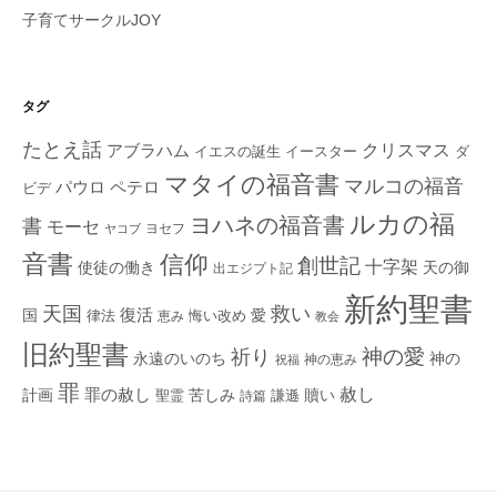
子育てサークルJOY
タグ
たとえ話
クリスマス
アブラハム
イエスの誕生
ダ
イースター
マタイの福音書
マルコの福音
ペテロ
パウロ
ビデ
ルカの福
ヨハネの福音書
書
モーセ
ヨセフ
ヤコブ
音書
信仰
創世記
十字架
使徒の働き
天の御
出エジプト記
新約聖書
救い
天国
復活
国
律法
愛
恵み
悔い改め
教会
旧約聖書
神の愛
祈り
永遠のいのち
神の
神の恵み
祝福
罪
赦し
計画
罪の赦し
苦しみ
贖い
聖霊
詩篇
謙遜