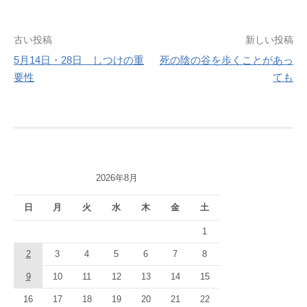
投
古い投稿
新しい投稿
5月14日・28日 しつけの重
死の陰の谷を歩くことがあっ
稿
要性
ても
ナ
ビ
ゲ
ー
2026年8月
シ
日
月
火
水
木
金
土
ョ
1
ン
2
3
4
5
6
7
8
9
10
11
12
13
14
15
16
17
18
19
20
21
22