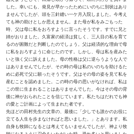
した。幸いにも、発見が早かったためにいのちに別状はあり
ませんでしたが、頭を三針縫い一ケ月入院しました。今考え
ても神の助けとしか思えません。また母が私をみごもった
時、父は母に私をおろすように言ったそうです。すでに兄と
姉がおりました。久富家の経済は貧しく、三人目の私を育て
るのが困難だと判断したのでしょう。父は経済的な理由で母
に私をおろすように命じたのです。しかし、母は私を産みた
いと強く父に訴えました。母の性格は父に逆らうような人で
はありませんでしたが、その時の母は私のいのちを助けるた
めに必死で父に願ったそうです。父はその母の姿を見て私を
産むことを認めました。この時の母の思いがなければ、私は
この世に生まれることはありませんでした。今はその母の背
後に神がおられたことを信じています。私たちはだれでも神
の愛とご計画によって生まれた者です。
先ほどの田村先生の文章の、最後に「少しでも誰かのお役に
立てる人生を歩まなければと思いました。」とあります。私
自身も牧師になるとは考えてもいませんでしたが、神より牧
師になるように召命をいただいた時、恐れ多いと思いました