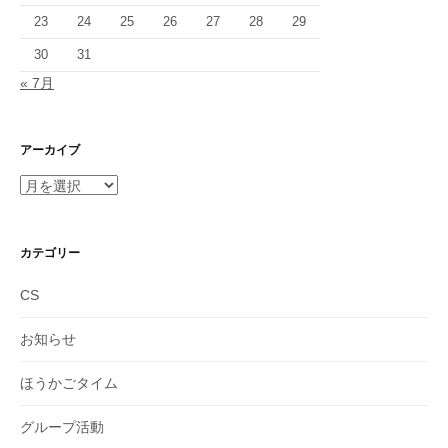
23
24
25
26
27
28
29
30
31
« 7月
アーカイブ
ア
ー
カ
イ
カテゴリー
ブ
CS
お知らせ
ほうかごタイム
グループ活動