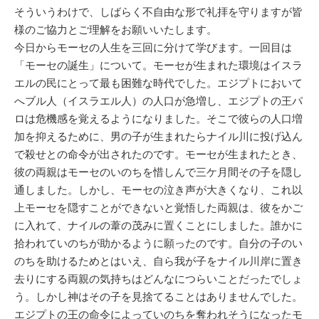
そういうわけで、しばらく不自由な形で礼拝を守りますが皆
様のご協力とご理解をお願いいたします。
今日からモーセの人生を三回に分けて学びます。一回目は
「モーセの誕生」について。モーセが生まれた環境はイスラ
エルの民にとって最も困難な時代でした。エジプトにおいて
へブル人（イスラエル人）の人口が急増し、エジプトの王パ
ロは危機感を覚えるようになりました。そこで彼らの人口増
加を抑えるために、男の子が生まれたらナイル川に投げ込ん
で殺せとの命令が出されたのです。モーセが生まれたとき、
彼の両親はモーセのいのちを惜しんで三ケ月間その子を隠し
通しました。しかし、モーセの泣き声が大きくなり、これ以
上モーセを隠すことができないと覚悟した両親は、彼をかご
に入れて、ナイルの葦の茂みに置くことにしました。誰かに
拾われていのちが助かるように願ったのです。自分の子のい
のちを助けるためとはいえ、自ら我が子をナイル川岸に置き
去りにする両親の気持ちはどんなにつらいことだったでしょ
う。しかし神はその子を見捨てることはありませんでした。
エジプトの王の命令によっていのちを奪われそうになったモ