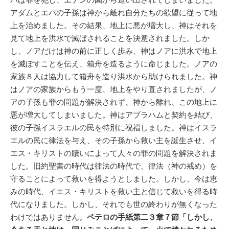
アダムとエバの子孫は神から離れ自分たちの欲望に従って地
上を治めました。その結果、地上に悪が増大し、神はそれを
見て地上を洪水で滅ぼされることを決意されました。しか
し、ノアだけは神の前に正しく歩み、神はノアに洪水で地上
を滅ぼすことを伝え、箱舟を造るように命じました。ノアの
家族８人は協力して箱舟を造り洪水から助けられました。神
はノアの家族からもう一度、地上をやり直されましたが、ノ
アの子孫も罪の問題が解決されず、神から離れ、この地上に
悪が増大してしまいました。神はアブラハムと契約を結び、
彼の子孫イスラエルの民を特別に祝福しました。神はイスラ
エルの民に律法を与え、その子孫から救い主を誕生させ、イ
エス・キリストの贖いによって人々の罪の問題を解決されま
した。旧約聖書の時代は律法の時代で、律法（神の戒め）を
守ることによって救いを得ようとしました。しかし、今は恵
みの時代、イエス・キリストを救い主と信じて救いを得る時
代になりました。しかし、それでも世の終わりが無くなった
わけではありません。
ペテロの手紙第二３章７節「しかし、