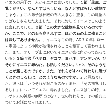
イエスの弟子の一人がイエスに言いました。
１節「先生、ご
覧ください。なんとすばらしい石、なんとすばらしい建物で
しょう。」
この弟子は神殿の石の大きさに驚き、この建物の
すばらしさをたたえました。それに対してイエスはこのよう
に言われました。
２節「この大きな建物を見ているのです
か。ここで、どの石も崩されずに、ほかの石の上に残ること
は決してありません。」
イエスはこの時、AD７０年にロー
マ帝国によって神殿が破壊されることを預言して言われまし
た。また、オリーブ山においてイエスが宮に向かって座って
いると
３節４節「ペテロ、ヤコブ、ヨハネ、アンデレが、ひ
そかにイエスに尋ねた。お話しください。いつ、そのような
ことが起こるのですか。また、それらがすべて終わりに近づ
くときのしるしは、どのようなものですか。」
と尋ねまし
た。彼らは「いつそれが起こるのか」また、「その前兆（し
るし）」についてイエスに尋ねました。イエスはこの時、エ
ルサレムの神殿の崩壊ではなく、世の終わりと、その前兆に
ついてお話になられました。