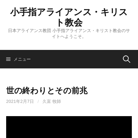
コ
小手指アライアンス・キリス
ン
テ
ト教会
ン
日本アライアンス教団 小手指アライアンス・キリスト教会のサ
ツ
イトへようこそ。
へ
ス
キ
検
メニュー
ッ
プ
索:
世の終わりとその前兆
2021年2月7日
/
久富 牧師