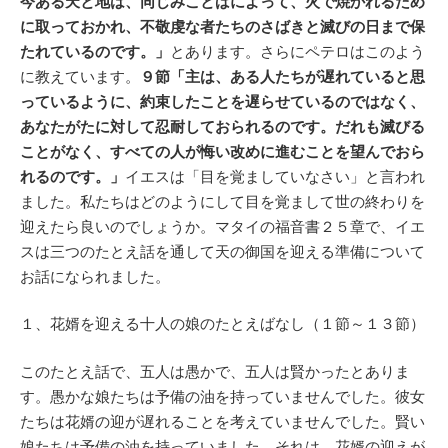
今ある天と地は、同じみことばによって、火で焼かれるため
に取っておかれ、不敬虔な者たちのさばきと滅びの日まで保
たれているのです。」
とあります。さらにペテロはこのよう
に教えています。
９節「主は、ある人たちが遅れていると思
っているように、約束したことを遅らせているのではなく、
あなたがたに対して忍耐しておられるのです。だれも滅びる
ことがなく、すべての人が悔い改めに進むことを望んでおら
れるのです。」
イエスは「目を覚ましていなさい」と言われ
ました。私たちはどのようにして目を覚まして世の終わりを
迎えたら良いのでしょうか。マタイの福音書２５章で、イエ
スは三つのたとえ話を通して天の御国を迎える準備について
お話になられました。
１、花婿を迎える十人の娘のたとえばなし（１節～１３節）
このたとえ話で、五人は愚かで、五人は賢かったとありま
す。愚かな娘たちは予備の油を持っていませんでした。彼女
たちは花婿の迎が遅れることを考えていませんでした。賢い
娘たちは予備の油を持っていました。それは、花婿の迎えが