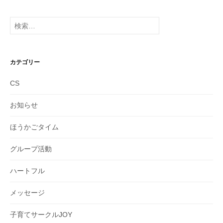
カ
イ
検
ブ
索:
カテゴリー
CS
お知らせ
ほうかごタイム
グループ活動
ハートフル
メッセージ
子育てサークルJOY