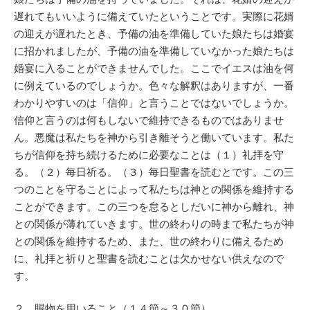
遅れてもいいように備えていたということです。実際に花婿
の迎えが遅れたとき、予備の油を準備していた娘たちは婚宴
に招かれましたが、予備の油を準備していなかった娘たちは
婚宴に入ることができませんでした。ここでイエスは油を何
に例えているのでしょうか。色々な解釈はありますが、一番
わかりやすいのは「信仰」と言うことではないでしょうか。
信仰と言うのは何もしないで維持できるものではありませ
ん。悪魔は私たちを神から引き離そうと働いています。私た
ちが信仰を持ち続けるために必要なことは（１）礼拝を守
る。（２）毎日祈る。（３）毎日聖書を読むとです。この三
つのことを守ることによって私たちは神との関係を維持する
ことができます。この三つを怠るとしだいに神から離れ、神
との関係が薄れていきます。世の終わりの時まで私たちが神
との関係を維持するため、また、世の終わりに備えるため
に、礼拝と祈りと聖書を読むことは欠かせない供えなので
す。
２、賜物を用いること（１４節～３０節）