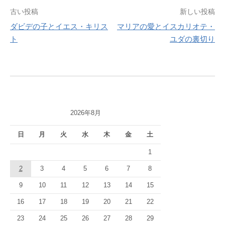
投
古い投稿
新しい投稿
ダビデの子とイエス・キリス
マリアの愛とイスカリオテ・
稿
ト
ユダの裏切り
ナ
ビ
ゲ
ー
2026年8月
シ
日
月
火
水
木
金
土
ョ
1
ン
2
3
4
5
6
7
8
9
10
11
12
13
14
15
16
17
18
19
20
21
22
23
24
25
26
27
28
29