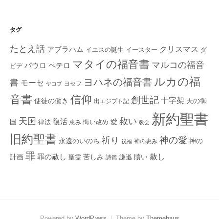
タグ
たとえ話
クリスマス
アブラハム
イエスの誕生
ダ
イースター
マタイの福音書
マルコの福音
ペテロ
パウロ
ビデ
ルカの福
ヨハネの福音書
書
モーセ
ヨセフ
ヤコブ
音書
信仰
創世記
十字架
使徒の働き
天の御
出エジプト記
新約聖書
救い
天国
復活
国
律法
愛
恵み
悔い改め
教会
旧約聖書
神の愛
祈り
永遠のいのち
神の
神の恵み
祝福
罪
赦し
計画
罪の赦し
苦しみ
贖い
聖霊
詩篇
謙遜
Powered by
WordPress
|
Theme by
Themehaus