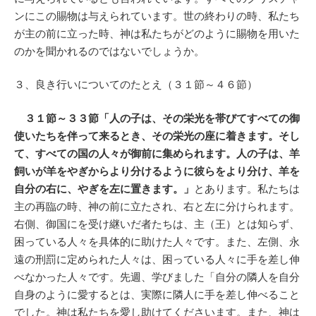
ンにこの賜物は与えられています。世の終わりの時、私たち
が主の前に立った時、神は私たちがどのように賜物を用いた
のかを聞かれるのではないでしょうか。
３、良き行いについてのたとえ（３１節～４６節）
３１節～３３節「人の子は、その栄光を帯びてすべての御
使いたちを伴って来るとき、その栄光の座に着きます。そし
て、すべての国の人々が御前に集められます。人の子は、羊
飼いが羊をやぎからより分けるように彼らをより分け、羊を
自分の右に、やぎを左に置きます。」
とあります。私たちは
主の再臨の時、神の前に立たされ、右と左に分けられます。
右側、御国にを受け継いだ者たちは、主（王）とは知らず、
困っている人々を具体的に助けた人々です。また、左側、永
遠の刑罰に定められた人々は、困っている人々に手を差し伸
べなかった人々です。先週、学びました「自分の隣人を自分
自身のように愛するとは、実際に隣人に手を差し伸べること
でした。神は私たちを愛し助けてくださいます。また、神は