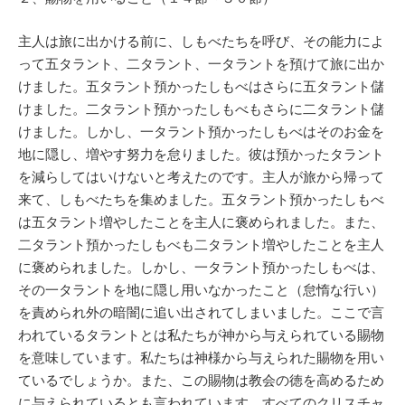
主人は旅に出かける前に、しもべたちを呼び、その能力によ
って五タラント、二タラント、一タラントを預けて旅に出か
けました。五タラント預かったしもべはさらに五タラント儲
けました。二タラント預かったしもべもさらに二タラント儲
けました。しかし、一タラント預かったしもべはそのお金を
地に隠し、増やす努力を怠りました。彼は預かったタラント
を減らしてはいけないと考えたのです。主人が旅から帰って
来て、しもべたちを集めました。五タラント預かったしもべ
は五タラント増やしたことを主人に褒められました。また、
二タラント預かったしもべも二タラント増やしたことを主人
に褒められました。しかし、一タラント預かったしもべは、
その一タラントを地に隠し用いなかったこと（怠惰な行い）
を責められ外の暗闇に追い出されてしまいました。ここで言
われているタラントとは私たちが神から与えられている賜物
を意味しています。私たちは神様から与えられた賜物を用い
ているでしょうか。また、この賜物は教会の徳を高めるため
に与えられているとも言われています。すべてのクリスチャ