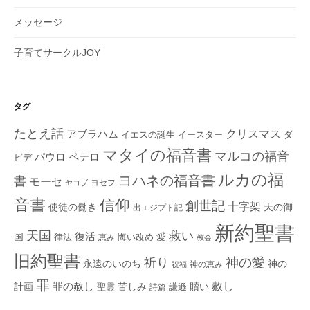
メッセージ
子育てサークルJOY
タグ
たとえ話
クリスマス
アブラハム
イエスの誕生
ダ
イースター
マタイの福音書
マルコの福音
ペテロ
パウロ
ビデ
ルカの福
ヨハネの福音書
書
モーセ
ヨセフ
ヤコブ
音書
信仰
創世記
十字架
使徒の働き
天の御
出エジプト記
新約聖書
救い
天国
復活
国
律法
愛
恵み
悔い改め
教会
旧約聖書
神の愛
祈り
永遠のいのち
神の
神の恵み
祝福
罪
赦し
計画
罪の赦し
苦しみ
贖い
聖霊
詩篇
謙遜