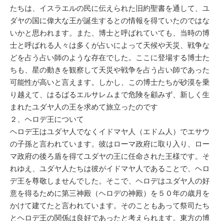
たちは、イスラエルの民に伝えられた旧約聖書を通して、ユ
ダヤの国に偉大な王が誕生するとの情報を得ていたのではな
いかと思われます。また、博士と呼ばれていても、当時の博
士と呼ばれる人々は多くが占いによって天候や天災、戦争な
どを占う占い師のような存在でした。ここに登場する博士た
ちも、星の動きを観察して天災や戦争を占う占い師であった
可能性が高いと言えます。しかし、この博士たちが砂漠を乗
り越えて、はるばるエルサレムまで危険を顧みず、新しく生
まれたユダヤ人の王を求めて旅立ったのです
２、ヘロデ王について
ヘロデ王はユダヤ人でなくイドマヤ人（エドム人）でエサウ
の子孫と言われています。彼はローマ政府に取り入り、ロー
マ政府の後ろ盾を得てユダヤの王に任命された王様です。そ
れゆえ、ユダヤ人たちは彼がイドマヤ人であることで、ヘロ
デ王を尊敬しませんでした。そこで、ヘロデはユダヤ人の好
意を得るために第三神殿（ヘロデの神殿）を５０年の歳月を
かけて建てたと言われています。そのこともあって祭司たち
とヘロデ王の関係は良好であったと考えられます。東方の博