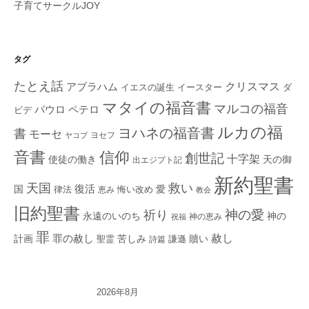
子育てサークルJOY
タグ
たとえ話
クリスマス
アブラハム
イエスの誕生
ダ
イースター
マタイの福音書
マルコの福音
ペテロ
パウロ
ビデ
ルカの福
ヨハネの福音書
書
モーセ
ヨセフ
ヤコブ
音書
信仰
創世記
十字架
使徒の働き
天の御
出エジプト記
新約聖書
救い
天国
復活
国
律法
愛
恵み
悔い改め
教会
旧約聖書
神の愛
祈り
永遠のいのち
神の
神の恵み
祝福
罪
赦し
計画
罪の赦し
苦しみ
贖い
聖霊
詩篇
謙遜
2026年8月