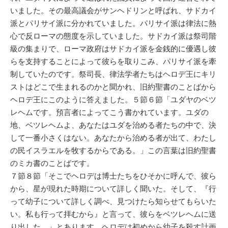
いました。その最高議会がサンヘドリンと呼ばれ、サドカイ
派とパリサイ派に分かれていました。パリサイ派は律法に熱
心で反ローマの態度を示していました。サドカイ派は祭司階
級の集まりで、ローマ政府はサドカイ派を金銭的に優遇し彼
らを支持することによって彼らを取りこみ、パリサイ派を牽
制していたのです。祭司長、律法学者たちはヘロデ王にキリ
ストはどこで生まれるのかと聞かれ、旧約聖書のことばから
ヘロデ王にこのように答えました。５節６節「ユダヤのベツ
レヘムです。預言者によってこう書かれています。ユダの
地、ベツレヘムよ、あなたはユダを治める者たちの中で、決
して一番小さくはない。あなたから治める者が出て、わたし
の民イスラエルを牧するからである。」この言葉は旧約聖書
のミカ書のことばです。
７節８節「そこでヘロデは博士たちをひそかに呼んで、彼ら
から、星が現れた時期について詳しく聞いた。そして、『行
って幼子について詳しく調べ、見つけたら知らせてもらいた
い。私も行って拝むから』と言って、彼らをベツレヘムに送
り出した。」とあります。ヘロデは初めから幼子を殺す計画