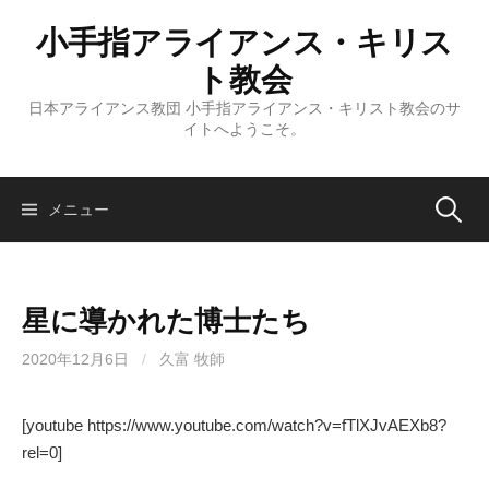
コ
小手指アライアンス・キリス
ン
テ
ト教会
ン
日本アライアンス教団 小手指アライアンス・キリスト教会のサ
ツ
イトへようこそ。
へ
ス
キ
検
メニュー
ッ
プ
索:
星に導かれた博士たち
2020年12月6日
/
久富 牧師
[youtube https://www.youtube.com/watch?v=fTlXJvAEXb8?
rel=0]