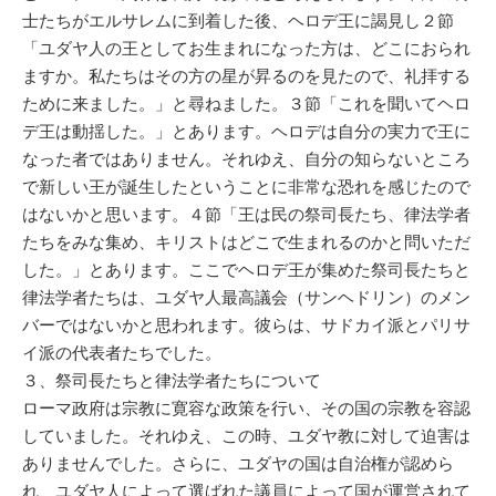
士たちがエルサレムに到着した後、ヘロデ王に謁見し２節
「ユダヤ人の王としてお生まれになった方は、どこにおられ
ますか。私たちはその方の星が昇るのを見たので、礼拝する
ために来ました。」と尋ねました。３節「これを聞いてヘロ
デ王は動揺した。」とあります。ヘロデは自分の実力で王に
なった者ではありません。それゆえ、自分の知らないところ
で新しい王が誕生したということに非常な恐れを感じたので
はないかと思います。４節「王は民の祭司長たち、律法学者
たちをみな集め、キリストはどこで生まれるのかと問いただ
した。」とあります。ここでヘロデ王が集めた祭司長たちと
律法学者たちは、ユダヤ人最高議会（サンヘドリン）のメン
バーではないかと思われます。彼らは、サドカイ派とパリサ
イ派の代表者たちでした。
３、祭司長たちと律法学者たちについて
ローマ政府は宗教に寛容な政策を行い、その国の宗教を容認
していました。それゆえ、この時、ユダヤ教に対して迫害は
ありませんでした。さらに、ユダヤの国は自治権が認めら
れ、ユダヤ人によって選ばれた議員によって国が運営されて