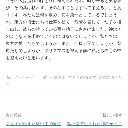
「その人は流れのほとりに植えられた木。時が来ると実を結
び、その葉は枯れず、そのなすことはすべて栄える。」とあ
ります。私たちは何を求め、何を第一としているでしょう
か。東方の博士たちは仕事を捨て、危険を冒して、幼子を捜
し出し、彼らの持っている宝を幼子にささげました。神はそ
のような人を求めているのではないでしょうか。私たちは、
東方の博士たちでしょうか、また、ヘロデ王でしょうか、祭
司たちでしょうか。クリスマスを迎える前に私たちの心の中
を整えたいと思います。
メッセージ
ヘロデ王
,
マタイの福音書
,
東方の博士た
ち
投
古い投稿
新しい投稿
マタイが伝えた救い主の誕生
馬小屋で生まれた神の子イエ
稿