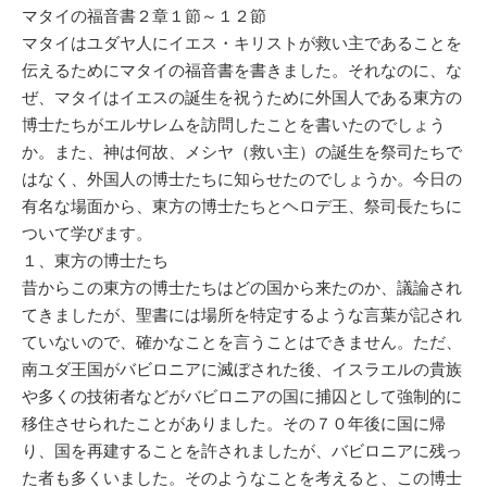
マタイの福音書２章１節～１２節
マタイはユダヤ人にイエス・キリストが救い主であることを
伝えるためにマタイの福音書を書きました。それなのに、な
ぜ、マタイはイエスの誕生を祝うために外国人である東方の
博士たちがエルサレムを訪問したことを書いたのでしょう
か。また、神は何故、メシヤ（救い主）の誕生を祭司たちで
はなく、外国人の博士たちに知らせたのでしょうか。今日の
有名な場面から、東方の博士たちとヘロデ王、祭司長たちに
ついて学びます。
１、東方の博士たち
昔からこの東方の博士たちはどの国から来たのか、議論され
てきましたが、聖書には場所を特定するような言葉が記され
ていないので、確かなことを言うことはできません。ただ、
南ユダ王国がバビロニアに滅ぼされた後、イスラエルの貴族
や多くの技術者などがバビロニアの国に捕囚として強制的に
移住させられたことがありました。その７０年後に国に帰
り、国を再建することを許されましたが、バビロニアに残っ
た者も多くいました。そのようなことを考えると、この博士