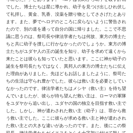
でした。博士たちは星に導かれ、幼子を見つけ出しひれ伏し
て礼拝し、黄金、乳香、没薬を贈り物としてささげたとあり
ます。また、夢でヘロデのところに戻らないように警告され
たので、別の道を通って自分の国に帰りました。ここで不思
議に思うのは、祭司長や律法学者たちは何故、東方の博士た
ちと共に幼子を捜しに行かなかったのでしょうか。東方の博
士たちがユダヤ人の王の誕生を知り、幼子を求めて遠くから
来たことは彼らも知っていたと思います。ここに神が幼子の
誕生を祭司長たちではなく、異邦人の東方の博士たちに伝え
た理由がありました。先ほどもお話しましたように、祭司た
ちの生活は守られ豊かでした。彼らは救い主を必要としてい
なかったのです。律法学者たちはメシヤ（救い主）を待ち望
んでいましたが、彼らが待ち望んだ救い主は、ローマの軍隊
をユダヤから追い出し、ユダヤの国の独立を目指す救い主で
した。しかし、神が遣わされた救い主（幼子）は、罪から救
う救い主でした。ここに彼らが求める救い主と神が遣わされ
た救い主との大きな違いがあったのです。また、後にこの祭
司長、律法学者たちがイエスをとらえ十字架に付けて殺して