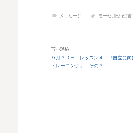
メッセージ
モーセ
,
旧約聖書
投
古い投稿
９月３０日 レッスン４ 『自立に向
稿
トレーニング』 その３
ナ
ビ
ゲ
ー
シ