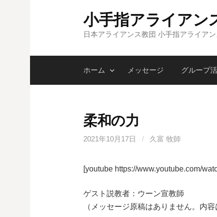
コ
小手指アライアン
ン
テ
日本アライアンス教団 小手指アライア
ン
ツ
ホーム
メッセージ
グループ
へ
ス
キ
ッ
柔和の力
プ
2021年10月17日
/
久富 牧師
[youtube https://www.youtube.com/w
ゲスト説教者：ウーン宣教師
（メッセージ原稿はありません。内容