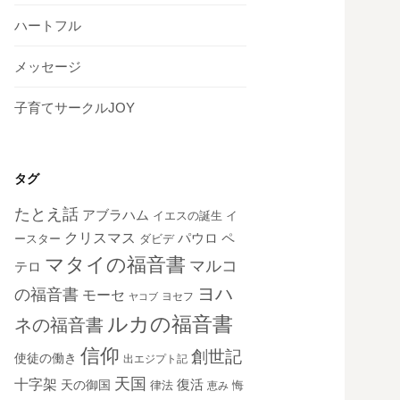
ハートフル
メッセージ
子育てサークルJOY
タグ
たとえ話
アブラハム
イエスの誕生
イ
クリスマス
ペ
パウロ
ダビデ
ースター
マタイの福音書
マルコ
テロ
ヨハ
の福音書
モーセ
ヨセフ
ヤコブ
ルカの福音書
ネの福音書
信仰
創世記
使徒の働き
出エジプト記
天国
十字架
復活
天の御国
律法
恵み
悔