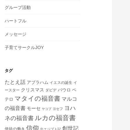
グループ活動
ハートフル
メッセージ
子育てサークルJOY
タグ
たとえ話
アブラハム
イエスの誕生
イ
クリスマス
ペ
パウロ
ダビデ
ースター
マタイの福音書
マルコ
テロ
ヨハ
の福音書
モーセ
ヨセフ
ヤコブ
ルカの福音書
ネの福音書
信仰
創世記
使徒の働き
出エジプト記