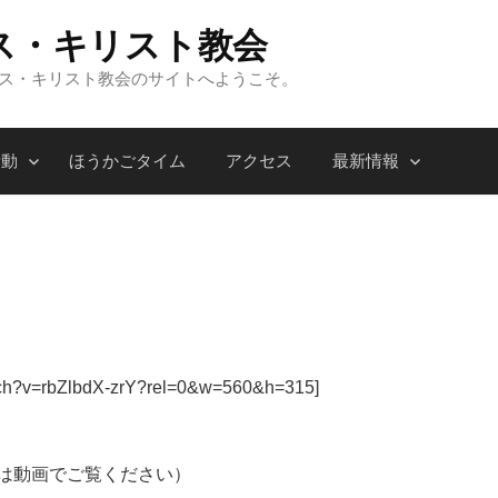
ス・キリスト教会
ンス・キリスト教会のサイトへようこそ。
活動
ほうかごタイム
アクセス
最新情報
atch?v=rbZlbdX-zrY?rel=0&w=560&h=315]
は動画でご覧ください）