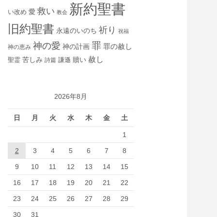
新約聖書
救い
愛
い改め
教会
旧約聖書
祈り
永遠のいのち
祝福
罪
神の愛
神の計画
罪の赦し
神の恵み
赦し
苦しみ
贖い
聖霊
詩篇
謙遜
2026年8月
日
月
火
水
木
金
土
1
2
3
4
5
6
7
8
9
10
11
12
13
14
15
16
17
18
19
20
21
22
23
24
25
26
27
28
29
30
31