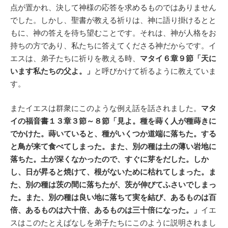
点が置かれ、決して神様の応答を求めるものではありません
でした。しかし、聖書が教える祈りは、神に語り掛けるとと
もに、神の答えを待ち望むことです。それは、神が人格をお
持ちの方であり、私たちに答えてくださる神だからです。イ
エスは、弟子たちに祈りを教える時、
マタイ６章９節「天に
います私たちの父よ。」
と呼びかけて祈るように教えていま
す。
またイエスは群衆にこのような例え話を話されました。
マタ
イの福音書１３章３節～８節「見よ。種を蒔く人が種蒔きに
でかけた。蒔いていると、種がいくつか道端に落ちた。する
と鳥が来て食べてしまった。また、別の種は土の薄い岩地に
落ちた。土が深くなかったので、すぐに芽をだした。しか
し、日が昇ると焼けて、根がないために枯れてしまった。ま
た、別の種は茨の間に落ちたが、茨が伸びてふさいでしまっ
た。また、別の種は良い地に落ちて実を結び、あるものは百
倍、あるものは六十倍、あるものは三十倍になった。」
イエ
スはこのたとえばなしを弟子たちにこのように説明されまし