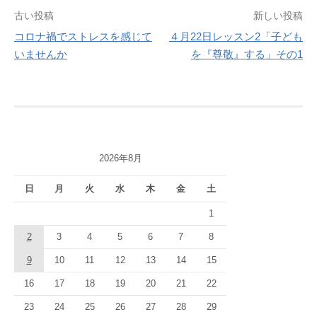
投
古い投稿
新しい投稿
コロナ禍でストレスを感じて
４月22日レッスン2「子ども
稿
いませんか
を『尊敬』する」その1
ナ
ビ
ゲ
ー
2026年8月
シ
日
月
火
水
木
金
土
ョ
1
ン
2
3
4
5
6
7
8
9
10
11
12
13
14
15
16
17
18
19
20
21
22
23
24
25
26
27
28
29