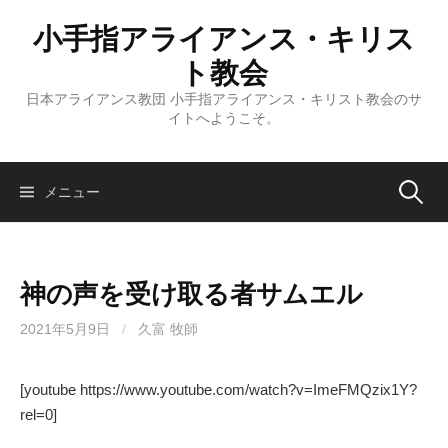
コ
小手指アライアンス・キリス
ン
テ
ト教会
ン
日本アライアンス教団 小手指アライアンス・キリスト教会のサ
ツ
イトへようこそ。
へ
ス
キ
検
メニュー
ッ
プ
索:
神の声を受け取る者サムエル
2021年5月9日
/
久富 牧師
[youtube https://www.youtube.com/watch?v=ImeFMQzix1Y?
rel=0]