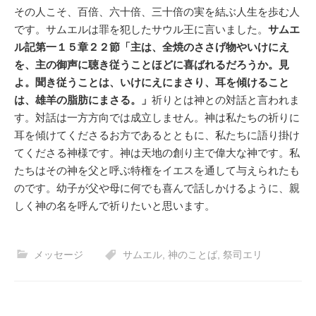
その人こそ、百倍、六十倍、三十倍の実を結ぶ人生を歩む人
です。サムエルは罪を犯したサウル王に言いました。
サムエ
ル記第一１５章２２節「主は、全焼のささげ物やいけにえ
を、主の御声に聴き従うことほどに喜ばれるだろうか。見
よ。聞き従うことは、いけにえにまさり、耳を傾けること
は、雄羊の脂肪にまさる。」
祈りとは神との対話と言われま
す。対話は一方方向では成立しません。神は私たちの祈りに
耳を傾けてくださるお方であるとともに、私たちに語り掛け
てくださる神様です。神は天地の創り主で偉大な神です。私
たちはその神を父と呼ぶ特権をイエスを通して与えられたも
のです。幼子が父や母に何でも喜んで話しかけるように、親
しく神の名を呼んで祈りたいと思います。
メッセージ
サムエル
,
神のことば
,
祭司エリ