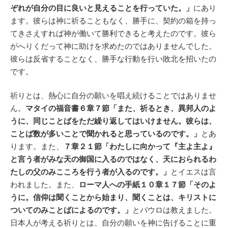
ぞれが自分の目に良いと見えることを行っていた。」
にあり
ます。彼らは神に祈ることもなく、勝手に、契約の箱を持っ
てきさえすれば神が働いて勝利できると考えたのです。彼ら
がへりくだって神に助けを求めたのではありませんでした。
彼らは反省することなく、勝手な行動を行い敗北を招いたの
です。
祈りとは、熱心に自分の願いを唱え続けることではありませ
ん。
マタイの福音書６章７節「また、祈るとき、異邦人のよ
うに、同じことばをただ繰り返してはいけません。彼らは、
ことば数が多いことで聞かれると思っているのです。」
とあ
ります。また、
７章２１節「わたしに向かって『主よ主よ』
と言う者がみな天の御国に入るのではなく、天におられるわ
たしの父のみこころを行う者が入るのです。」
とイエスは言
われました。また、
ローマ人への手紙１０章１７節「そのよ
うに。信仰は聞くことから始まり、聞くことは、キリストに
ついてのみことばによるのです。」
とパウロは教えました。
日本人が考える祈りとは、自分の願いを神に告げることに重