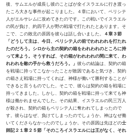
後、サムエルが成長し彼のことばが全イスラエルに行き渡っ
たころ大きな事件が起こりました。４章において、ペリシテ
人がエルサレムに攻めてきたのです。この戦いでイスラエル
の民が負け、約四千人が野の戦場で打たれたとあります。そ
こで、この敗北の原因を彼らは話し合いました。
４章３節
「どうして主は、今日、ペリシテ人の前でわれわれを打たれ
たのだろう。シロから主の契約の箱をわれわれのところに持
って来よう。そうすれば、その箱がわれわれの間に来て、わ
れわれを敵の手から救うだろう。」
彼らの結論は、契約の箱
を戦場に持ってこなかったことが敗因であると気づき、契約
の箱さえ戦場に持ってくれば、神様が働いて勝利することが
できると言うものでした。そこで、彼らは契約の箱を戦場に
持ってきました。しかし、契約の箱を戦場に持って来ても神
様は働かれませんでした。その結果、イスラエルの民三万人
が殺され、契約の箱もペリシテ人に奪われてしまったので
す。彼らはなぜ、負けてしまったのでしょうか。神はなぜ働
いてくださらなかったのでしょうか。その原因は先ほどの
士
師記２１章２５節「そのころイスラエルには王がなく、それ