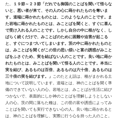
た。
１９節～２３節「だれでも御国のことばを聞いて悟らな
いと、悪い者が来て、その人の心に蒔かれたものを奪いま
す。道端に蒔かれたものとは、このような人のことです。ま
た岩地に蒔かれたものとは、みことばを聞くと、すぐに喜ん
で受け入れる人のことです。しかし自分の中に根がなく、し
ばらく続くだけで、みことばのために困難や迫害が起こる
と、すぐにつまづいてしまいます。茨の中に蒔かれたものと
は、みことばを聞くがこの世の思い煩いと富の誘惑がみこと
ばをふさぐため、実を結ばない人のことです。良い地に蒔か
れたものとは、みことばを聞いて悟る人のことです。本当に
実を結び、あるものは百倍、あるものは六十倍、あるものは
三十倍の実を結びます。」
このたとえ話は、種がまかれる土
地について説明しています。道端とは、神のことばを聞く準
備のできていない人の心。岩地とは、みことばが生活に結び
つかないで、表面的にしか神のことばを理解しようとしない
人の心。茨の間に落ちた種は、この世の富や誘惑によってみ
ことばを聞いても実行できない心の人。良い地に蒔かれると
は、神のことばを理解し、実際に行う心を持った人のこと。