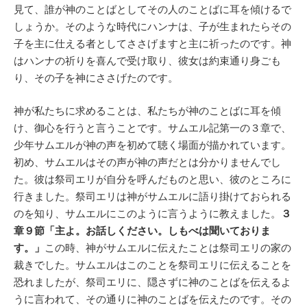
見て、誰が神のことばとしてその人のことばに耳を傾けるで
しょうか。そのような時代にハンナは、子が生まれたらその
子を主に仕える者としてささげますと主に祈ったのです。神
はハンナの祈りを喜んで受け取り、彼女は約束通り身ごも
り、その子を神にささげたのです。
神が私たちに求めることは、私たちが神のことばに耳を傾
け、御心を行うと言うことです。サムエル記第一の３章で、
少年サムエルが神の声を初めて聴く場面が描かれています。
初め、サムエルはその声が神の声だとは分かりませんでし
た。彼は祭司エリが自分を呼んだものと思い、彼のところに
行きました。祭司エリは神がサムエルに語り掛けておられる
のを知り、サムエルにこのように言うように教えました。
３
章９節「主よ。お話しください。しもべは聞いておりま
す。」
この時、神がサムエルに伝えたことは祭司エリの家の
裁きでした。サムエルはこのことを祭司エリに伝えることを
恐れましたが、祭司エリに、隠さずに神のことばを伝えるよ
うに言われて、その通りに神のことばを伝えたのです。その