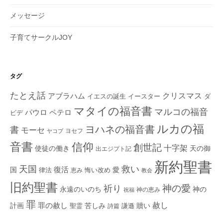
メッセージ
子育てサークルJOY
タグ
たとえ話
クリスマス
アブラハム
イエスの誕生
ダ
イースター
マタイの福音書
マルコの福音
ペテロ
パウロ
ビデ
ルカの福
ヨハネの福音書
書
モーセ
ヨセフ
ヤコブ
音書
信仰
創世記
十字架
使徒の働き
天の御
出エジプト記
新約聖書
救い
天国
復活
国
律法
愛
恵み
悔い改め
教会
旧約聖書
神の愛
祈り
永遠のいのち
神の
神の恵み
祝福
罪
赦し
計画
罪の赦し
苦しみ
贖い
聖霊
詩篇
謙遜