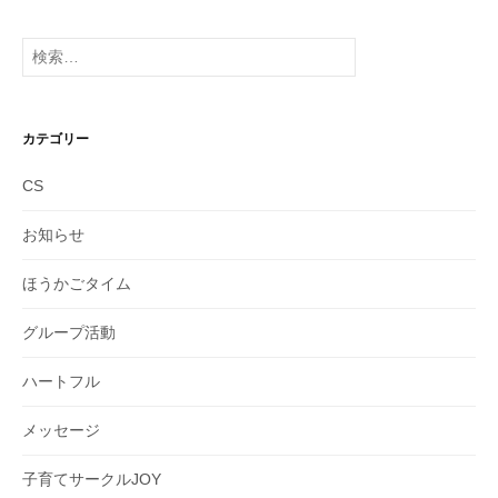
カ
イ
検
ブ
索:
カテゴリー
CS
お知らせ
ほうかごタイム
グループ活動
ハートフル
メッセージ
子育てサークルJOY