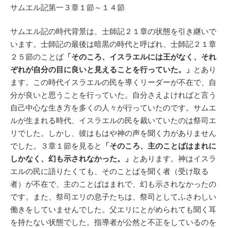
サムエル記第一３章１節～１４節
サムエル記の時代背景は、士師記２１章の状態を引き継いで
います。士師記の最後は暗黒の時代と呼ばれ、士師記２１章
２５節のことば
「そのころ、イスラエルには王がなく、それ
ぞれが自分の目に良いと見えることを行っていた。」
とあり
ます。この時代イスラエルの民を導くリーダーが不在で、自
分が良いと思うことを行っていた。自分さえよければと言う
自己中心な生き方を多くの人々が行っていたのです。サムエ
ルが生まれる時代、イスラエルの民を裁いていたのは祭司エ
リでした。しかし、彼はもはや神の声を聞く力がありません
でした。３章１節を見ると
「そのころ、主のことばはまれに
しかなく、幻も示されなかった。」
とあります。神はイスラ
エルの民に語りたくても、そのことばを聞く者（受け取る
者）が不在で、主のことばはまれで、幻も示されなかったの
です。また、祭司エリの息子たちは、祭司としてふさわしい
働きをしていませんでした。父エリにとがめられても聞く耳
を持たない状態でした。指導者が公然と不正をしているのを