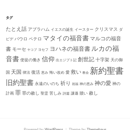
タグ
たとえ話
クリスマス
アブラハム
イエスの誕生
ダ
イースター
マタイの福音書
マルコの福音
ペテロ
パウロ
ビデ
ルカの福
ヨハネの福音書
書
モーセ
ヨセフ
ヤコブ
音書
信仰
創世記
十字架
使徒の働き
天の御
出エジプト記
新約聖書
救い
天国
復活
国
律法
愛
恵み
悔い改め
教会
旧約聖書
神の愛
祈り
永遠のいのち
神の
神の恵み
祝福
罪
赦し
計画
罪の赦し
苦しみ
贖い
聖霊
詩篇
謙遜
Powered by
WordPress
|
Theme by
Themehaus