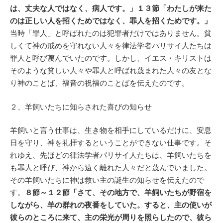
は、丈夫な人ではなく、病人です。」１３節「わたしが来た
のは正しい人を招くためではなく、罪人を招くためです。」
当時「罪人」と呼ばれたのは犯罪者だけではありません。貧
しくて神の戒めを守れない人々を律法学者パリサイ人たちは
罪人と呼び蔑んでいたのです。しかし、イエス・キリストは
そのような貧しい人々や罪人と呼ばれ蔑まれた人々の友とな
り神のことば、福音の祝福のことばを伝えたのです。
２、羊飼いたちに知らされた喜びの知らせ
羊飼いと言う仕事は、生き物を相手にしているだけに、安息
日を守り、神を礼拝するということができない仕事です。そ
れゆえ、先ほどの律法学者パリサイ人たちは、羊飼いたちを
も罪人と呼び、神から遠く離れた人々だと蔑んでいました。
その羊飼いたちに神は救い主の誕生の知らせを伝えたので
す。
８節～１２節「さて、その地方で、羊飼いたちが野宿を
しながら、羊の群れの夜番をしていた。すると、主の使いが
彼らのところに来て、主の栄光が周りを照らしたので、彼ら