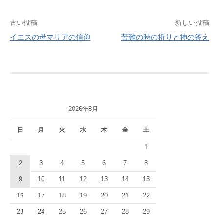
投
古い投稿
新しい投稿
イエスの母マリアの信仰
苦難の時の祈りと神の答え
稿
ナ
ビ
ゲ
2026年8月
ー
シ
日
月
火
水
木
金
土
ョ
1
2
3
4
5
6
7
8
ン
9
10
11
12
13
14
15
16
17
18
19
20
21
22
23
24
25
26
27
28
29