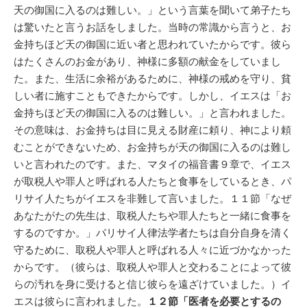
天の御国に入るのは難しい。」という言葉を聞いて弟子たち
は驚いたと言うお話をしました。当時の常識から言うと、お
金持ちほど天の御国に近い者と思われていたからです。彼ら
はたくさんのお金があり、神様に多額の献金をしていまし
た。また、生活に余裕があるために、神様の戒めを守り、貧
しい者に施すこともできたからです。しかし、イエスは「お
金持ちほど天の御国に入るのは難しい。」と言われました。
その意味は、お金持ちは目に見える財産に頼り、神により頼
むことができないため、お金持ちが天の御国に入るのは難し
いと言われたのです。また、マタイの福音書９章で、イエス
が取税人や罪人と呼ばれる人たちと食事をしているとき、パ
リサイ人たちがイエスを非難して言いました。１１節「なぜ
あなたがたの先生は、取税人たちや罪人たちと一緒に食事を
するのですか。」パリサイ人律法学者たちは自分自身を清く
守るために、取税人や罪人と呼ばれる人々に近づかなかった
からです。（彼らは、取税人や罪人と交わることによって彼
らの汚れを身に受けると信じ彼らを遠ざけていました。）イ
エスは彼らに言われました。
１２節「医者を必要とするの