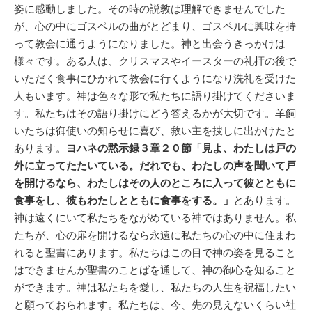
姿に感動しました。その時の説教は理解できませんでした
が、心の中にゴスペルの曲がとどまり、ゴスペルに興味を持
って教会に通うようになりました。神と出会うきっかけは
様々です。ある人は、クリスマスやイースターの礼拝の後で
いただく食事にひかれて教会に行くようになり洗礼を受けた
人もいます。神は色々な形で私たちに語り掛けてくださいま
す。私たちはその語り掛けにどう答えるかが大切です。羊飼
いたちは御使いの知らせに喜び、救い主を捜しに出かけたと
あります。
ヨハネの黙示録３章２０節「見よ、わたしは戸の
外に立ってたたいている。だれでも、わたしの声を聞いて戸
を開けるなら、わたしはその人のところに入って彼とともに
食事をし、彼もわたしとともに食事をする。」
とあります。
神は遠くにいて私たちをながめている神ではありません。私
たちが、心の扉を開けるなら永遠に私たちの心の中に住まわ
れると聖書にあります。私たちはこの目で神の姿を見ること
はできませんが聖書のことばを通して、神の御心を知ること
ができます。神は私たちを愛し、私たちの人生を祝福したい
と願っておられます。私たちは、今、先の見えないくらい社