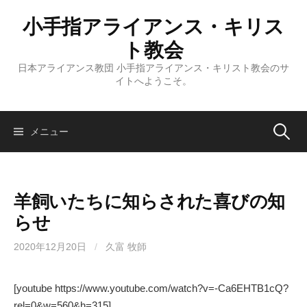
コ
小手指アライアンス・キリス
ン
テ
ト教会
ン
日本アライアンス教団 小手指アライアンス・キリスト教会のサ
ツ
イトへようこそ。
へ
ス
キ
検
メニュー
ッ
プ
索:
羊飼いたちに知らされた喜びの知
らせ
2020年12月20日
/
久富 牧師
[youtube https://www.youtube.com/watch?v=-Ca6EHTB1cQ?
rel=0&w=560&h=315]