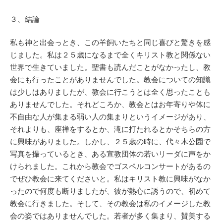
３、結論
私も神と出会っとき、この羊飼いたちと同じ喜びと驚きを感
じました。私は２５歳になるまで全くキリスト教と関係ない
世界で生きていました。聖書も読んだことがなかったし、教
会にも行ったことがありませんでした。教会についての知識
は少しはありましたが、教会に行こうとは全く思ったことも
ありませんでした。それどころか、教会とはお年寄りや体に
不自由な人が集まる弱い人の集まりというイメージがあり、
それよりも、座禅をするとか、滝に打たれるとかそちらの方
に興味がありました。しかし、２５歳の時に、代々木公園で
写真を撮っているとき、ある宣教団体の若いリーダに声をか
けられました。これから教会でゴスペルコンサートがあるの
でぜひ教会に来てくださいと。私はキリスト教に興味がなか
ったので何度も断りましたが、彼が熱心に誘うので、初めて
教会に行きました。そして、その教会は私のイメージした教
会の姿ではありませんでした。若者が多く集まり、賛美する