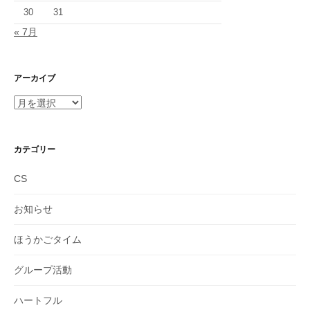
30
31
« 7月
アーカイブ
ア
ー
カ
イ
カテゴリー
ブ
CS
お知らせ
ほうかごタイム
グループ活動
ハートフル