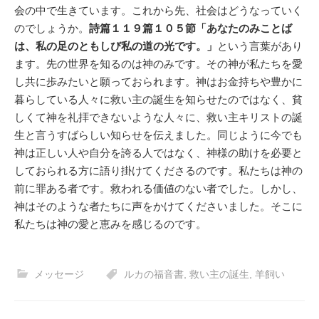
会の中で生きています。これから先、社会はどうなっていく
のでしょうか。
詩篇１１９篇１０５節「あなたのみことば
は、私の足のともしび私の道の光です。」
という言葉があり
ます。先の世界を知るのは神のみです。その神が私たちを愛
し共に歩みたいと願っておられます。神はお金持ちや豊かに
暮らしている人々に救い主の誕生を知らせたのではなく、貧
しくて神を礼拝できないような人々に、救い主キリストの誕
生と言うすばらしい知らせを伝えました。同じように今でも
神は正しい人や自分を誇る人ではなく、神様の助けを必要と
しておられる方に語り掛けてくださるのです。私たちは神の
前に罪ある者です。救われる価値のない者でした。しかし、
神はそのような者たちに声をかけてくださいました。そこに
私たちは神の愛と恵みを感じるのです。
メッセージ
ルカの福音書
,
救い主の誕生
,
羊飼い