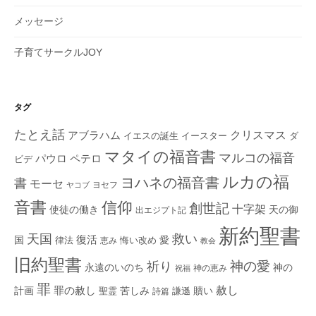
メッセージ
子育てサークルJOY
タグ
たとえ話
クリスマス
アブラハム
イエスの誕生
ダ
イースター
マタイの福音書
マルコの福音
ペテロ
パウロ
ビデ
ルカの福
ヨハネの福音書
書
モーセ
ヨセフ
ヤコブ
音書
信仰
創世記
十字架
使徒の働き
天の御
出エジプト記
新約聖書
救い
天国
復活
国
律法
愛
恵み
悔い改め
教会
旧約聖書
神の愛
祈り
永遠のいのち
神の
神の恵み
祝福
罪
赦し
計画
罪の赦し
苦しみ
贖い
聖霊
詩篇
謙遜