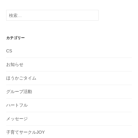
カ
イ
検
ブ
索:
カテゴリー
CS
お知らせ
ほうかごタイム
グループ活動
ハートフル
メッセージ
子育てサークルJOY