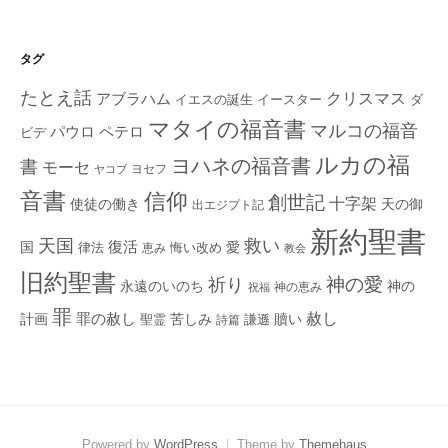
タグ
たとえ話
クリスマス
アブラハム
イエスの誕生
ダ
イースター
マタイの福音書
マルコの福音
ペテロ
パウロ
ビデ
ルカの福
ヨハネの福音書
書
モーセ
ヨセフ
ヤコブ
音書
信仰
創世記
十字架
使徒の働き
天の御
出エジプト記
新約聖書
救い
天国
復活
国
律法
愛
恵み
悔い改め
教会
旧約聖書
神の愛
祈り
永遠のいのち
神の
神の恵み
祝福
罪
赦し
計画
罪の赦し
苦しみ
贖い
聖霊
詩篇
謙遜
Powered by
WordPress
|
Theme by
Themehaus