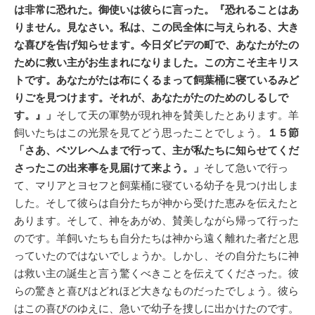
は非常に恐れた。御使いは彼らに言った。『恐れることはあ
りません。見なさい。私は、この民全体に与えられる、大き
な喜びを告げ知らせます。今日ダビデの町で、あなたがたの
ために救い主がお生まれになりました。この方こそ主キリス
トです。あなたがたは布にくるまって飼葉桶に寝ているみど
りごを見つけます。それが、あなたがたのためのしるしで
す。』」
そして天の軍勢が現れ神を賛美したとあります。羊
飼いたちはこの光景を見てどう思ったことでしょう。
１５節
「さあ、ベツレヘムまで行って、主が私たちに知らせてくだ
さったこの出来事を見届けて来よう。」
そして急いで行っ
て、マリアとヨセフと飼葉桶に寝ている幼子を見つけ出しま
した。そして彼らは自分たちが神から受けた恵みを伝えたと
あります。そして、神をあがめ、賛美しながら帰って行った
のです。羊飼いたちも自分たちは神から遠く離れた者だと思
っていたのではないでしょうか。しかし、その自分たちに神
は救い主の誕生と言う驚くべきことを伝えてくださった。彼
らの驚きと喜びはどれほど大きなものだったでしょう。彼ら
はこの喜びのゆえに、急いで幼子を捜しに出かけたのです。