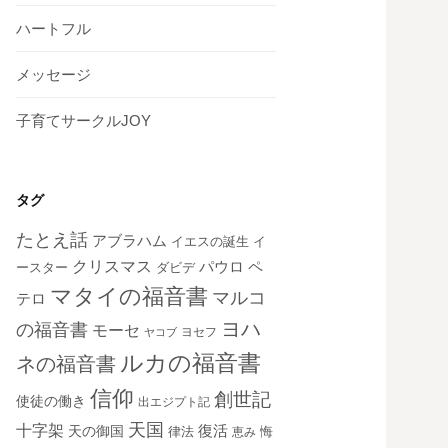
ハートフル
メッセージ
子育てサークルJOY
タグ
たとえ話
アブラハム
イエスの誕生
イ
クリスマス
ペ
パウロ
ダビデ
ースター
マタイの福音書
マルコ
テロ
ヨハ
の福音書
モーセ
ヨセフ
ヤコブ
ルカの福音書
ネの福音書
信仰
創世記
使徒の働き
出エジプト記
天国
十字架
復活
天の御国
律法
恵み
悔