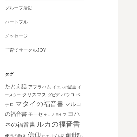
グループ活動
ハートフル
メッセージ
子育てサークルJOY
タグ
たとえ話
アブラハム
イエスの誕生
イ
クリスマス
ペ
パウロ
ダビデ
ースター
マタイの福音書
マルコ
テロ
ヨハ
の福音書
モーセ
ヨセフ
ヤコブ
ルカの福音書
ネの福音書
信仰
創世記
使徒の働き
出エジプト記