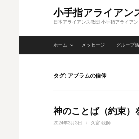
コ
小手指アライアン
ン
テ
日本アライアンス教団 小手指アライア
ン
ツ
ホーム
メッセージ
グループ
へ
ス
キ
ッ
タグ:
アブラムの信仰
プ
神のことば（約束）
2024年3月3日
/
久富 牧師