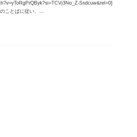
watch?v=yToRgPrQByk?si=TCVj3No_Z-Ssdcuw&rel=0]
神のことばに従い、…