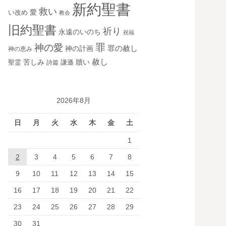
新約聖書
救い
愛
い改め
教会
旧約聖書
祈り
永遠のいのち
祝福
罪
神の愛
神の計画
罪の赦し
神の恵み
赦し
苦しみ
贖い
聖霊
詩篇
謙遜
2026年8月
日
月
火
水
木
金
土
1
2
3
4
5
6
7
8
9
10
11
12
13
14
15
16
17
18
19
20
21
22
23
24
25
26
27
28
29
30
31