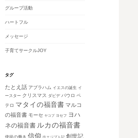
グループ活動
ハートフル
メッセージ
子育てサークルJOY
タグ
たとえ話
アブラハム
イエスの誕生
イ
クリスマス
ペ
パウロ
ダビデ
ースター
マタイの福音書
マルコ
テロ
ヨハ
の福音書
モーセ
ヨセフ
ヤコブ
ルカの福音書
ネの福音書
信仰
創世記
使徒の働き
出エジプト記