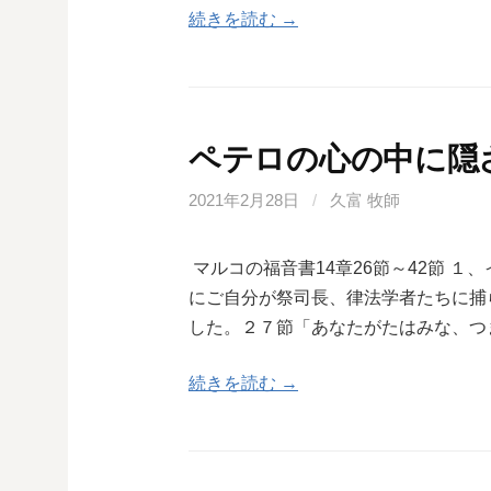
続きを読む →
ペテロの心の中に隠
2021年2月28日
/
久富 牧師
マルコの福音書14章26節～42節 
にご自分が祭司長、律法学者たちに捕
した。２７節「あなたがたはみな、つ
続きを読む →