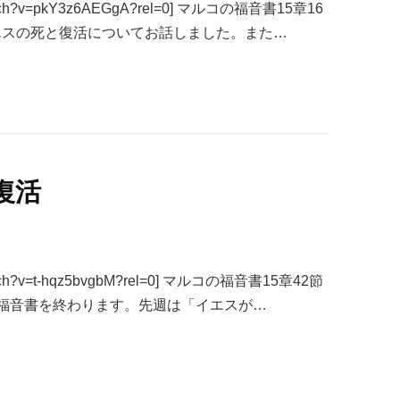
m/watch?v=pkY3z6AEGgA?rel=0] マルコの福音書15章16
エスの死と復活についてお話しました。また…
復活
m/watch?v=t-hqz5bvgbM?rel=0] マルコの福音書15章42節
の福音書を終わります。先週は「イエスが…