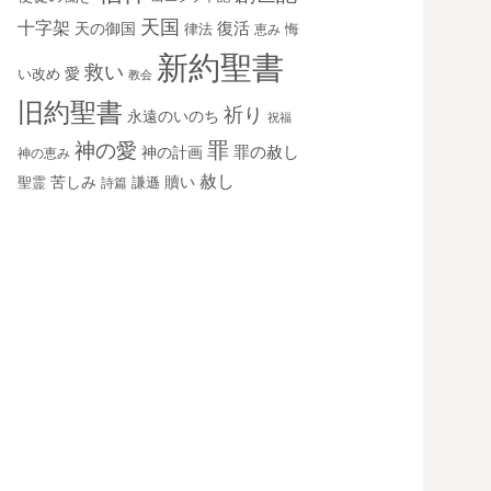
天国
十字架
復活
天の御国
律法
恵み
悔
新約聖書
救い
愛
い改め
教会
旧約聖書
祈り
永遠のいのち
祝福
罪
神の愛
神の計画
罪の赦し
神の恵み
赦し
苦しみ
贖い
聖霊
詩篇
謙遜