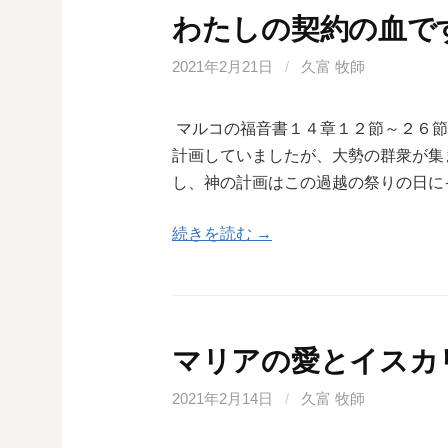
わたしの契約の血で
2021年2月21日
/
久富 牧師
マルコの福音書１４章１２節～２６節
計画していましたが、大勢の群衆が集
し、神の計画はこの過越の祭りの日に
続きを読む →
マリアの愛とイスカ
2021年2月14日
/
久富 牧師