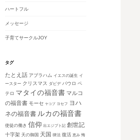
ハートフル
メッセージ
子育てサークルJOY
タグ
たとえ話
アブラハム
イエスの誕生
イ
クリスマス
ペ
パウロ
ダビデ
ースター
マタイの福音書
マルコ
テロ
ヨハ
の福音書
モーセ
ヨセフ
ヤコブ
ルカの福音書
ネの福音書
信仰
創世記
使徒の働き
出エジプト記
天国
十字架
復活
天の御国
律法
恵み
悔