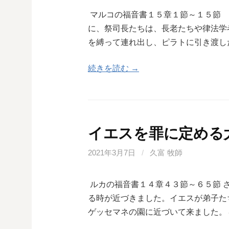
マルコの福音書１５章１節～１５節 
に、祭司長たちは、長老たちや律法学
を縛って連れ出し、ピラトに引き渡し
続きを読む →
イエスを罪に定める
2021年3月7日
/
久富 牧師
ルカの福音書１４章４３節～６５節 
る時が近づきました。イエスが弟子た
ゲッセマネの園に近づいて来ました。