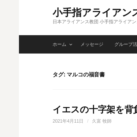
コ
小手指アライアン
ン
テ
日本アライアンス教団 小手指アライア
ン
ツ
ホーム
メッセージ
グループ
へ
ス
キ
ッ
タグ:
マルコの福音書
プ
イエスの十字架を背
2021年4月11日
/
久富 牧師