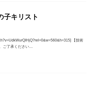
の子キリスト
/watch?v=UdkWurQlHjQ?rel=0&w=560&h=315] 【技術
。ご了承ください…