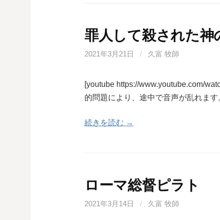
罪人して殺された神
2021年3月21日
/
久富 牧師
[youtube https://www.youtube.com
的問題により、途中で音声が乱れます
続きを読む →
ローマ総督ピラト
2021年3月14日
/
久富 牧師