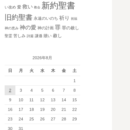
新約聖書
救い
愛
い改め
教会
旧約聖書
祈り
永遠のいのち
祝福
罪
神の愛
神の計画
罪の赦し
神の恵み
赦し
苦しみ
贖い
聖霊
詩篇
謙遜
2026年8月
日
月
火
水
木
金
土
1
2
3
4
5
6
7
8
9
10
11
12
13
14
15
16
17
18
19
20
21
22
23
24
25
26
27
28
29
30
31