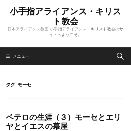
コ
小手指アライアンス・キリス
ン
テ
ト教会
ン
日本アライアンス教団 小手指アライアンス・キリスト教会のサ
ツ
イトへようこそ。
へ
ス
キ
検
メニュー
ッ
プ
索:
タグ:
モーセ
ペテロの生涯（３）モーセとエリ
ヤとイエスの幕屋