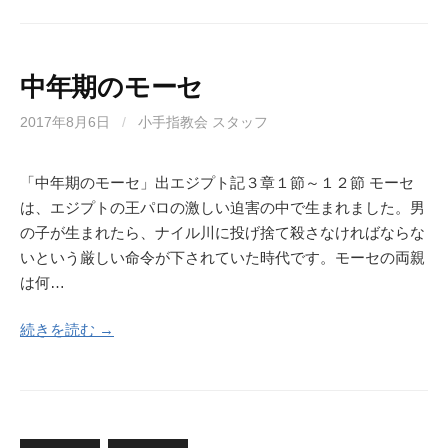
中年期のモーセ
2017年8月6日
/
小手指教会 スタッフ
「中年期のモーセ」出エジプト記３章１節～１２節 モーセ
は、エジプトの王パロの激しい迫害の中で生まれました。男
の子が生まれたら、ナイル川に投げ捨て殺さなければならな
いという厳しい命令が下されていた時代です。モーセの両親
は何…
続きを読む →