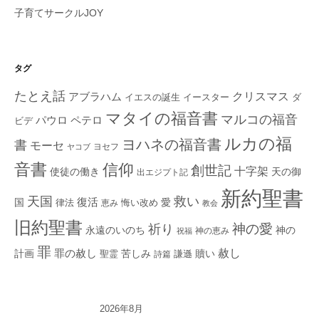
子育てサークルJOY
タグ
たとえ話
クリスマス
アブラハム
イエスの誕生
ダ
イースター
マタイの福音書
マルコの福音
ペテロ
パウロ
ビデ
ルカの福
ヨハネの福音書
書
モーセ
ヨセフ
ヤコブ
音書
信仰
創世記
十字架
使徒の働き
天の御
出エジプト記
新約聖書
救い
天国
復活
国
律法
愛
恵み
悔い改め
教会
旧約聖書
神の愛
祈り
永遠のいのち
神の
神の恵み
祝福
罪
赦し
計画
罪の赦し
苦しみ
贖い
聖霊
詩篇
謙遜
2026年8月