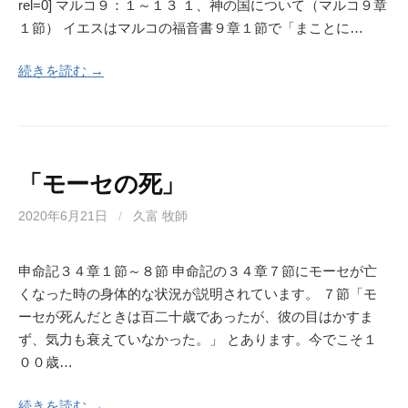
rel=0] マルコ９：１～１３ １、神の国について（マルコ９章
１節） イエスはマルコの福音書９章１節で「まことに…
続きを読む →
「モーセの死」
2020年6月21日
/
久富 牧師
申命記３４章１節～８節 申命記の３４章７節にモーセが亡
くなった時の身体的な状況が説明されています。 ７節「モ
ーセが死んだときは百二十歳であったが、彼の目はかすま
ず、気力も衰えていなかった。」 とあります。今でこそ１
００歳…
続きを読む →