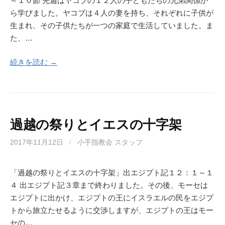
～１０節 先週はヤコブの１２人の子どもたちの兄弟関係か
ら学びました。ヤコブは４人の妻を持ち、それぞれに子供が
生まれ、その子供たちが一つの家庭で生活していました。ま
た、…
続きを読む →
過越の祭りとイエスの十字架
2017年11月12日
/
小手指教会 スタッフ
「過越の祭りとイエスの十字架」出エジプト記１２：１～１
４ 出エジプト記３章まで終わりました。その後、モーセは
エジプトに出かけ、エジプトの王にイスラエルの民をエジプ
トから旅立たせるように交渉しますが、エジプトの王はモー
セの…