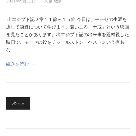
2021年9月12日
/
久富 牧師
出エジプト記２章１１節～１５節 今日は、モーセの生涯を
通して謙遜について学びます。若いころ「十戒」という映画
を見たことがあります。出エジプト記の出来事を題材視した
映画で、モーセの役をチャールストン・ヘストンいう有名
な…
続きを読む →
投
次へ »
稿
の
ペ
ー