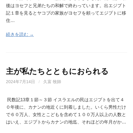
後はヨセフと兄弟たちの和解で終わっています。出エジプト
記１章を見るとヤコブの家族がヨセフを頼ってエジプトに移
住…
続きを読む →
主が私たちとともにおられる
2024年7月14日
/
久富 牧師
民数記13章１節～３節 イスラエルの民はエジプトを出て４
０年後に、カナンの地近くに到着しました。いくら男性だけ
で６０万人、女性とこどもを含めて１００万人以上の人数と
はいえ、エジプトからカナンの地迄、それほどの年月がか…