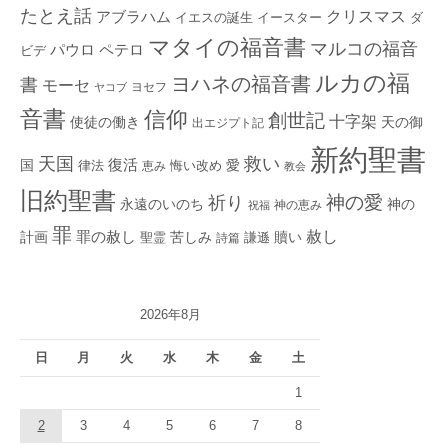
たとえ話
クリスマス
アブラハム
イエスの誕生
ダ
イースター
マタイの福音書
マルコの福音
ペテロ
パウロ
ビデ
ルカの福
ヨハネの福音書
書
モーセ
ヨセフ
ヤコブ
音書
信仰
創世記
十字架
使徒の働き
天の御
出エジプト記
新約聖書
救い
天国
復活
国
律法
愛
恵み
悔い改め
教会
旧約聖書
神の愛
祈り
永遠のいのち
神の
神の恵み
祝福
罪
赦し
計画
罪の赦し
苦しみ
贖い
聖霊
詩篇
謙遜
2026年8月
日
月
火
水
木
金
土
1
2
3
4
5
6
7
8