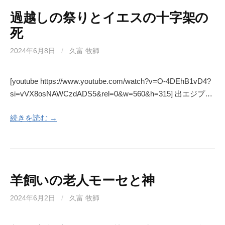
過越しの祭りとイエスの十字架の
死
2024年6月8日
/
久富 牧師
[youtube https://www.youtube.com/watch?v=O-4DEhB1vD4?
si=vVX8osNAWCzdADS5&rel=0&w=560&h=315] 出エジプ…
続きを読む →
羊飼いの老人モーセと神
2024年6月2日
/
久富 牧師