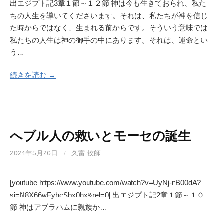
出エジプト記3章１節～１２節 神は今も生きておられ、私た
ちの人生を導いてくださいます。それは、私たちが神を信じ
た時からではなく、生まれる前からです。そういう意味では
私たちの人生は神の御手の中にあります。それは、運命とい
う…
続きを読む →
へブル人の救いとモーセの誕生
2024年5月26日
/
久富 牧師
[youtube https://www.youtube.com/watch?v=UyNj-nB00dA?
si=N8X66wFyhcSbx0hx&rel=0] 出エジプト記2章１節～１０
節 神はアブラハムに親族か…