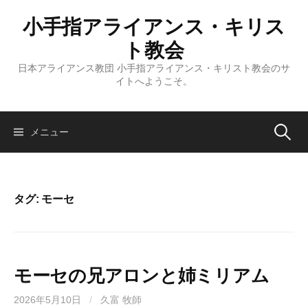
コ
小手指アライアンス・キリス
ン
テ
ト教会
ン
日本アライアンス教団 小手指アライアンス・キリスト教会のサ
ツ
イトへようこそ。
へ
ス
キ
検
メニュー
ッ
プ
索:
タグ:
モーセ
モーセの兄アロンと姉ミリアム
2026年5月10日
/
久富 牧師