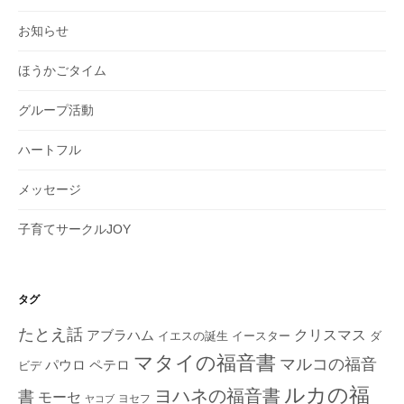
お知らせ
ほうかごタイム
グループ活動
ハートフル
メッセージ
子育てサークルJOY
タグ
たとえ話
クリスマス
アブラハム
イエスの誕生
ダ
イースター
マタイの福音書
マルコの福音
ペテロ
パウロ
ビデ
ルカの福
ヨハネの福音書
書
モーセ
ヨセフ
ヤコブ