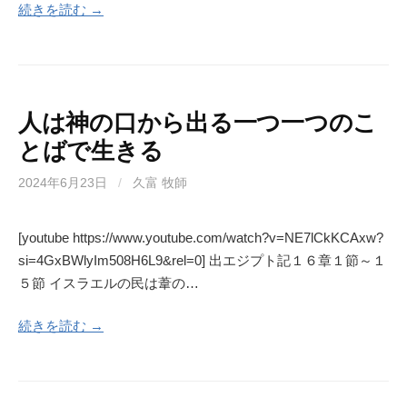
続きを読む →
人は神の口から出る一つ一つのこ
とばで生きる
2024年6月23日
/
久富 牧師
[youtube https://www.youtube.com/watch?v=NE7lCkKCAxw?
si=4GxBWlyIm508H6L9&rel=0] 出エジプト記１６章１節～１
５節 イスラエルの民は葦の…
続きを読む →