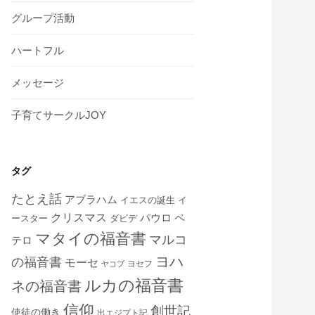
グループ活動
ハートフル
メッセージ
子育てサークルJOY
タグ
たとえ話
アブラハム
イエスの誕生
イ
クリスマス
ペ
パウロ
ダビデ
ースター
マタイの福音書
マルコ
テロ
ヨハ
の福音書
モーセ
ヨセフ
ヤコブ
ルカの福音書
ネの福音書
信仰
創世記
使徒の働き
出エジプト記