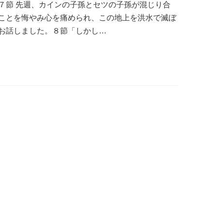
７節 先週、カインの子孫とセツの子孫が混じり合
ことを悔やみ心を痛められ、この地上を洪水で滅ぼ
お話しました。８節「しかし…