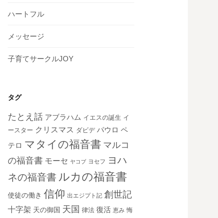
ハートフル
メッセージ
子育てサークルJOY
タグ
たとえ話
アブラハム
イエスの誕生
イ
クリスマス
ペ
パウロ
ダビデ
ースター
マタイの福音書
マルコ
テロ
ヨハ
の福音書
モーセ
ヨセフ
ヤコブ
ルカの福音書
ネの福音書
信仰
創世記
使徒の働き
出エジプト記
天国
十字架
復活
天の御国
律法
恵み
悔