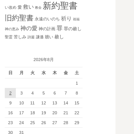
新約聖書
救い
愛
い改め
教会
旧約聖書
祈り
永遠のいのち
祝福
罪
神の愛
神の計画
罪の赦し
神の恵み
赦し
苦しみ
贖い
聖霊
詩篇
謙遜
2026年8月
日
月
火
水
木
金
土
1
2
3
4
5
6
7
8
9
10
11
12
13
14
15
16
17
18
19
20
21
22
23
24
25
26
27
28
29
30
31