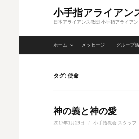
コ
小手指アライアン
ン
テ
日本アライアンス教団 小手指アライア
ン
ツ
ホーム
メッセージ
グループ
へ
ス
キ
ッ
タグ:
使命
プ
神の義と神の愛
2017年1月29日
/
小手指教会 スタッフ