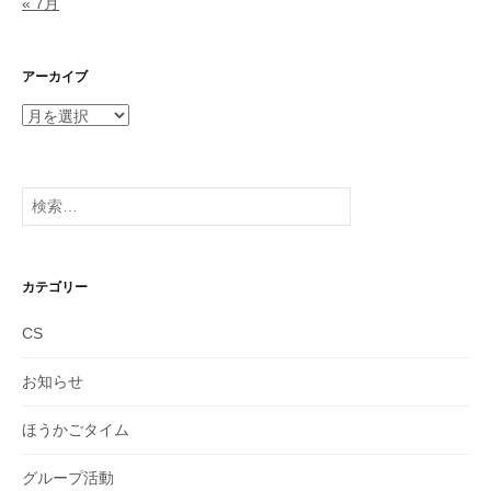
« 7月
アーカイブ
ア
ー
カ
イ
検
ブ
索:
カテゴリー
CS
お知らせ
ほうかごタイム
グループ活動