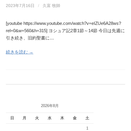
2023年7月16日
/
久富 牧師
[youtube https://www.youtube.com/watch?v=eIZUe6A28ws?
rel=0&w=560&h=315] ヨシュア記2章1節～14節 今日は先週に
引き続き、旧約聖書に…
続きを読む →
2026年8月
日
月
火
水
木
金
土
1