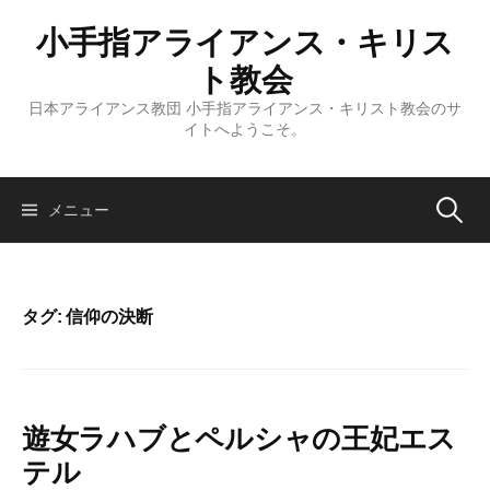
コ
小手指アライアンス・キリス
ン
テ
ト教会
ン
日本アライアンス教団 小手指アライアンス・キリスト教会のサ
ツ
イトへようこそ。
へ
ス
キ
検
メニュー
ッ
プ
索:
タグ:
信仰の決断
遊女ラハブとペルシャの王妃エス
テル