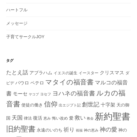
ハートフル
メッセージ
子育てサークルJOY
タグ
たとえ話
クリスマス
アブラハム
イエスの誕生
ダ
イースター
マタイの福音書
マルコの福音
ペテロ
パウロ
ビデ
ルカの福
ヨハネの福音書
書
モーセ
ヨセフ
ヤコブ
音書
信仰
創世記
十字架
使徒の働き
天の御
出エジプト記
新約聖書
救い
天国
復活
国
律法
愛
恵み
悔い改め
教会
旧約聖書
神の愛
祈り
永遠のいのち
神の
神の恵み
祝福