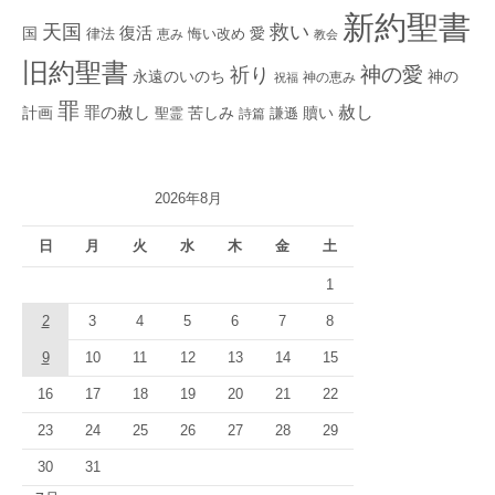
新約聖書
救い
天国
復活
国
律法
愛
恵み
悔い改め
教会
旧約聖書
神の愛
祈り
永遠のいのち
神の
神の恵み
祝福
罪
赦し
計画
罪の赦し
苦しみ
贖い
聖霊
詩篇
謙遜
2026年8月
日
月
火
水
木
金
土
1
2
3
4
5
6
7
8
9
10
11
12
13
14
15
16
17
18
19
20
21
22
23
24
25
26
27
28
29
30
31