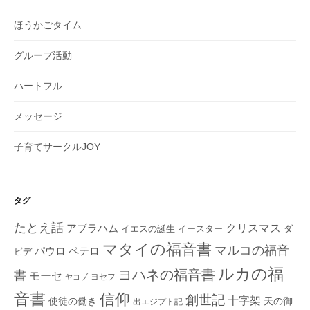
ほうかごタイム
グループ活動
ハートフル
メッセージ
子育てサークルJOY
タグ
たとえ話
クリスマス
アブラハム
イエスの誕生
ダ
イースター
マタイの福音書
マルコの福音
ペテロ
パウロ
ビデ
ルカの福
ヨハネの福音書
書
モーセ
ヨセフ
ヤコブ
音書
信仰
創世記
十字架
使徒の働き
天の御
出エジプト記