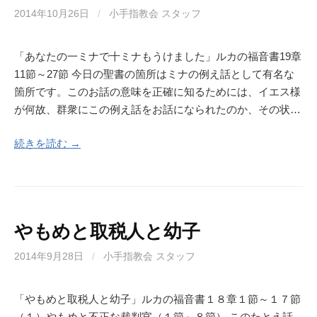
2014年10月26日
/
小手指教会 スタッフ
「あなたの一ミナで十ミナもうけました」ルカの福音書19章
11節～27節 今日の聖書の箇所はミナの例え話として有名な
箇所です。このお話の意味を正確に知るためには、イエス様
が何故、群衆にこの例え話をお話になられたのか、その状…
続きを読む →
やもめと取税人と幼子
2014年9月28日
/
小手指教会 スタッフ
「やもめと取税人と幼子」ルカの福音書１８章１節～１７節
（１）やもめと不正な裁判官（１節～８節） このたとえ話