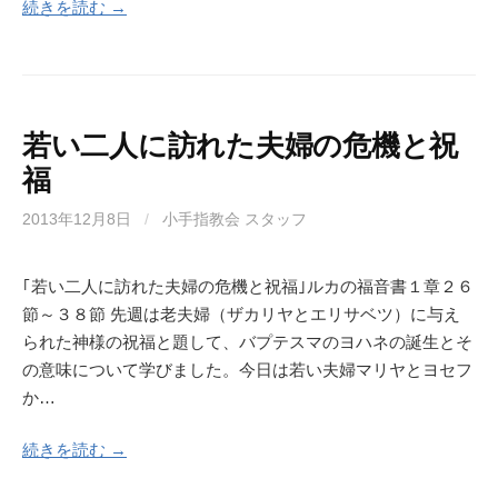
続きを読む →
若い二人に訪れた夫婦の危機と祝
福
2013年12月8日
/
小手指教会 スタッフ
｢若い二人に訪れた夫婦の危機と祝福｣ルカの福音書１章２６
節～３８節 先週は老夫婦（ザカリヤとエリサベツ）に与え
られた神様の祝福と題して、バプテスマのヨハネの誕生とそ
の意味について学びました。今日は若い夫婦マリヤとヨセフ
か…
続きを読む →