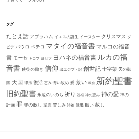
子育てサークルJOY
タグ
たとえ話
クリスマス
アブラハム
イエスの誕生
ダ
イースター
マタイの福音書
マルコの福音
ペテロ
パウロ
ビデ
ルカの福
ヨハネの福音書
書
モーセ
ヨセフ
ヤコブ
音書
信仰
創世記
十字架
使徒の働き
天の御
出エジプト記
新約聖書
救い
天国
復活
国
律法
愛
恵み
悔い改め
教会
旧約聖書
神の愛
祈り
永遠のいのち
神の
神の恵み
祝福
罪
赦し
計画
罪の赦し
苦しみ
贖い
聖霊
詩篇
謙遜