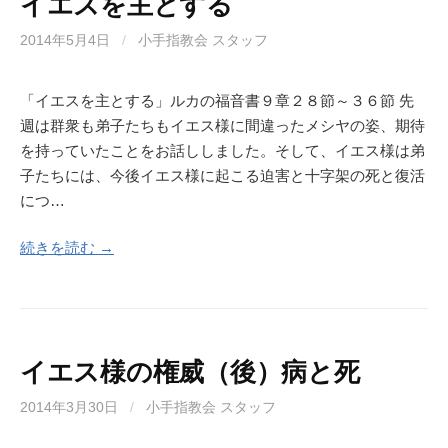
イエスを主とする
2014年5月4日
/
小手指教会 スタッフ
「イエスを主とする」ルカの福音書９章２８節～３６節 先
週は群衆も弟子たちもイエス様に間違ったメシヤの姿、期待
を持っていたことをお話ししました。そして、イエス様は弟
子たちには、今後イエス様に起こる迫害と十字架の死と復活
につ…
続きを読む →
イエス様の権威（後）病と死
2014年3月30日
/
小手指教会 スタッフ