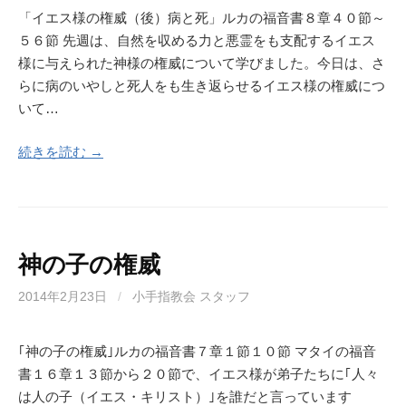
「イエス様の権威（後）病と死」ルカの福音書８章４０節～
５６節 先週は、自然を収める力と悪霊をも支配するイエス
様に与えられた神様の権威について学びました。今日は、さ
らに病のいやしと死人をも生き返らせるイエス様の権威につ
いて…
続きを読む →
神の子の権威
2014年2月23日
/
小手指教会 スタッフ
｢神の子の権威｣ルカの福音書７章１節１０節 マタイの福音
書１６章１３節から２０節で、イエス様が弟子たちに｢人々
は人の子（イエス・キリスト）｣を誰だと言っています