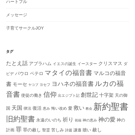
ハートフル
メッセージ
子育てサークルJOY
タグ
たとえ話
クリスマス
アブラハム
イエスの誕生
ダ
イースター
マタイの福音書
マルコの福音
ペテロ
パウロ
ビデ
ルカの福
ヨハネの福音書
書
モーセ
ヨセフ
ヤコブ
音書
信仰
創世記
十字架
使徒の働き
天の御
出エジプト記
新約聖書
救い
天国
復活
国
律法
愛
恵み
悔い改め
教会
旧約聖書
神の愛
祈り
永遠のいのち
神の
神の恵み
祝福
罪
赦し
計画
罪の赦し
苦しみ
贖い
聖霊
詩篇
謙遜