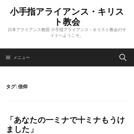
コ
小手指アライアンス・キリス
ン
テ
ト教会
ン
日本アライアンス教団 小手指アライアンス・キリスト教会のサ
ツ
イトへようこそ。
へ
ス
キ
検
メニュー
ッ
プ
索:
タグ:
信仰
「あなたの一ミナで十ミナもうけ
ました」