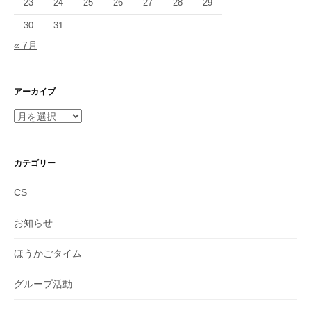
23
24
25
26
27
28
29
30
31
« 7月
アーカイブ
ア
ー
カ
イ
カテゴリー
ブ
CS
お知らせ
ほうかごタイム
グループ活動