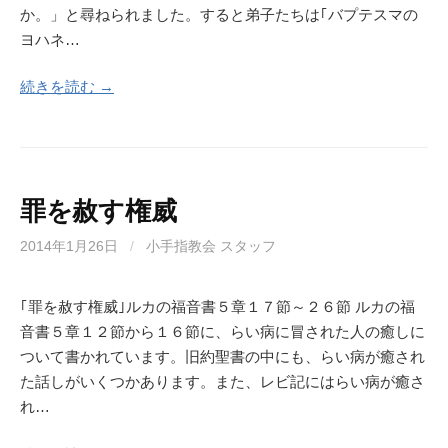
か。」と尋ねられました。すると弟子たちは｢バプテスマの
ヨハネ…
続きを読む →
罪を赦す権威
2014年1月26日
/
小手指教会 スタッフ
｢罪を赦す権威｣ルカの福音書５章１７節～２６節 ルカの福
音書５章１２節から１６節に、らい病に冒された人の癒しに
ついて書かれています。旧約聖書の中にも、らい病が癒され
た話しがいくつかあります。また、レビ記にはらい病が癒さ
れ…