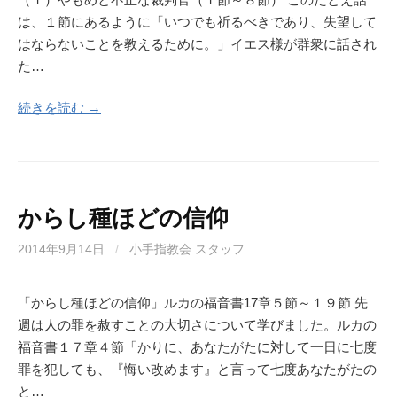
は、１節にあるように「いつでも祈るべきであり、失望して
はならないことを教えるために。」イエス様が群衆に話され
た…
続きを読む →
からし種ほどの信仰
2014年9月14日
/
小手指教会 スタッフ
「からし種ほどの信仰」ルカの福音書17章５節～１９節 先
週は人の罪を赦すことの大切さについて学びました。ルカの
福音書１７章４節「かりに、あなたがたに対して一日に七度
罪を犯しても、『悔い改めます』と言って七度あなたがたの
と…